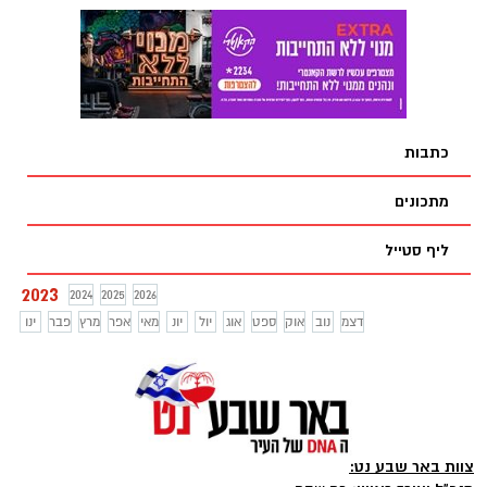
גידלה משפחה מאוחדת ואוהבת, חמה
ביום חמישי הבא תשע שנים ללכתו של אביו,
ותומכת בבית שוקק חיים, כמו שאהב בעלה,
הרב בנימין בצרי ז"ל. כעת, ובזמן שהוא פועל
האיש שלא היה מסוגל להגיד לא לעולם לאף
ללא הפסקה יחד עם פעילים נוספים למען
אחד. עכשיו היא מנסה להסתגל לחיים בלעדיו
בניית בית הכנסת הענק שיממש סוף סוף את
חזונו של אביו, הוא התיישב לשיחה עם באר
שבע נט, לדבר על דברים שעליהם הוא לעולם
כתבות
לא דיבר בפומבי - על היום בו אביו נפטר,
התפקיד שעבר אליו בירושה ללא שביקש
מתכונים
אותו ואפילו על הפילוג הנוכחי בעם. ראיון
בלעדי לבאר שבע נט
ליף סטייל
2023
2024
2025
2026
דצמ
נוב
אוק
ספט
אוג
יול
יונ
מאי
אפר
מרץ
פבר
ינו
צוות באר שבע נט: