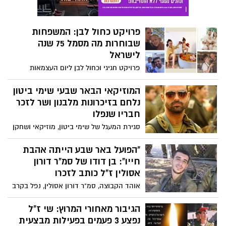
לוק קז'ואל מתוקתק ועם שיק של דוגמנית
למקום אחר וטוב בחיים. כזה שיביא לאושר
מהז'ורנאל פחות עשר שנים לגילה. בראיון
משותף.
אישי היא מספרת על הקריירה כמניקוריסטית
פרויקט כחול לבן: המשפחות
מבוקשת, על מראה זוהר ללא בוטוקס, על
שבוחרות מה מסמל 75 שנה
קנאה ושופינג ובעיקר על איך מתחזקים
לישראל
חברות מאז גיל 16 עם אליניב ברדה - הזוג
שאי אפשר להפריד ביניהם. חמסה.
פרויקט חגיגי וכחול לבן ליום העצמאות
למדינת ישראל שחוגגת 75 שנות קיום: ביקשנו
ממשפחות להצטלם עם מה שבעיניהן מסמל
המוזיקאי הבאר שבעי שימי ביטון
ישראליות ואת זה שכבר 75 שנה חוגגים את
נלחם בזיכרונות מלבנון ושר לזכר
הייחוד שבנו, אוהבים, תומכים ותמיד האחד
חבריו שנפלו
למען השניה.
סגירת המעגל של שימי ביטון, מוזיקאי ושחקן
באר שבעי, ששירת כחוג״ד בפלח"ן צנחנים
בלבנון ואיבד לא מעט חברים. כשחזר מלבנון
"הפועל באר שבע הייתה אהבת
הביא עמו שימי לישראל חתולה לבנה אשר
חייו": בן דודו של סמ"ר דורון
שרדה את ההפצצה וניצלה על ידו. תמונתם
אסולין ז"ל כותב לזכרו
הפכה לאחד הסמלים של מלחמת לבנון
אוהד הקבוצה, סמ"ר דורון אסולין, נפל בקרב
השנייה
ברצועת עזה בחודש מרץ 2008, במהלך מבצע
"חורף חם". בן דודו, אריאל אלחדד, כותב
הגיבור מאחורי המרוץ: שי ז"ל
לזכרו בצורה מרגשת וסוחטת דמעות
נפצע 3 פעמים בפעילות מבצעית