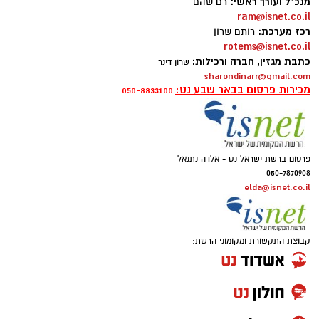
מנכ"ל ועורך ראשי:
רם שהם
ram@isnet.co.il
רכז מערכת:
רותם שרון
rotems@isnet.co.il
כתבת מגזין, חברה ורכילות:
שרון דינר
sharondinarr@gmail.com
מכירות פרסום בבאר שבע נט:
050-8833100
פרסום ברשת ישראל נט - אלדה נתנאל
050-7870908
elda@isnet.co.il
קבוצת התקשורת ומקומוני הרשת: