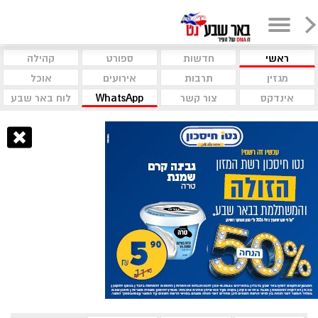
ראשי
חדשות
ספורט
קהילה
מגזין
תרבות
אירועים
אוכל
אינדקס
צור קשר
WhatsApp
לוח באר שבע