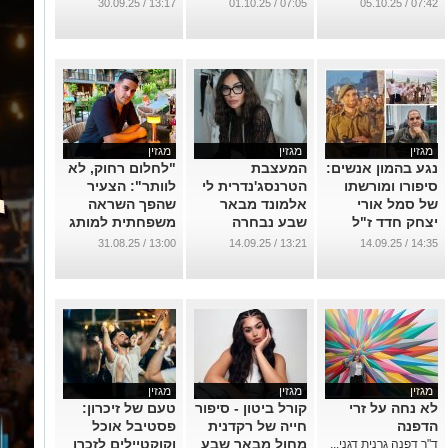
מגזין
מגזין
מגזין
נגע בהמון אנשים:
המעצבת
"לחלום רחוק, לא
סיפורו ומורשתו
הטרנסג'נדרית לי
לוותר": הצעיר
של סמל אורי
אלמונד מבאר
שהפך השראה
יצחק חדד ז"ל
שבע נבחרה
משפחתית למותג
להוביל בשבוע
אופנה מסקרן
...
13:00 / 31.08.25
13:21 / 14.09.25
14:35 / 14.09.25
האופנה הישראלי
...
...
מגזין
מגזין
מגזין
לא נחה על זרי
קורל ביטון - סיפור
טעם של זיכרון:
הדפנה
חייה של רקדנית
פסטיבל אוכל
מחול מבאר שבע
וקוקטיילים לזכרו
ד"ר דפנה גרנית דגני...
שהפכה לכוכבת
של ליאור טקאץ'
טיק טוק
שנרצח בפסטיבל
12:27 / 16.07.25
11:31 / 20.07.25
16:00 / 19.08.25
הנובה
...
...