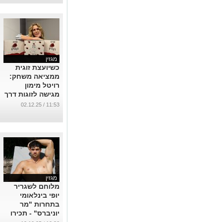
מגזין
כשיועצת זוגית
ממציאה משחק:
רויטל מימון
מגישה לזוגות דרך
חדשה לפתוח את
11:53 / 02.12.25
הלב
...
מגזין
מלוחם לשגריר
יופי בינלאומי
בתחרות "מר
יוניברס" - תכירו
את עומר חלבי
12:36 / 12.10.25
ממיתר
...