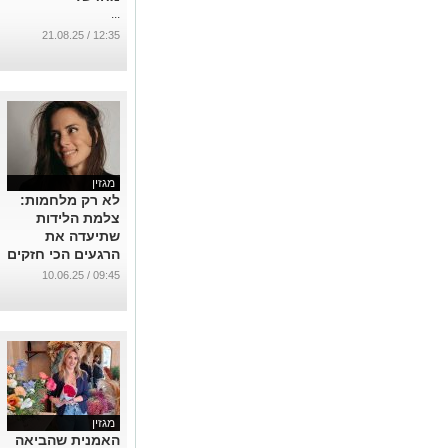
מגזין
לא רק מלחמות:
צלמת הלידות
שתיעדה את
הרגעים הכי חזקים
של החיים
09:45 / 10.06.25
...
מגזין
האמנית שהביאה
את פריז לעיר
העתיקה בבאר
שבע: "בא לי
לנפץ את
16:39 / 07.05.25
הסטיגמה"