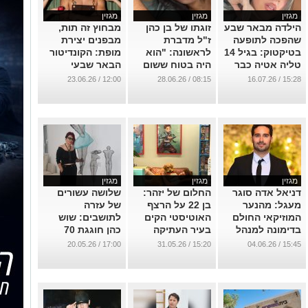
מסומנת ככוכבת
דבר לא יקרה לו"
שכובש את הרשת
12:00 / 23.06.26
08:15 / 28.06.26
15:28 / 16.07.26
הבאה
ואת בלוטות
...
הטעם
...
...
מגזין
מגזין
מגזין
דניאל אדה סוגר
החלום של יזהר:
שלושה עשורים
מעגל: מהנער
בן 22 על הרצף
של עזרה
המוזיקאי החולם
האוטיסטי הקים
לתושבים: שוש
בדימונה למנהל
בעיר העתיקה
כהן חוגגת 70
מרכז תמוז
חנות שמחברת בין
...
17:00 / 20.05.26
15:20 / 31.05.26
15:45 / 04.06.26
אנשים
...
...
מגזין
מגזין
מגזין
"הספרות
ציונות מעשית
מכוון גבוה: מתן
הישראלית
בשטח: ראש
להמן כובש את