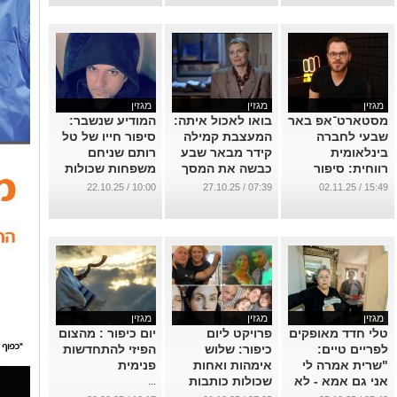
מגזין
מגזין
מגזין
מסטארט־אפ באר
בואו לאכול איתה:
המודיע שנשבר:
שבעי לחברה
המעצבת קמילה
סיפור חייו של טל
בינלאומית
קידר מבאר שבע
רותם שניחם
רווחית: סיפור
כבשה את המסך
משפחות שכולות
הצלחתו של דניאל
והתמוטט בעצמו
...
10:00 / 22.10.25
07:39 / 27.10.25
15:49 / 02.11.25
שניידר מבאר
...
שבע
...
מגזין
מגזין
מגזין
טלי חדד מאופקים
פרויקט ליום
יום כיפור : מהצום
לפריים טיים:
כיפור: שלוש
הפיזי להתחדשות
"שרית אמרה לי
אימהות ואחות
פנימית
אני גם אמא - לא
שכולות כותבות
...
הייתי עושה את
על סליחה לאחר
13:17 / 30.09.25
07:05 / 01.10.25
07:42 / 05.10.25
מה שעשית"
האובדן
...
...