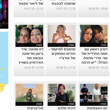
מגזין
מגזין
מגזין
ראיון ראשון עם
מהמכס למיקסר -
דוז פוואה: שיר
אמה החרדית של
החיים המתוקים
ביטון מדימונה
שני אדרי מהאח
של אורצ'יז
כובשת את
הגדול: "יש הרבה
האירווזיון בשוויץ
...
לשון הרע בבית"
...
12:50 / 13.05.25
17:31 / 25.05.25
12:26 / 06.06.25
...
מגזין
מגזין
מגזין
יום העצמאות
רונית מלכא
מג''בניקית
ה-77: חולי על
ששכלה את בנה
לוחמת, ביג
האש חושפים מה
בראיון מיוחד: "זו
מאמא: שפרה
הסוד למנגל
המלחמה הכי
בוכריס מנפצת
מושלם
צודקת בעולם"
את כל הסטיגמות
12:45 / 15.04.25
13:45 / 16.04.25
19:15 / 30.04.25
...
...
...