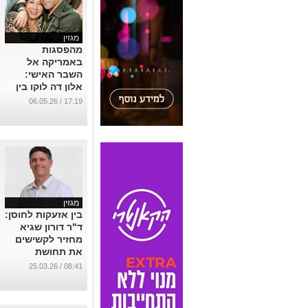
השבר האישי:
אלון דה לוקו בין
מינוי בינלאומי
17:19 / 06.05.26
לאובדן אמו
...
מגזין
בין אזעקות לחוסן:
ד"ר דורון שגיא
מחזיר לקשישים
את תחושת
המשמעות דווקא
08:41 / 25.03.26
ברגעי השבר
...
מגזין