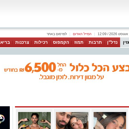
|
המייל האדום
|
לפרסום באתר
זין
נדל"ן
תרבות
תמוז
הקמפוס
רכילות
צרכנות
בריאו
מגזין
מגזין
מגזין
הילדה מבאר שבע
זוגתו של בן כהן
מבחוץ זה תות,
שהפכה לתופעה
ז"ל מדברת
מבפנים יצירת
בטיקטוק: בגיל 14
לראשונה: "הוא
מופת: הקונדיטור
טליה אטיה כבר
היה בטוח ששום
הבאר שבעי