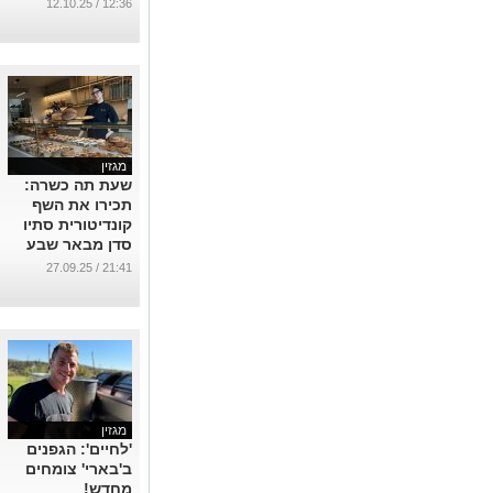
מגזין
שעת תה כשרה:
תכירו את השף
קונדיטורית סתיו
סדן מבאר שבע
שכובשת את
21:41 / 27.09.25
בריטניה
...
מגזין
'לחיים': הגפנים
ב'בארי' צומחים
מחדש!
...
12:35 / 21.08.25