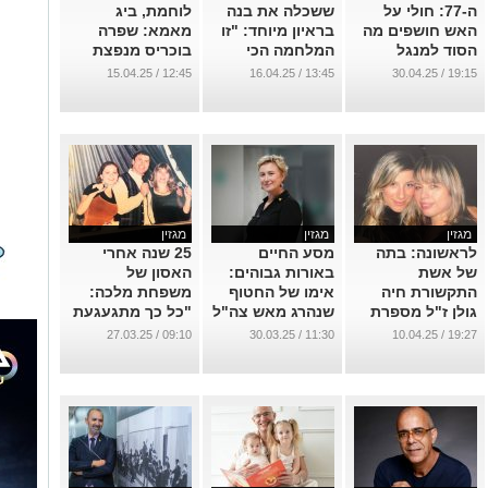
מגזין
מגזין
מגזין
לראשונה: בתה
מסע החיים
25 שנה אחרי
של אשת
באורות גבוהים:
האסון של
התקשורת חיה
אימו של החטוף
משפחת מלכה:
גולן ז"ל מספרת
שנהרג מאש צה"ל
"כל כך מתגעגעת
על כמעט שנה
בראיון מרגש
שזה שורף לי
09:10 / 27.03.25
11:30 / 30.03.25
19:27 / 10.04.25
בלעדיה
בלב"
...
...
...
מגזין
מגזין
מגזין
THE SHOW
דוקטור, תוציא
מפקד סיירת
MUST GO ON:
אותי: הגניקולוג
מנכ"ל: יאיר נגיד
מנהל תיאטרון
הכי מפורסם בעיר
מסכם 25 שנה של
ב"ש מסכם שנה
בראיון מיוחד
עשייה
עמוסה ודרמטית
...
...
17:30 / 09.03.25
11:45 / 16.03.25
20:25 / 19.03.25