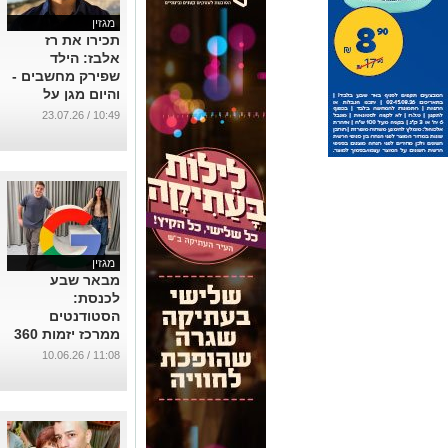
עסקים מפני
10:49 / 23.07.26
מתקפות סייבר
...
מגזין
מבאר שבע
לכנסת:
הסטודנטים
ממרכז יזמות 360
של אוניברסיטת
11:08 / 10.06.26
בן-גוריון בנגב
שבונים פתרון
שעשוי לשנות את
מערכת הבריאות
...
מגזין
מהפסגות
באמריקה אל