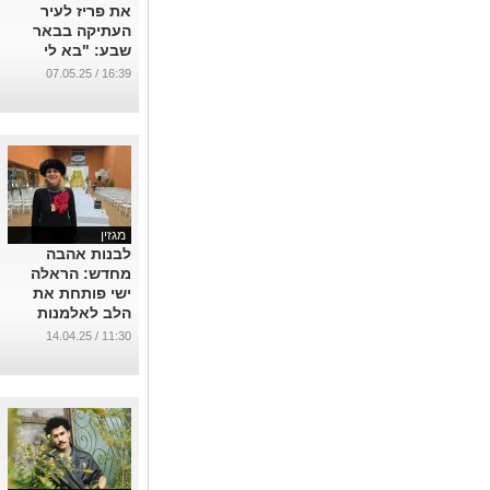
...
מגזין
לבנות אהבה
מחדש: הראלה
ישי פותחת את
הלב לאלמנות
צה״ל ולנפגעות
11:30 / 14.04.25
ה-7.10
...
מגזין
קצין וג'נטלמן: סרן
תומר עברי משיק
ספר בכורה
ומספק ראיון
מרתק
20:15 / 26.03.25