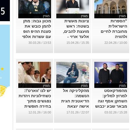
מחוברת לחיים
מועצת להבים,
סצנת ההיפ הופ
ולהוויה
אלעד ארזי -
עם עשרות אלפי
הישראלית, היא
במבט לעתיד
השמעות
13:53 / 30.03.26
15:35 / 15.04.26
10:00 / 22.04.26
מספרת את מי
הנגב
...
שאנחנו"
...
...
מגזין
מגזין
מגזין
מהפודקאסט
מהקליניקה אל
יש לנו 'ווארט'!:
למרוץ למליון:
הנשמה:
כשחילוניות ויהדות
השחקן אסף זגה
הדיאטנית חגית
נפגשים מתוך
מבאר שבע יכבוש
אישה יוצאת
בחירה חופשית
הערב את המסך
למסע ספרותי
בשכונת רמות
16:00 / 12.01.26
22:07 / 17.01.26
15:28 / 03.02.26
ראשון
...
...
...
מגזין
מגזין
מגזין