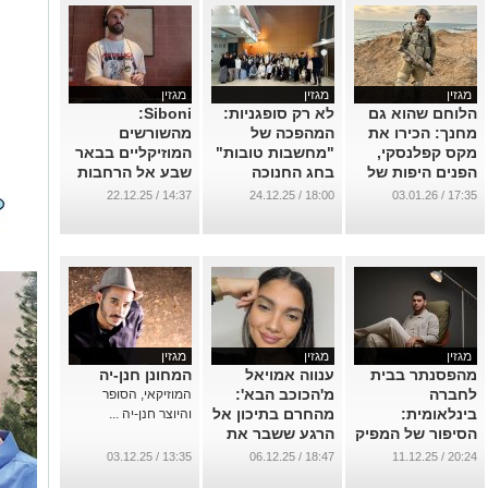
הלוחם שהוא גם
לא רק סופגניות:
Siboni:
מחנך: הכירו את
המהפכה של
מהשורשים
מקס קפלנסקי,
"מחשבות טובות"
המוזיקליים בבאר
הפנים היפות של
בחג החנוכה
שבע אל הרחבות
נתיבות
בבאר שבע
והלייבלים בעולם
14:37 / 22.12.25
18:00 / 24.12.25
17:35 / 03.01.26
...
...
...
מגזין
מגזין
מגזין
מהפסנתר בבית
ענווה אמויאל
המחונן חנן-יה
לחברה
מ'הכוכב הבא':
המוזיקאי, הסופר
בינלאומית:
מהחרם בתיכון אל
והיוצר חנן-יה ...
הסיפור של המפיק
הרגע ששבר את
המוזיקלי העולה
השופטים
13:35 / 03.12.25
18:47 / 06.12.25
20:24 / 11.12.25
דניאל מגן
...
...