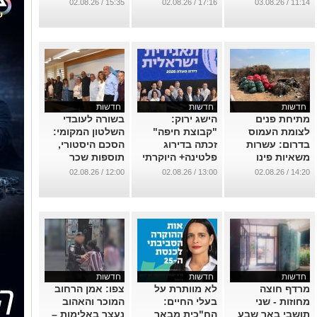
תושבי הנגב
בתאונת שרשרת
בשדרוג מוסדות
15:35 / 02.08.26
17:16 / 02.08.26
11:14 / 03.08.26
שסחטו חברי
החינוך
...
מועצה
...
...
חדשות
חדשות
חדשות
מתיחת פנים
הישג ירוק:
בשורה לעובדי
לצומת העמוס
"קבוצת חיפה"
השלטון המקומי:
בדרום: עשרות
זכתה בדירוג
הסכם היסטורי,
משאיות פינו
פלטינה+ היוקרתי
תוספות שכר
פסולת ממתחם
במדד מעלה 2026
ומענקים של אלפי
12:00 / 02.08.26
13:00 / 02.08.26
14:20 / 02.08.26
בית קמה
שקלים
...
...
...
חדשות
חדשות
חדשות
מרדף חוצה
לא מוותרת על
צפו: אמן הרחוב
מחוזות - שני
בעלי החיים:
המוכר והאהוב
תושבי באר שבע
הח"כית מבאר
נעצר באלימות – ​