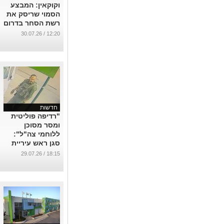
וקוקאין: המבצע
הסמוי שריסק את
רשת הסחר בדרום
...
12:20 / 30.07.26
חדשות
"רדיפה פוליטית
ומסר מסוכן
ללוחמי צה"ל":
סגן ראש עיריית
באר שבע מגיב
18:15 / 29.07.26
לכתב האישום
נגדו
...