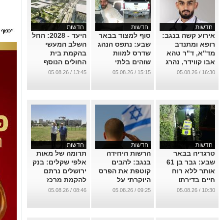
חדשות
חדשות
חדשות
אירוע קשה בנגב:
סוף למצוד בבאר
היעד - 2028: החל
רופא ומתנדב
שבע: נתפס הנהג
השלב המעשי
מד"א, ד"ר טהא
שדרס למוות
בהקמת בית
אבו קווידר, נהרג
שוהים בלתי
החולים הנוסף
בתאונה סמוך
חוקיים בקו התפר
בב''ש
13:45 / 05.08.26
15:15 / 05.08.26
16:30 / 05.08.26
לערד
...
...
...
חדשות
חדשות
חדשות
טרגדיה בבאר
הרשות היחידה
תרומה של מאות
שבע: גבר בן 61
בנגב: להבים
אלפי שקלים: בנק
אותר ללא רוח
קוטפת את הפרס
ירושלים נרתם
חיים בדירתו
היוקרתי על
להקמת מרכז
תמיכה במערך
שיקום חדש
...
08:46 / 05.08.26
09:25 / 05.08.26
10:30 / 05.08.26
המילואים
בסורוקה
...
...