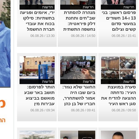
חדשות
חדשות
חדשות
פרסום ראשון: בני
מנהרה להסתרת
ירי, איומים ופגיעה
13 ו-14 חשודים
שב"חים ותחנת
בתשתיות: סילקו
במעשי סדום
דלק פיראטית:
בכוח את עובדי
קשים וצילום
נחשפה התשתית
חברת החשמל
ההתעללות
העבריינית בסמוך
ונעצרו
13:30 / 06.08.26
14:50 / 06.08.26
15:41 / 06.08.26
בנערים בפארק
לב''ש
...
בב''ש
...
...
חדשות
חדשות
חדשות
סערה במועצת
החוגר שלא נגזר:
הותר לפרסום:
העיר: נדחתה
ביום שבו היה
תושב באר שבע
ההצעה להדיח את
אמור להשתחרר,
מואשם בביצוע
סגן ראש העיר
חבריו של בן כהן
עבירות מין
שמעון טובול
ז"ל גזרו את
בקרובת משפחתו
09:34 / 06.08.26
09:41 / 06.08.26
09:58 / 06.08.26
החוגרים ליד קברו
בת ה-10 (קשה
...
לקריאה)
...
...