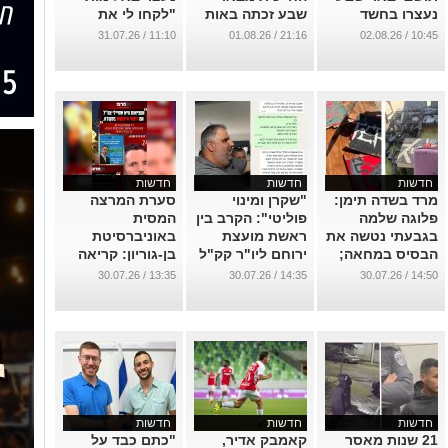
נעצרו בחשד
שבע זכתה באות
"לקחו לי את
להשלכת רימון
ההוקרה הסביבתי
הפרנסה ואת
11:10 / 31.07.26
21:16 / 01.08.26
10:45 / 02.08.26
רסס
הכבוד"
...
...
...
חדשות
חדשות
חדשות
​מרד בשדה תימן:
"שקרן ומינוי
סערת המרצה
פלוגה שלמה
פוליטי": הקרב בין
המסית
בגבעתי נטשה את
ראשת מועצת
באוניברסיטת
הבסיס במחאה;
ירוחם ליו"ר קק"ל
בן-גוריון: קריאה
כל הפרטים
מחריף וגולש
לראש העיר לוותר
13:35 / 30.07.26
14:35 / 30.07.26
14:50 / 30.07.26
לפסים אישיים
על תואר הכבוד
...
...
...
חדשות
חדשות
חדשות
21 שנות מאסר
קאמבק אדיר,
"כתם כבד על