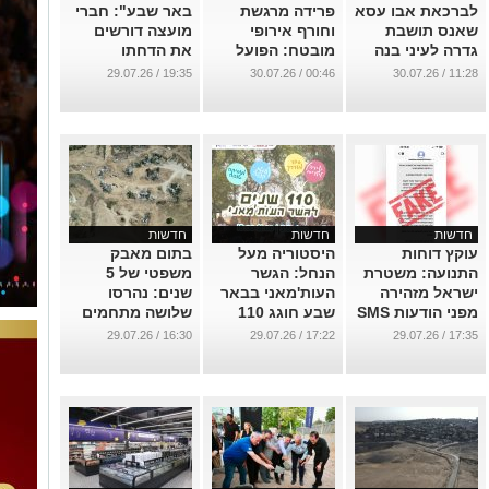
לברכאת אבו עסא
פרידה מרגשת
באר שבע": חברי
שאנס תושבת
וחורף אירופי
מועצה דורשים
גדרה לעיני בנה
מובטח: הפועל
את הדחתו
הפעוט
באר שבע בשלב
המיידית של
19:35 / 29.07.26
00:46 / 30.07.26
11:28 / 30.07.26
הבא
שמעון טובול
...
...
...
חדשות
חדשות
חדשות
עוקץ דוחות
היסטוריה מעל
בתום מאבק
התנועה: משטרת
הנחל: הגשר
משפטי של 5
ישראל מזהירה
העות'מאני בבאר
שנים: נהרסו
מפני הודעות SMS
שבע חוגג 110
שלושה מתחמים
מזויפות
באירוע חגיגי לכל
לא חוקיים בסמוך
16:30 / 29.07.26
17:22 / 29.07.26
17:35 / 29.07.26
המשפחה
ליישוב כרמית
...
...
...