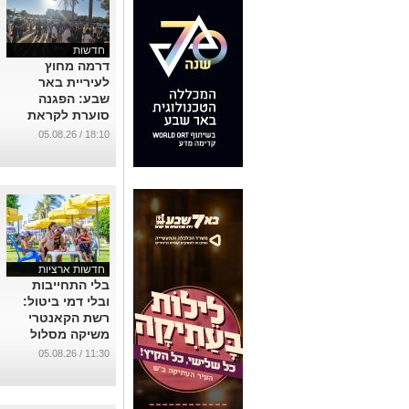
חדשות
דרמה מחוץ
לעיריית באר
שבע: הפגנה
סוערת לקראת
הדיון בהדחתו של
18:10 / 05.08.26
סגן ראש העיר
שמעון טובול
...
חדשות ארציות
בלי התחייבות
ובלי דמי ביטול:
רשת הקאנטרי
משיקה מסלול
חדש לבילוי
11:30 / 05.08.26
משפחתי
בקאנטרי באר
שבע