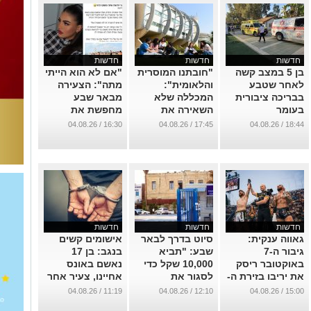
חדשות
חדשות
חדשות
​בן 5 במצב קשה
"חובתנו המוסרית
"אם לא הוא הייתי
לאחר שטבע
והלאומית":
מתה": הצעירה
בבריכה ציבורית
המכללה שלא
מבאר שבע
בעומר
השאירה את
מחפשת את
הסטודנטים
הגיבור שהציל
...
16:30 / 04.08.26
17:45 / 04.08.26
18:44 / 04.08.26
הלוחמים מאחור
אותה מטביעה
בחוף זיקים
...
...
חדשות
חדשות
חדשות
גאווה ענקית:
סיוט בדרך לבאר
אישומים קשים
גיבור ה-7
שבע: "תביא
בנגב: בן 17
באוקטובר ריסק
10,000 שקל כדי
נאשם באונס
את יריבו בזירת ה-
לסגור את
אחיינו, צעיר אחר
MMA האירופית
הסיפור"
ביצע מעשים
11:19 / 04.08.26
12:10 / 04.08.26
15:00 / 04.08.26
מגונים בבת 5
...
...