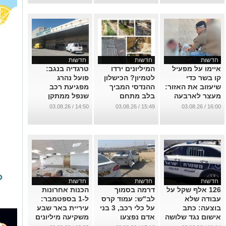
...
חדשות
חדשות
חדשות
איימו על מפעיל
המיליונים ירדו
טרגדיה בנגב:
קו בשר כדי
לטמיון? הכישלון
פועל נהרג
שיעזוב את האזור:
ההנדסי המביך
מפגיעת רכב
מעצר לארבעה
בלב מתחם
שנפל ממתקן
תושבי הנגב
העסקים של באר
הרמה במוסך
14:50 / 03.08.26
15:49 / 03.08.26
16:00 / 03.08.26
שבע
בשגב שלום
...
...
...
חדשות
חדשות
חדשות
126 אלף שקל על
דרמה בסמוך
הכנות אחרונות
עבודה שלא
לב"ש: עמוד קרס
ל-1 בספטמבר:
בוצעה: כתב
על כלי רכב, 3 בני
עיריית באר שבע
אישום נגד שלושה
אדם נפצעו
משקיעה מיליונים