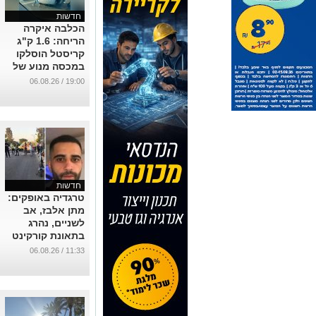
חדשות
הכלבה איקרה
הריחה: 1.6 ק"ג
קריסטל הוסלקו
במכסה מנוע של
רכב בצומת בית
19:00 / 06.08.26
קמה
...
חדשות
טרגדיה באופקים:
מתן אלבז, אב
לשניים, נהרג
בתאונת קורקינט
חשמלי
11:33 / 06.08.26
...