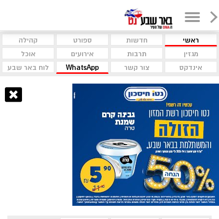
ראשי
חדשות
ספורט
קהילה
מגזין
תרבות
אירועים
אוכל
אינדקס
צור קשר
WhatsApp
לוח באר שבע