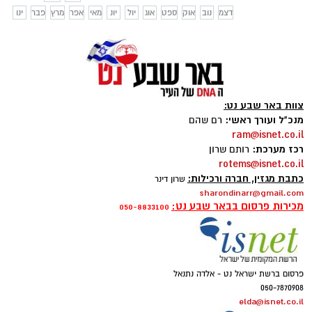
דצמ
נוב
אוק
ספט
אוג
יול
יונ
מאי
אפר
מרץ
פבר
ינו
צוות באר שבע נט:
מנכ"ל ועורך ראשי:
רם שהם
ram@isnet.co.il
רכז מערכת:
רותם שרון
rotems@isnet.co.il
כתבת מגזין, חברה ורכילות:
שרון דינר
sharondinarr@gmail.com
מכירות פרסום בבאר שבע נט:
050-8833100
פרסום ברשת ישראל נט - אלדה נתנאל
050-7870908
elda@isnet.co.il