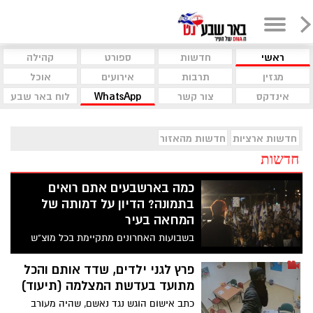
ראשי
חדשות
ספורט
קהילה
מגזין
תרבות
אירועים
אוכל
אינדקס
צור קשר
WhatsApp
לוח באר שבע
חדשות ארציות
חדשות מהאזור
חדשות
כמה בארשבעים אתם רואים
בתמונה? הדיון על דמותה של
המחאה בעיר
בשבועות האחרונים מתקיימת בכל מוצ"ש
בבאר שבע הפגנה כנגד הרפורמה המשפטית
שמקדמת הממשלה, כחלק מגל המחאות
פרץ לגני ילדים, שדד אותם והכל
בנושא בערים שונות ברחבי הארץ. אך בזמן
מתועד בעדשת המצלמה (תיעוד)
שהמחאה בבירת הנגב גודלת משבוע לשבוע,
כתב אישום הוגש נגד נאשם, שהיה מעורב
תושבים רבים טוענים כי היא לא מייצגת את