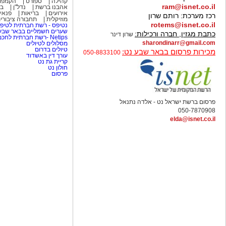
קהילה
ספורט
הקמפו
ram@isnet.co.il
אהבנו ברשת
נדל"ן
בא
אירועים
בריאות
פנאי 
רכז מערכת:
רותם שרון
מוזיקלית
תחבורה ציבורי
rotems@isnet.co.il
נטיפס - רשת חברתית לטיפי
שערים חשמליים בבאר שב
כתבת מגזין, חברה ורכילות:
שרון דינר
Netips -רשת חברתית לחכמת ההמונים
sharondinarr@gmail.com
מסלולים לטיולים
טיולים בדרום
מכירות פרסום בבאר שבע נט:
050-8833100
עורך דין באשדוד
קריית גת נט
חולון נט
פרסום
פרסום ברשת ישראל נט - אלדה נתנאל
050-7870908
elda@isnet.co.il