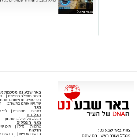
כחלק משבוע המיוחד שמתקיים כעת במ
פנאי ואוכל
באר שבע נט מסכמת א
סיכום תשפ"ב בספורט
הא
הפרסומים הראשונים והתחק
שריגשו אותנו בתשפ"ב
ה
מגזין
כתבות
מתכונים
ליף ס
הבלוגים
הבלוג של אייל בן שמחון
מגזין העסקים
צרכנות
נדל"ן
תוכן שיו
צוות באר שבע נט:
חדשות
חדשות ארציות
חדשות מ
מנכ"ל ועורך ראשי:
רם שהם