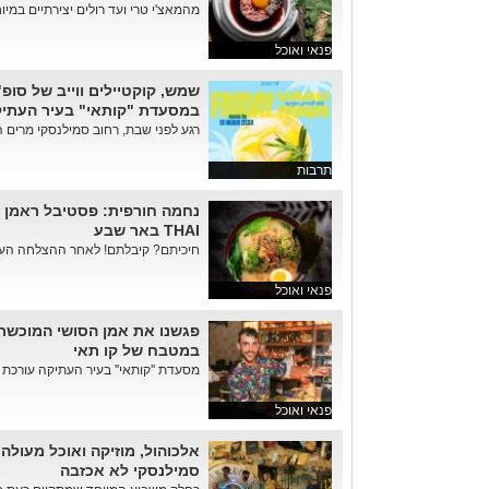
מהמאצ'י טרי ועד רולים יצירתיים במי
פנאי ואוכל
שמש, קוקטיילים ווייב של סופ"
במסעדת "קותאי" בעיר העתי
רגע לפני שבת, רחוב סמילנסקי מרים ה
תרבות
THAI באר שבע
חיכיתם? קיבלתם! לאחר ההצלחה העצ
פנאי ואוכל
פגשנו את אמן הסושי המוכשר
במטבח של קו תאי
מסעדת ''קותאי'' בעיר העתיקה עורכת 
פנאי ואוכל
אלכוהול, מוזיקה ואוכל מעולה
סמילנסקי לא אכזבה