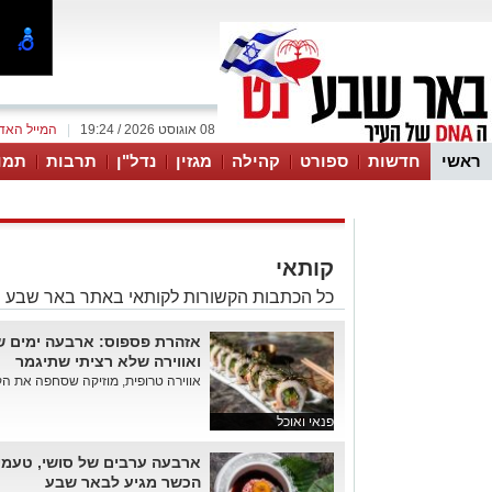
08 אוגוסט 2026 / 19:24
|
המייל האד
ראשי
חדשות
ספורט
קהילה
מגזין
נדל"ן
תרבות
תמו
עסקים
טיפים והמלצות
קותאי
כל הכתבות הקשורות לקותאי באתר באר שבע נ
אזהרת פספוס: ארבעה ימים של
ואווירה שלא רציתי שתיגמר
אווירה טרופית, מוזיקה שסחפה את הקהל
פנאי ואוכל
ארבעה ערבים של סושי, טעמי
הכשר מגיע לבאר שבע