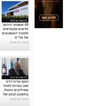
חדשות ארציות
43 אופנועי חירום
חדשים מצטרפים
למערך האופנועים
של מד"א
...
18:19 / 29.04.23
חדשות ארציות
האם אריה דרעי
שוב בצרות לאחר
שמיליונים התגלו
בחשבון הבנק של
בתו?
09:33 / 28.04.23
...