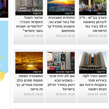
חדשות
חדשות
חדשות
הערב בב"ש - ח"כ
התחזית השבועית
ארגוני הסגל
ליברמן בהפגנה
של באר שבע נט:
האקדמי הבכיר:
ה-15 בעיר נגד
והשבוע מתחיל קר
"הלימודים יושבתו
הרפורמה
ומתחמם
בשני וחמישי"
המשפטית
...
...
20:15 / 29.04.23
20:19 / 29.04.23
21:19 / 29.04.23
...
חדשות
חדשות ארציות
חדשות
תושב העיר לקה
אם לא יהיה שינוי
המשטרה תפסה
באירוע מוחי
- בשבוע הבא
חממת סמים בלב
בעקבות וויכוח עם
זינוק במחיר הדלק
שכונת מגורים, כך
הבוס ויפוצה
בישראל
זה נראה
כספית
...
...
18:21 / 29.04.23
18:24 / 29.04.23
18:30 / 29.04.23
...