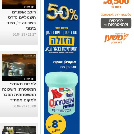
חדשות
רוכב אופניים
חשמליים נדרס
בשכונה ד', מצבו
בינוני
...
21:27 / 30.04.23
חדשות
למרות מאמצי
המשטרה: השכונה
המשפחתית הפכה
למקום מפחיד
להסתובב בו
13:00 / 30.04.23
(תיעוד)
...