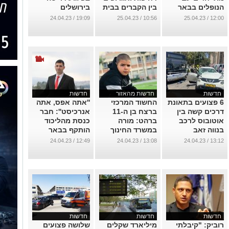
הנופלים בבאר
בין הקברים בבית
בירושלים
שבע
העלמין בבאר
...
19:09 / 24.04.23
10:56 / 25.04.23
12:00 / 25.04.23
שבע (תיעוד)
...
...
חדשות
חדשות מהאזור
חדשות
6 פצועים בתאונת
החשוד המרכזי
''אתה אפס, אתה
דרכים קשה בין
ברצח בן ה-11
אנרכיסט'': חבר
אוטובוס לרכב
ברהט: מורה
כנסת מהליכוד
בנווה זאב
במשרד החינוך
הותקף בבאר
שבע (תיעוד)
...
...
12:49 / 24.04.23
13:08 / 24.04.23
13:12 / 24.04.23
...
חדשות
חדשות
חדשות
רוביק: "קיבלתי
מיליארד שקלים
שלושה פצועים