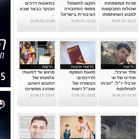
פניות ממשפחות
הוקצו לחשמול
בתאונות דרכים
שכולות המבקשות
מסופי התחבורה
הבוקר בבאר שבע
למנוע השתתפותו
הציבורית בישראל
...
של השר לביטחון
...
12:06 / 24.04.23
12:10 / 24.04.23
12:17 / 24.04.23
לאומי''
...
חדשות
חדשות ארציות
חדשות
פלד ארבלי,
סאגת הנפקת
מרגש עד דמעות:
אחיינו של שי
הדרכונים:
אלמנתו של
ארבלי ז״ל: ''הניחו
הבשורה של
החובש האהוב
למחלוקות
מנכ"ל רשות
שנהרג ממשיכה
הפוליטיות ביום
האוכלוסין בועדת
את דרכו
19:57 / 23.04.23
20:02 / 23.04.23
07:00 / 24.04.23
הזה''
הפנים
...
...
...