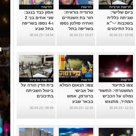
חדשות ארציות
חדשות
חדשות
ביום שלישי:
טרגדיה נוראית:
אסון כבד בנגב:
שביתה כללית
חור בת השנתיים
שני אחים בני 2
בשכבות י-י״א
ואחיה סולטן נספו
ו-4 נספו בשריפה
בכל התיכונים
בשריפה בתל
בתל שבע
בארץ
שבע
...
14:54 / 30.04.23
15:57 / 30.04.23
19:58 / 30.04.23
...
...
חדשות
חדשות
חדשות ארציות
צפו בתיעוד
צפו: הנאום המלא
בית הדין הורה על
המשטרתי: החשוד
של אבישי
ביטול השביתה
נמלט על הכביש
ברוורמן, אמש
בתיכונים
המהיר, מתנגש
בבאר שבע
...
בשער ונעצר
...
08:46 / 30.04.23
12:16 / 30.04.23
12:21 / 30.04.23
...