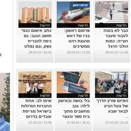
חדשות
חדשות
חדשות
כבר לא בטוח
פרסום ראשון:
כתב אישום כנגד
לעבור מעבר
בניו של ראש
תושב הנגב: גם
חצייה: כמות
מועצת רהט
ניסה להבריח
הולכי הרגל
ממשיכים
נשק, וגם נמלט
המדאיגה שנפגעו
להסתבך
מהשוטרים
10:45 / 28.04.23
11:05 / 28.04.23
11:46 / 28.04.23
בעיר
...
...
...
חדשות
חדשות
חדשות
המיזם פורץ הדרך
בלי בושה ובאישון
שימו לב: אחת
של גוגל הגיע
לילה: גנב
החברות הגדולות
לבאר שבע
מחשבים מתוך
בישראל מגייסת
בית ספר ונעצר
עובדים בדרום
...
...
...
13:59 / 27.04.23
18:11 / 27.04.23
18:16 / 27.04.23