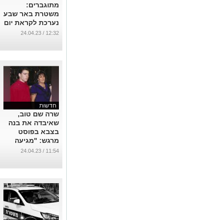
מתוגברים:
משטרת באר שבע
נערכת לקראת יום
מתוח במיוחד
12:32 / 24.04.23
...
חדשות
שרה שם טוב,
שאיבדה את בנה
בצבא בפוסט
מרגש: "מגיעה
לכבד את בני. בן
11:54 / 24.04.23
גביר, לפיד ודרעי
לא משנים לי"
...