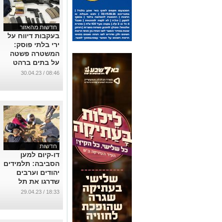
חדשות מהאזור
בעקבות דיווח על
ירי בלתי פוסק:
המשטרה פשטה
על בתים ברהט
...
08:46 / 30.04.23
חדשות
דו-קיום למען
הסביבה: תלמידים
יהודים וערבים
שדרגו את תל
באר-שבע
18:33 / 29.04.23
...