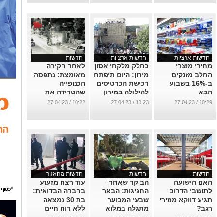
חדשות ארציות
חדשות ארציות
חדשות
מחירי מוצרי
כחלק מלקחי אסון
לאחר חקירה
החלב מזנקים
מירון: היום תיפתח
מאומצת: נתפסה
ב-16% בשבוע
רכישת הכרטיסים
הכנופייה
הבא
להילולה במירון
שהטרידה את
תושבי באר שבע
...
...
10:22 / 27.04.23
10:23 / 27.04.23
10:29 / 27.04.23
(תיעוד)
...
חדשות
חדשות
חדשות מהאזור
האם הישועה
הבוקר שאחרי
עוד רצח מזעזע
לתושבי הדרום
החגיגות: הבאר
בחברה הבדואית:
תגיע דווקא ממירי
שבעי המכוער
בת 30 נמצאה
רגב?
מתגלה במלוא
ללא רוח חיים