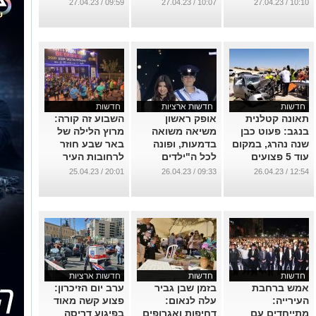
תפארתו
בביתה
...
09:59 / 27.04.23
10:07 / 27.04.23
10:10 / 27.04.23
...
...
חדשות
חדשות ארציות
חדשות
תאונה קטלנית
אופק ראשון
השבוע זה קורה:
בנגב: פעוט כבן
משיאה משואה
מרוץ הלילה של
שנה נהרג, במקום
בדמעות, ופונה
באר שבע חוזר
עוד 5 פצועים
לכל ה"ילדים
לרחובות העיר
השקופים"
...
...
20:01 / 25.04.23
09:33 / 26.04.23
12:54 / 26.04.23
...
חדשות
חדשות
חדשות ארציות
אמש ברחבת
בזמן שבן גביר
ערב יום הזיכרון:
העירייה:
עלה לנאום:
פצוע קשה מאוד
מתייחדים עם
דחיפות ואגרופים
בפיגוע דריסה