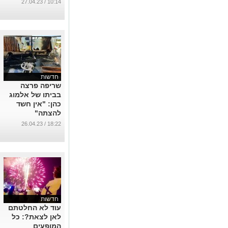
נתיבים ונעצר
10:14 / 27.04.23
...
חדשות
שריפה פרצה
בביתו של אלמוג
כהן: "אין חשד
להצתה"
...
18:22 / 26.04.23
חדשות
עוד לא החלטתם
לאן לצאת?: כל
המופעים