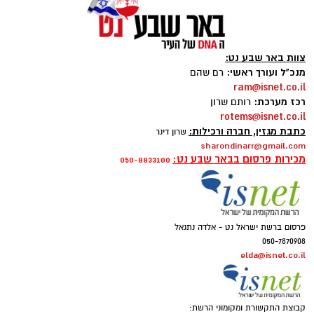
צוות באר שבע נט:
מנכ"ל ועורך ראשי:
רם שהם
ram@isnet.co.il
רכז מערכת:
רותם שרון
rotems@isnet.co.il
כתבת מגזין, חברה ורכילות:
שרון דינר
sharondinarr@gmail.com
מכירות פרסום בבאר שבע נט:
050-8833100
פרסום ברשת ישראל נט - אלדה נתנאל
050-7870908
elda@isnet.co.il
קבוצת התקשורת ומקומוני הרשת: