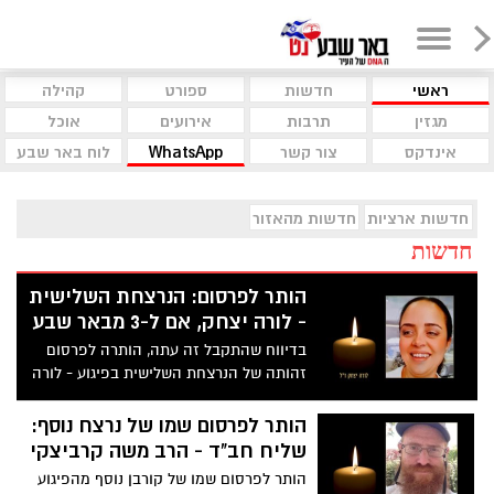
ראשי
חדשות
ספורט
קהילה
מגזין
תרבות
אירועים
אוכל
אינדקס
צור קשר
WhatsApp
לוח באר שבע
חדשות ארציות
חדשות מהאזור
חדשות
הותר לפרסום: הנרצחת השלישית
- לורה יצחק, אם ל-3 מבאר שבע
בדיווח שהתקבל זה עתה, הותרה לפרסום
זהותה של הנרצחת השלישית בפיגוע - לורה
יצחק, אם לשלושה ילדים מבאר שבע. היא
נדקרה בתחנת הדלק בידי המחבל
הותר לפרסום שמו של נרצח נוסף:
שליח חב"ד - הרב משה קרביצקי
הותר לפרסום שמו של קורבן נוסף מהפיגוע