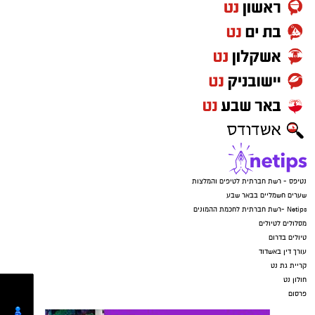
נטיפס - רשת חברתית לטיפים והמלצות
שערים חשמליים בבאר שבע
Netips -רשת חברתית לחכמת ההמונים
מסלולים לטיולים
טיולים בדרום
עורך דין באשדוד
קריית גת נט
חולון נט
פרסום