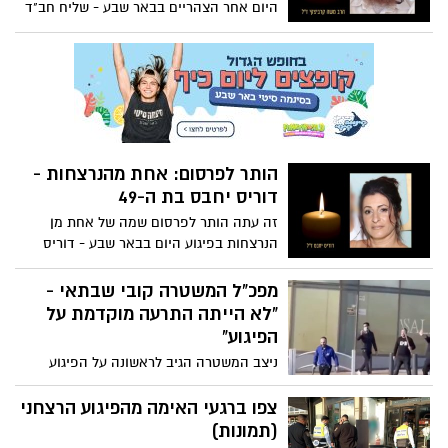
היום אחר הצהריים בבאר שבע - שליח חב"ד
בשכונת נחל בקע, הרב משה קרביצקי. הוא
הותיר אחריו אישה וארבעה ילדים
הותר לפרסום: אחת מהנרצחות -
דוריס יחבס בת ה-49
זה עתה הותר לפרסום שמה של אחת מן
הנרצחות בפיגוע היום בבאר שבע - דוריס
יחבס בת ה-49, תושבת מושב גילת. אחד מן
הפרמדיקים בזירה הינו בן משפחתה
מפכ"ל המשטרה קובי שבתאי -
"לא הייתה התרעה מוקדמת על
הפיגוע"
ניצב המשטרה הגיב לראשונה על הפיגוע
הקשה אחר הצהריים בעיר ואמר - "לא
נתקלנו זמן רב בפיגוע בהיקפים כאלה''. גם
צפו ברגעי האימה מהפיגוע הרצחני
מפקד מחוז דרום - ניצב פרץ עמר הגיב על
(תמונות)
האירוע