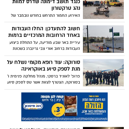
כנגד תושב דימונה שדרס למוות
פצועים במצב אנוש בבית החולים סורוקה
נהג טרקטורון
האירוע החמור התרחש בחודש נובמבר של
שנת 2020, אז דרס תושב דימונה בן 24 רוכב
טרקטורון, לאחר האחרון ניסה להשתלב
חשוב להתעדכן: החלו העבודות
בצומת. הוא נאשם בגרימת מוות ברשלנות
באחד הרחובות המרכזיים ברמות
עיריית באר שבע מודיעה, על התחלת ביצוע
העבודות ברחוב אורי צבי גרינברג בשכונת
רמות. אז איך זה יקרה וכמה זמן זה ייקח? כל
התשובות בפנים
סורוקה: עוד רופא מקומי נשלח על
מנת לספק סיוע באוקראינה
פרופ' לאוניד ברסקי, מנהל מחלקה פנימית ו'
בסורוקה, הצטרף לצוות אשר טס לספק סיוע
למדינה המזרח אירופאית. המטרה - להקים
בית חולים במערב המדינה