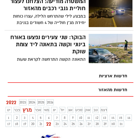
המשטרה מודיעה: הצלחנו לעצור
חוליית גנבי רכבים מהאזור
במבצע לילי שהתרחש הלילה, עצרו כוחות
יחידת מג"ן חולייה של 4 חשודים בגניבת
רכבים באזור הדרום. הם יובאו היום בפני
בימ"ש השלום בבאר שבע
הבוקר: שני צעירים נפצעו באורח
בינוני וקשה בתאונה ליד צומת
שוקת
התאונה הקשה התרחשה לקראת שעות
הבוקר המוקדמות, שני הצעירים הובהלו לבית
החולים סורוקה כשהם סובלים מחבלות קשות
חדשות ארציות
חדשות מהאזור
2022
2023
2024
2025
2026
מרץ
דצמ
נוב
אוק
ספט
אוג
יול
יונ
מאי
אפר
פבר
ינו
1
2
3
4
5
6
7
8
9
10
11
12
13
14
15
16
22
17
18
19
20
21
23
24
25
26
27
28
29
30
31