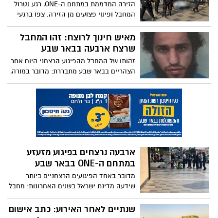
הזירה המדממת במתחם ה-ONE, רגע נטרול
המחבל ופינוי פצועים מן הזירה. צפו ברגעי
האימה אחר הצהריים מבאר שבע
מאיש חינוך לרוצח: זהו המחבל
שרצח ארבעה בבאר שבע
זהותו של המחבל מהפיגוע הרצחני היום אחר
הצהריים בבאר שבע מתבררת: מדובר במורה,
תושב חורה אשר מוכר למשטרה ואף ריצה
עונש מאסר בעבר.
ארבעה נרצחים בפיגוע מזעזע
במתחם ה-ONE בבאר שבע
מדובר באחד הפיגועים הרצחניים ביותר
שידעה מדינת ישראל בשנים האחרונות: מחבל
תושב חורה, דרס עוברי אורח במתחם ONE,
ולאחר מכן החל במסע דקירות רצחני. נקבע
שנתיים לאחר האירוע: כתב אישום
מותם של ארבעה קורבנות, ישנם עוד מספר