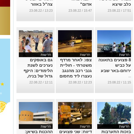
כלב שיצא
אדום"
צה"ל באזור
מהמעלית עם
...
...
13:23 / 23.08.22
15:47 / 23.08.22
17:51 / 23.08.22
הרצועה ונתפס
בדלת שנסגרה
אחריו
...
חדשות
חדשות
חדשות
8 פצועים בתאונה
צפו: לאחר מרדף
גם באופקים
על כביש
משטרתי - חוליית
נערכים לשנת
ירוחם-באר שבע
גנבי רכב מהנגב
הלימודים: היקף
נעצרו ליד מחסום
גדול של בניה,
...
מיתר
פיתוח והתאמות
12:11 / 22.08.22
12:23 / 22.08.22
11:15 / 23.08.22
במוסדות החינוך
...
בעיר
...
חדשות
חדשות
חדשות
בזכות התערבות
דיווח: שני פצועים
ההכנות בשיאן: