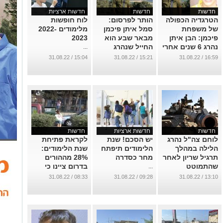
חדשות
חדשות
חדשות ארציות
הטרגדיה הכפולה
הותר לפרסום:
לוח חופשות
של משפחת
סמל איתן פיכמן
מלימודים 2022-
פיכמן: הבן איתן
מבאר שבע הוא
2023
נהרג 6 שנים אחרי
החייל שנהרג
...
שאחותו נפטרה
אמש בצפון
15:04 / 31.08.22
15:21 / 31.08.22
16:59 / 31.08.22
מסרטן
...
...
חדשות
חדשות ארציות
חדשות
לוחם צה"ל נהרג
יש הסכם! שנת
לקראת פתיחת
הלילה במהלך
הלימודים תיפתח
שנת הלימודים:
תרגיל שריון לאחר
מחר כסדרה
28% מההורים
שהתמוטט
בדרום ציינו כי
...
סמוך לבית הספר
...
08:33 / 31.08.22
09:28 / 31.08.22
13:10 / 31.08.22
של ילדם חסרים
פסי האטה
...