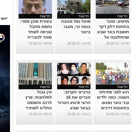
חדשות
חדשות
חדשות
מזעזע: מוכר
פועל נפל מגובה
בעזרת סוכן סמוי:
בתחנת דלק דקר
בנווה נוי; מצבו
נתפס מחבל
תושבת באר שבע
בינוני
שניסה לשחד
שהתלוננה על
סוהר להבריח
...
שירות
פלאפון וכסף
08:45 / 30.08.22
14:09 / 30.08.22
20:40 / 30.08.22
לבית הסוהר
...
בבאר שבע
...
חדשות
חדשות
חדשות
רגע לפני פתיחת
ברביעי הקרוב:
אין גבול
השנה: כמה ילדים
זוכרים את 16
לסלחנות: פרץ
ובני נוער נפגעו
הרוגי פיגוע הטרור
לרכב והשופט
בתאונות דרכים
בבאר שבע
החליט לשחרר
בבאר שבע בשנת
ב-2004, זהו
אותו למעצר בית -
09:11 / 29.08.22
14:17 / 29.08.22
14:50 / 29.08.22
הלימודים
סיפורם
"אינו בעל
הקודמת?
מסוכנות''
...
...
...