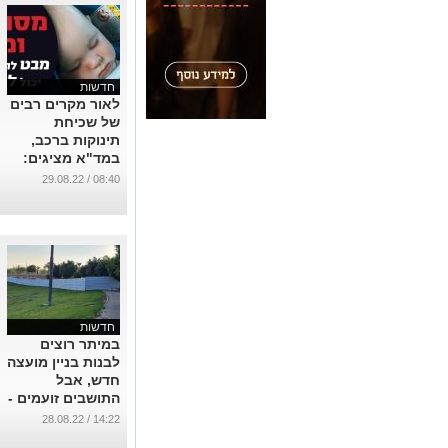
חדשות
לאור מקרים רבים
של שכיחת
תינוקות ברכב,
במד"א מציגים:
"מסתכלים
08:40 / 29.08.22
ומצילים"
...
חדשות
במיתר רוצים
לבנות בניין מועצה
חדש, אבל
התושבים זועמים -
''אטימות ועזות
14:22 / 28.08.22
מצח''