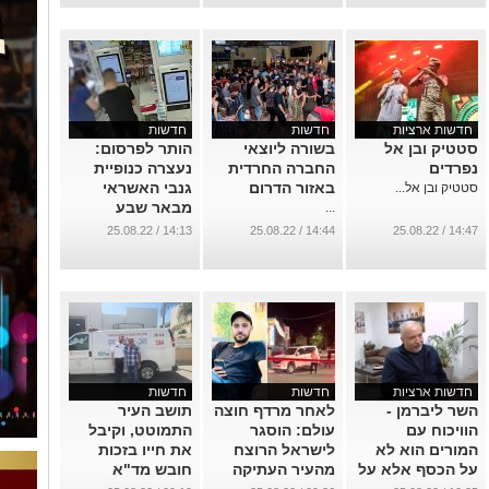
...
...
חדשות ארציות
חדשות
חדשות
סטטיק ובן אל
בשורה ליוצאי
הותר לפרסום:
נפרדים
החברה החרדית
נעצרה כנופיית
באזור הדרום
גנבי האשראי
סטטיק ובן אל...
מבאר שבע
...
שעקצה עשרות
14:13 / 25.08.22
14:44 / 25.08.22
14:47 / 25.08.22
קורבנות
...
חדשות ארציות
חדשות
חדשות
השר ליברמן -
לאחר מרדף חוצה
תושב העיר
הוויכוח עם
עולם: הוסגר
התמוטט, וקיבל
המורים הוא לא
לישראל הרוצח
את חייו בזכות
על הכסף אלא על
מהעיר העתיקה
חובש מד"א