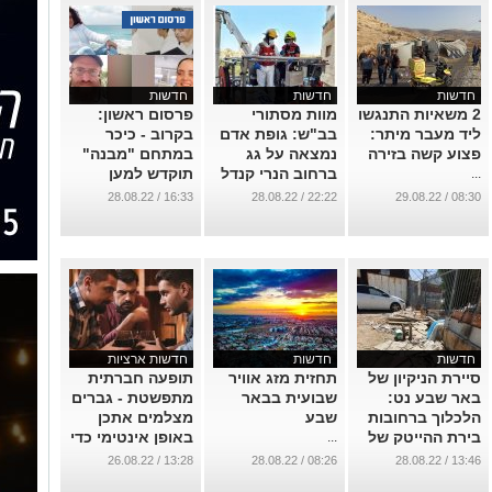
חדשות
חדשות
חדשות
2 משאיות התנגשו
מוות מסתורי
פרסום ראשון:
ליד מעבר מיתר:
בב"ש: גופת אדם
בקרוב - כיכר
פצוע קשה בזירה
נמצאה על גג
במתחם "מבנה"
ברחוב הנרי קנדל
תוקדש למען
...
ארבעת הנרצחים
...
16:33 / 28.08.22
22:22 / 28.08.22
08:30 / 29.08.22
בפיגוע בבאר
שבע
...
חדשות
חדשות
חדשות ארציות
סיירת הניקיון של
תחזית מזג אוויר
תופעה חברתית
באר שבע נט:
שבועית בבאר
מתפשטת - גברים
הלכלוך ברחובות
שבע
מצלמים אתכן
בירת ההייטק של
באופן אינטימי כדי
...
הנגב עולה על
להראות אותך
13:28 / 26.08.22
08:26 / 28.08.22
13:46 / 28.08.22
גדותיו
לחבר'ה