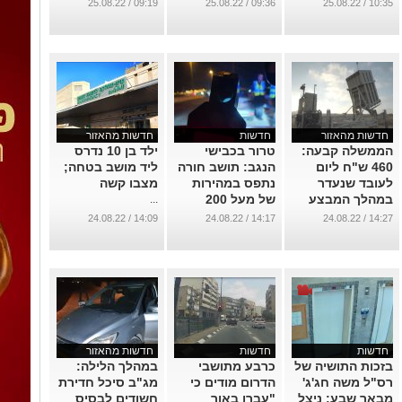
מצוינות
שעמד מאחוריו
...
09:19 / 25.08.22
09:36 / 25.08.22
10:35 / 25.08.22
ברמזור
...
...
חדשות מהאזור
חדשות
חדשות מהאזור
הממשלה קבעה:
טרור בכבישי
ילד בן 10 נדרס
460 ש"ח ליום
הנגב: תושב חורה
ליד מושב בטחה;
לעובד שנעדר
נתפס במהירות
מצבו קשה
במהלך המבצע
של מעל 200
...
קמ"ש
...
14:09 / 24.08.22
14:17 / 24.08.22
14:27 / 24.08.22
...
חדשות
חדשות
חדשות מהאזור
בזכות התושיה של
כרבע מתושבי
במהלך הלילה:
רס"ל משה חג'ג'
הדרום מודים כי
מג"ב סיכל חדירת
מבאר שבע: ניצל
"עברו באור
חשודים לבסיס