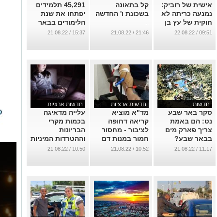
אישית של רוביק:
קל בתאונה
45,291 תלמידים
נמנעה כריתה לא
בשכונת ו' החדשה
יפתחו את שנת
חוקית של עץ בן
הלימודים בבאר
...
80 שנה בעיר
שבע
15:37 / 21.08.22
21:46 / 21.08.22
09:51 / 22.08.22
העתיקה
...
...
חדשות
חדשות ארציות
חדשות ארציות
סקר באר שבע
מד"א מוציא
עלייה מדאיגה
נט: הם באמת
קריאה דחופה
בכמות מקרי
צריך פארק מים
לציבור - מחסור
הבריונות
בבאר שבע?
חמור במנות דם
וההטרדות המיניות
בישראל
ברשת בקרב
...
10:50 / 21.08.22
10:52 / 21.08.22
11:17 / 21.08.22
הנוער
...
...