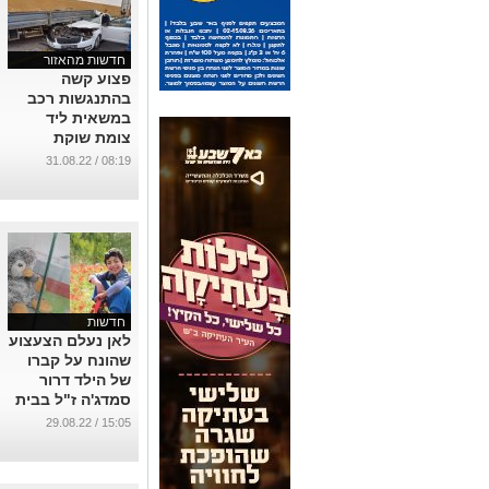
חדשות מהאזור
פצוע קשה
בהתנגשות רכב
במשאית ליד
צומת שוקת
...
08:19 / 31.08.22
חדשות
לאן נעלם הצעצוע
שהונח על קברו
של הילד דרור
סמדג'ה ז"ל בבית
העלמין בבאר
15:05 / 29.08.22
שבע?
...