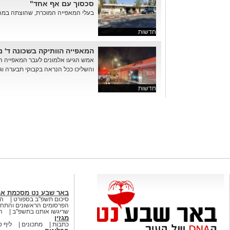
סכסוך עם אף אחד"
בעלי המאפייה המוכרת, שהוצתה במהלך 
חדשות
המאפייה הוותיקה בשכונה ד' נ
אמש הגיעו אלמונים לעבר המאפייה המו
והשליכו ככל הנראה בקבוקי תבערה וגר
חדשות
באר שבע נט מסכמת א
סיכום תשפ"ב בספורט
הא
הפרסומים הראשונים והתחק
שריגשו אותנו בתשפ"ב
ה
מגזין
כתבות
מתכונים
ליף ס