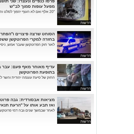
פרסו כנפיים ונעצרו: שני תוש
מפעל עופות סמוך לב"ש
"20 אלף ואם לא העוף יהפוך לסלט וההמשך יותר גרוע" - היחידה המר...
חדשות
הסוחט שרצה פיצויים ו''הפתר
בחזרה למקרי הפרוטקשן ששט
לאור חוק הפרוטקשן שעבר אמש, ניסינ
חדשות
עדיף מאוחר מאף פעם: עבר 
בתופעת הפרוטקשן
החוק של סיעת עוצמה יהודית והשר לביט
חדשות
מציאות אבסורדית: גבה פרוט
ואז תבע אותו על ''הרעת תנאים
לאחר שבמשך שנים גבה דמי פרוטקשן
חדשות