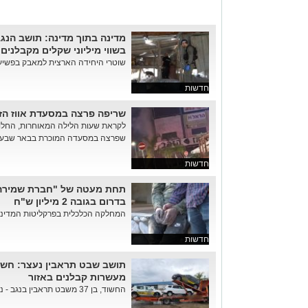
מדינה בתוך מדינה: תושב הנג
בשווי מיליוני שקלים מקבלנים 
שוטרי היחידה הארצית למאבק בפשיעה כלכ
חדשות
שריפה פרצה במסעדת אווז הז
לקראת שעות הלילה המאוחרות, החלו 
שפרצה במסעדה המוכרת בבאר שבע. ב
חדשות
תחת מעטה של "חברת שמירה"
בדרום בגובה 2 מיליון ש"ח
המחלקה הכלכלית בפרקליטות המדינה
חדשות
תושב שבט תראבין נעצר: חשו
מעשרות קבלנים באזור
החשוד, בן 37 משבט תראבין בנגב - נעצר בעקבות חקירה נרחבת של שו...