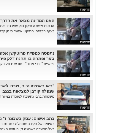
חדשות
האם המדינה מצאה את הדרך 
הכנסת אישרה תיקון חוק שמרחיב את 
בענף הבנייה. התיקון יאפשר סינון קבלנ
חדשות
נתפסה כנופיית פרוטקשן אכז
ספר ופתחה בו תחנת דלק פיר
פרשיית "דרכי אבות" - חודשים של חק
חדשות
''באו באמצע היום, שברו לאב
שנפלה קורבן למציאות בנגב
משפחת ברבי נחשבת למוכרת במיוחד ב
חדשות
כתב אישום: עסק בשכונה ד' נפ
בסיומה של חקירה שנוהלה בתחנת ב
בעל מסעדה בשכונה ד', הוגשה הצהרת