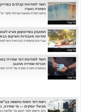
חשד לסחיטת קבלנים בפרויקט פ
הפזורה נעצרו
בתום חקירה מואצת שניהלו חוקרי ימ״ר
חדשות
המאבק בפרוטקשן מגיע לעוטף
סחיטה מעבודות השיקום בבאר
עבריינים מהפזורה הבדואית ניסו לסחו
חדשות
חשד לסחיטת דמי שמירה במרכ
חברות שמירה מהנגב
במסגרת חקירה סמויה של יחידת הפרוטקשן בלהב 3
חדשות
רשת דמי חסות נחשפה בב"ש: 
מבעלי עסקים — מי שסירב, נ
כתב אישום חמור הוגש נגד שלושה בני