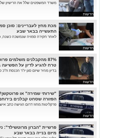
משרד המשפטים שלל את הרישיון של 
חדשות
מכת מחץ לעבריינים: סוכן סמו
התעשייה בבאר שבע
לאחר חקירה סמויה שנמשכה כשנה, פש
חדשות
87% מהקבלנים משלמים פרו
טרח להגיע לדיון על הפשיעה 
בדיון מהיר שיזם סגן יו"ר הכנסת ח"כ ס
חדשות
"שירותי שמירה" או פרוטקשן?
הפזורה שסחט קבלנים בירוחם
פרקליטות מחוז דרום הגישה כתב אישום
חדשות
פרשיית "הברון מרוטשילד": 
מיזם בנייה בבאר שבע