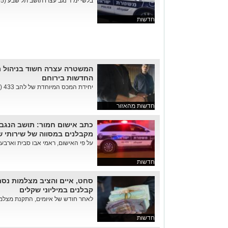
בלשי ימ"ר נגב עצרו תושב תל שבע (35) החשוד כי כפה "שירותי שמ...
חדשות
המשטרה עצרה חשוד בניהול ר
החדשות בירוחם
יחידת המכס המיוחדת של להב 433 (פרוטקשן דרום) חשפה דפוס פ...
חדשות מהאזור
כתב אישום חמור: תושב הנגב ו
מקבלנים במסווה של שירותי 
על פי האישום, ראמי אבו סבית וארבעה נאשמי
חדשות
סחט, איים והציב מצלמות נסת
קבלנים במיליוני שקלים
לאחר חודש של איומים, התקנת מצלמות
חדשות