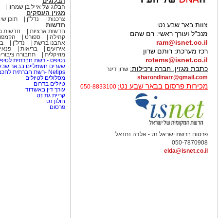
הבלוגים
הבלוג של אייל בן שמחון
מגזין העסקים
צרכנות
נדל"ן
תוכן שיו
צוות באר שבע נט:
חדשות
חדשות ארציות
חדשות מ
מנכ"ל ועורך ראשי:
רם שהם
קהילה
ספורט
הקמפו
ram@isnet.co.il
אהבנו ברשת
נדל"ן
בא
אירועים
בריאות
פנאי 
רכז מערכת:
רותם שרון
מוזיקלית
תחבורה ציבורי
rotems@isnet.co.il
נטיפס - רשת חברתית לטיפי
שערים חשמליים בבאר שב
כתבת מגזין, חברה ורכילות:
שרון דינר
Netips -רשת חברתית לחכמת ההמונים
sharondinarr@gmail.com
מסלולים לטיולים
טיולים בדרום
מכירות פרסום בבאר שבע נט:
050-8833100
עורך דין באשדוד
קריית גת נט
חולון נט
פרסום
פרסום ברשת ישראל נט - אלדה נתנאל
050-7870908
elda@isnet.co.il