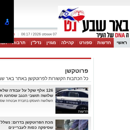
07 אוגוסט 2026 / 06:17
|
המייל האד
ראשי
חדשות
ספורט
קהילה
מגזין
נדל"ן
תרבות
תמו
עסקים
טיפים והמלצות
פרוטקשן
כל הכתבות הקשורות לפרוטקשן באתר באר שב
126 אלף שקל על עבודה שלא
שלושה תושבי הנגב שסחטו חב
השלושה הועסקו בחברת אבטחה שסיפק
חדשות
מכת הפרוטקשן בדרום: נשלל 
שסיפקה כסות לעבריינים