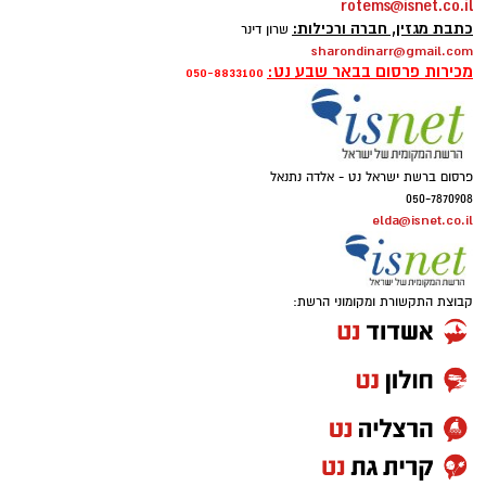
rotems@isnet.co.il
כתבת מגזין, חברה ורכילות:
שרון דינר
sharondinarr@gmail.com
מכירות פרסום בבאר שבע נט:
050-8833100
פרסום ברשת ישראל נט - אלדה נתנאל
050-7870908
elda@isnet.co.il
קבוצת התקשורת ומקומוני הרשת: