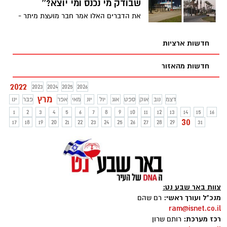
שבודק מי נכנס ומי יוצא?''
את הדברים האלו אמר חבר מועצת מיתר -
שמעון פרץ בשיחה עם באר שבע נט, זאת
לאחר שנחשף לאירוע שעורר את זעמו ביישוב
חדשות ארציות
בו הוא גר - "אף אחד ממקבלי ההחלטות לא
הפעיל מספיק שיקול דעת להבין שאלו זמנים
חדשות מהאזור
נפיצים''
2022
2023
2024
2025
2026
מרץ
דצמ
נוב
אוק
ספט
אוג
יול
יונ
מאי
אפר
פבר
ינו
1
2
3
4
5
6
7
8
9
10
11
12
13
14
15
16
30
17
18
19
20
21
22
23
24
25
26
27
28
29
31
צוות באר שבע נט:
מנכ"ל ועורך ראשי:
רם שהם
ram@isnet.co.il
רכז מערכת:
רותם שרון