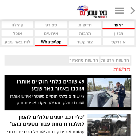
ראשי
חדשות
ספורט
קהילה
מגזין
תרבות
אירועים
אוכל
אינדקס
צור קשר
WhatsApp
לוח באר שבע
חדשות ארציות
חדשות מהאזור
חדשות
49 שוהים בלתי חוקיים אותרו
ועוכבו באזור באר שבע
49 שוהים בלתי חוקיים משטחי איו"ש אותרו
ועוכבו כחלק ממבצע מיקוד אכיפת חוק
הכניסה לישראל בנוסף לתגבור כוחות
ביישובים ובצירים. משטרת ישראל: "אנו פונים
"כלי רכב ישנים עלולים להפוך
לציבור להעסיק או להלין רק את אלו הנושאים
למלכודת מוות עבור נוסעים בהם"
אישורי עבודה/ אישורי כניסה".
עמותת אור ירוק בחנה את גיל הרכבים ברחבי