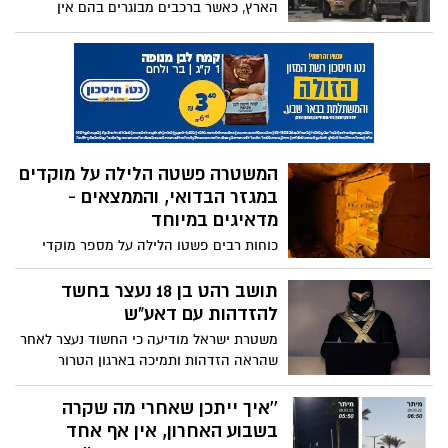
הארץ, כאשר ברכבים מבוגרים בהם אין
מערכות בטיחות- הסכנה לתאונות בכביש
גדלה. אז מהו גיל הרכבים בבאר שבע?
המשטרה פשטה הלילה על מוקדים
במגזר הבדואי, והממצאים -
מדאיגים במיוחד
כוחות רבים פשטו הלילה על מספר מוקדי
פשיעה במגזר הבדואי. בין הממצאים - מטעני
צינור, רועה בלגי ומעבדות תת קרקעיות
תושב רהט בן 18 נעצר בחשד
להכנת סמים
להזדהות עם דאע"ש
משטרת ישראל מודיעה כי החשוד נעצר לאחר
שהראה הזדהות ותמיכה בארגון הטרור
הרצחני. מדובר בעצור השני תוך יומיים בחשד
להזדהות עם הארגון
''איך ייתכן שאחרי מה שקרה
בשבוע האחרון, אין אף אחד