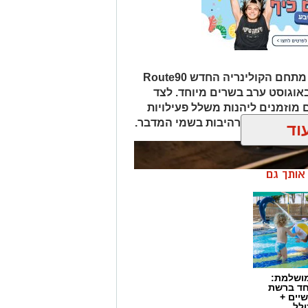
במסגרת אירועי "לילות קיץ בערבה", מתחם הקולינריה החדש Route90
Wildgril במושב צופר יארח ב-20 באוגוסט ערב בשרים מיוחד. לצד
 מוזמנים ליהנות משלל פעילויות
פיות כוכבים מרהיבות בשמי המדבר.
וד
ן אותך גם
מושלמת:
חד ברשת
יים +
ולל