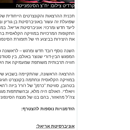
קרדיט צילום: יח"צ הסינפונייטה
תכנית ההרצאות והקונצרטים הייחודית של
שפועלת זה עשור באוניברסיטת בן גוריון
ליעד חדש ומרכזי: אוניברסיטת אריאל. במ
התקופות המרכזיות במוזיקה הקלאסית בהר
את היצירות בביצוע חי של תזמורת הסינפונ
השנה נוסף רובד חדש ומרגש – לראשונה פ
המפגש הבין-דורי שנוצר באולם, בין סטודנ
חוויה תרבותית משותפת שמעמיקה את הקשר
ההרצאה הראשונה, שהתקיימה בשבוע שעב
במוזיקה הקלאסית ונחתמה בקונצרט חגיג
בטהובן, סוויטת "כרמן" של ז'ורז' ביזה ו"ה
ויואלדי. האולם היה מלא, ובהשתתפות מגוונ
צה"ל מהאזור, בהם בנו של מנצח הסינפונייט
הזדמנויות נוספות להצטרף
:
אוניברסיטת אריאל: