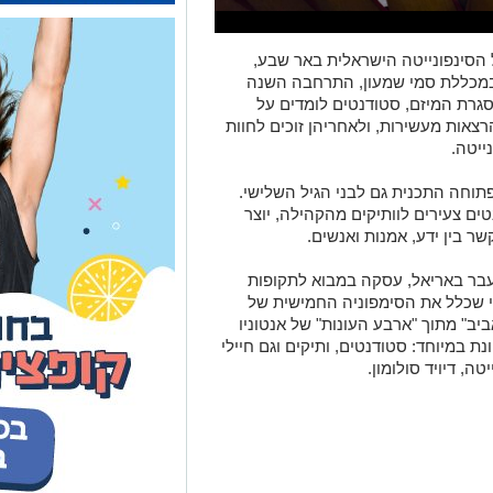
 הסינפונייטה הישראלית באר שבע,
 ובמכללת סמי שמעון, התרחבה השנה
סגרת המיזם, סטודנטים לומדים על
צאות מעשירות, ולאחריהן זוכים לחוות
ייטה.
תוחה התכנית גם לבני הגיל השלישי.
טים צעירים לוותיקים מהקהילה, יוצר
 בין ידע, אמנות ואנשים.
ר באריאל, עסקה במבוא לתקופות
י שכלל את הסימפוניה החמישית של
אביב" מתוך "ארבע העונות" של אנטוניו
ת במיוחד: סטודנטים, ותיקים וגם חיילי
ה, דיויד סולומון.