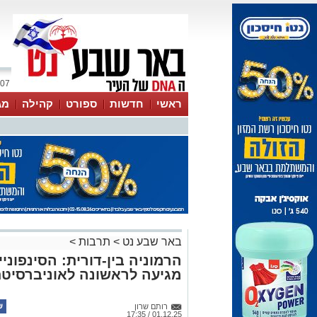
07 אוגוסט 2026 / 13:15
ראשי
חדשות
ספורט
קהילה
מג
עסקים
טיפים והמלצות
באר שבע נט
>
תרבות
>
הרמוניה בין-דורית: הסינפונ
מגיעה לראשונה לאוניברסיט
רותם שרון
01.12.25 / 17:35