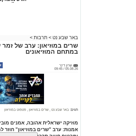
החגים!)
באר שבע נט
>
תרבות
>
שרים במוזיאון: ערב של זמר ע
במתחם המוזיאונים
שרון דינר
05.08.26 / 09:45
קרדיט: Route90 Wildgrilled
את "oute90 Wildgrilled
תגים:
באר שבע נט
,
שרים במוזיאון
,
פטפוט במוזיאון
19:00, יארח המקום ערב שווארמה ושיפוד
בערבה".
מוזיקה ישראלית אהובה, אמנים מובילים
אמנות: ערב "שרים במוזיאון" חוזר 
האירוע מציע חוויה קולינרית באווירה מד