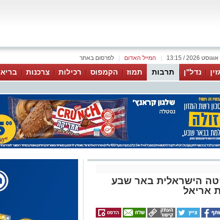
|
המייל האדום
|
לפרסום באתר
זין
נדל"ן
תרבות
תמוז
הקמפוס
רכילות
צרכנות
בריאו
ייטה הישראלית באר שבע
ת אריאל