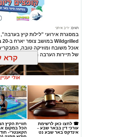
תגים:
יריב איתני
led
אוכל משובח ומוזיקה טובה, המבקרים
של תיירות הערבה התיכונה, ובהן תצ
קרא ע
אולי יעניי
☎ לחצו כאן לרשימת
חוויית הקיץ ה
עורכי דין בבאר שבע -
הכל במקום א
אינדקס באר שבע נט
הקאנטרי- חודש
חודש מתנה (כ