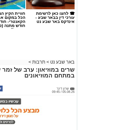
☎ לחצו כאן לרשימת
חוויית הקיץ ה
עורכי דין בבאר שבע -
הכל במקום א
אינדקס באר שבע נט
הקאנטרי- חודש
חודש מתנה (כ
החגים!)
באר שבע נט
>
תרבות
>
שרים במוזיאון: ערב של זמר ע
במתחם המוזיאונים
שרון דינר
05.08.26 / 09:45
קרדיט: Route90 Wildgrilled
את "oute90 Wildgrilled