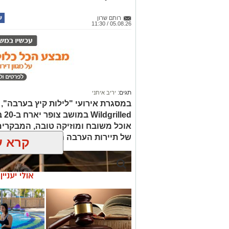
רותם שרון
05.08.26 / 11:30
תגים:
יריב איתני
led
אוכל משובח ומוזיקה טובה, המבקרים
של תיירות הערבה התיכונה, ובהן תצ
קרא ע
אולי יעניי