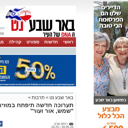
08 אוגוסט 2026 / 20:56
ראשי
חדשות
ספורט
קהילה
מג
עסקים
טיפים והמלצות
באר שבע נט
>
תרבות
>
תערוכה חדשה תיפתח במוזיאו
"שמש, אור ועור"
רותם שרון
18.05.25 / 16:25