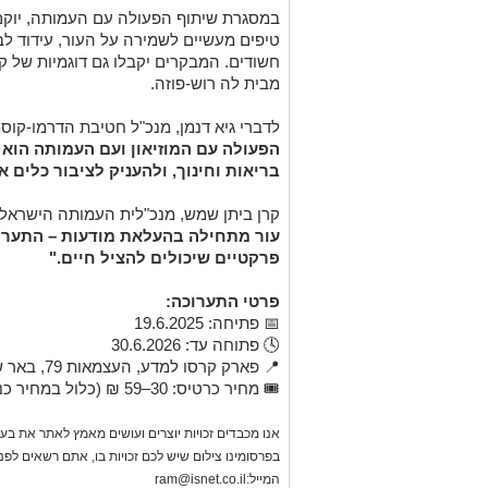
במסגרת שיתוף הפעולה עם העמותה, יוקם
טיפים מעשיים לשמירה על העור, עידוד לבד
חשודים. המבקרים יקבלו גם דוגמיות של 
מבית לה רוש-פוזה.
לדברי גיא דנמן, מנכ"ל חטיבת הדרמו-קוס
הפעולה עם המוזיאון ועם העמותה הוא 
בריאות וחינוך, ולהעניק לציבור כלים 
קרן ביתן שמש, מנכ"לית העמותה הישראלי
עור מתחילה בהעלאת מודעות – התערו
פרקטיים שיכולים להציל חיים."
פרטי התערוכה:
📅 פתיחה: 19.6.2025
🕓 פתוחה עד: 30.6.2026
📍 פארק קרסו למדע, העצמאות 79, באר שבע
🎟️ מחיר כרטיס: 30–59 ₪ (כלול במחיר כניסה למוזיאון)
אנו מכבדים זכויות יוצרים ועושים מאמץ לאתר את בעלי
בפרסומינו צילום שיש לכם זכויות בו, אתם רשאים לפ
המייל:
ram@isnet.co.il