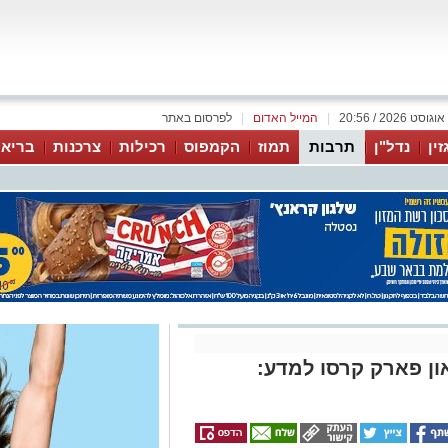
|
המייל האדום
|
לפרסום באתר
זין
נדל"ן
תרבות
תמוז
הקמפוס
רכילות
צרכנות
בריאו
ן פארק קרסו למדע: