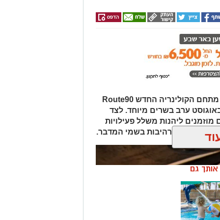
במסגרת אירועי "לילות קיץ בערבה", מתחם הקולינריה החדש Route90
Wildgril במושב צופר יארח ב-20 באוגוסט ערב בשרים מיוחד. לצד
 מוזמנים ליהנות משלל פעילויות
פיות כוכבים מרהיבות בשמי המדבר.
וד
ן אותך גם