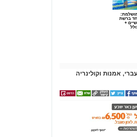
מושלמת:
חד ברשת
יים +
ולל
ברי, אמנות וקולינריה
שף יריב איתני, הבעלים של מעדניית "Route 90" המוכרת מצוקים, משיק בימים אלו
R" – מתחם אירועים קולינרי חדש הממוקם במיקום פסטורלי
במיוחד: לב מטע תמרים במושב צופר. ביום חמישי, ה-20 באוגוסט, החל מהשעה