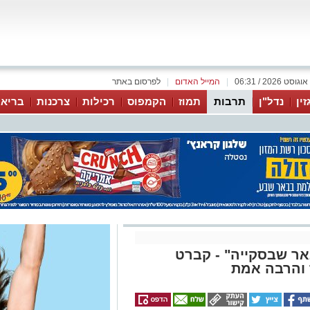
|
המייל האדום
|
לפרסום באתר
זין
נדל"ן
תרבות
תמוז
הקמפוס
רכילות
צרכנות
בריאו
אר שבסקייה" - קברט
ר והרבה אמת