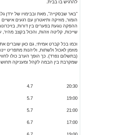
להרגיש בו בבית.
"באר שבסקייה", מאת ובבימויו של ירדן ג
הומור, מוזיקה ותיאטרון עם רגעים אישיים 
ההפקה נוגעת בפערים בין דורות, בזיכרו
שייכות, קליטה וזהות, והכול בקצב מהיר, 
וכמו בכל קברט אמיתי, גם כאן שוברים א
מוזמן לאכול ולשתות, וליהנות מתפריט יינ
(בתשלום נפרד). כך הופך הערב כולו לחווי
שמקרבת בין הבמה לקהל ומעניקה תחושה ש
4.7
20:30
5.7
19:00
5.7
21:00
6.7
17:00
6.7
19:00