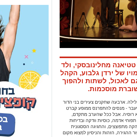
טטיאנה מחלינובסקי, ולד
מויו של ירדן גלבוע, הקהל
ם לאכול, לשתות ולהפוך
וברת מוסכמות.
ילה. ארבעה שחקנים צעירים בני הדור
שעבר - מנסים להתפרנס ממופע קברט
 רוסיה. אבל ככל שהערב מתקדם,
תפוחי אדמה, כוסיות וודקה ובדיחות
הקה מתפוצצים, והחגיגה הססגונית
ר ההגירה, הזהות והניסיון למצוא מקום