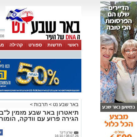
08 אוגוסט 2026 / 06:31
ראשי
חדשות
ספורט
קהילה
מג
עסקים
טיפים והמלצות
באר שבע נט
>
תרבות
>
תיאטרון באר שבע מזמין ל"ב
הגירה פרוע עם וודקה, הומו
שרון דינר
08.07.26 / 16:10