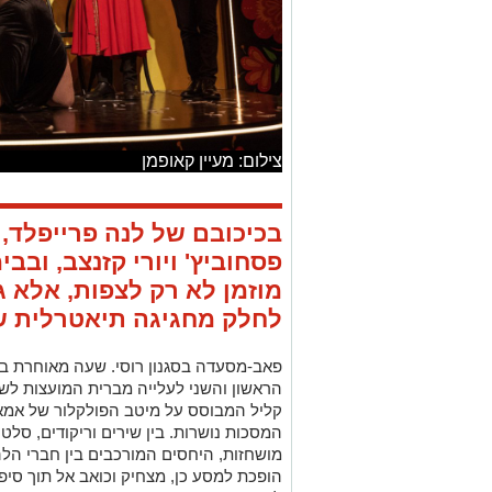
צילום: מעיין קאופמן
בכיכובם של לנה פרייפלד, 
פסחוביץ' ויורי קזנצב, ובבי
מוזמן לא רק לצפות, אלא ג
לחלק מחגיגה תיאטרלית ש
פאב-מסעדה בסגנון רוסי. שעה מאוחרת בל
הראשון והשני לעלייה מברית המועצות ל
קליל המבוסס על מיטב הפולקלור של אמא
המסכות נושרות. בין שירים וריקודים, סלט 
מושחזות, היחסים המורכבים בין חברי הל
הופכת למסע כן, מצחיק וכואב אל תוך סיפו