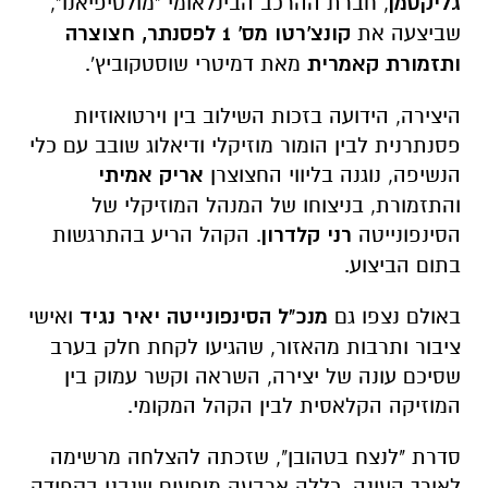
גליקסמן
, חברת ההרכב הבינלאומי "מולטיפיאנו",
שביצעה את
קונצ'רטו מס' 1 לפסנתר, חצוצרה
ותזמורת קאמרית
מאת דמיטרי שוסטקוביץ'.
היצירה, הידועה בזכות השילוב בין וירטואוזיות
פסנתרנית לבין הומור מוזיקלי ודיאלוג שובב עם כלי
הנשיפה, נוגנה בליווי החצוצרן
אריק אמיתי
והתזמורת, בניצוחו של המנהל המוזיקלי של
הסינפונייטה
רני קלדרון
. הקהל הריע בהתרגשות
בתום הביצוע.
באולם נצפו גם
מנכ"ל הסינפונייטה יאיר נגיד
ואישי
ציבור ותרבות מהאזור, שהגיעו לקחת חלק בערב
שסיכם עונה של יצירה, השראה וקשר עמוק בין
המוזיקה הקלאסית לבין הקהל המקומי.
סדרת "לנצח בטהובן", שזכתה להצלחה מרשימה
לאורך העונה, כללה ארבעה מופעים שנבנו בקפידה