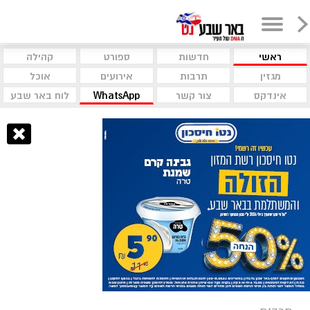
ראשי
חדשות
ספורט
קהילה
מגזין
תרבות
אירועים
אוכל
אינדקס
צור קשר
WhatsApp
לוח באר שבע