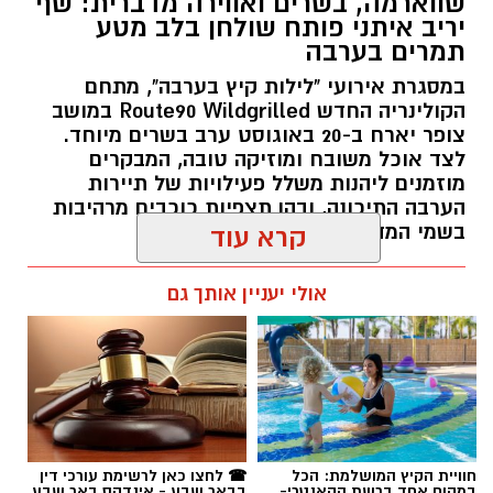
שווארמה, בשרים ואווירה מדברית: שף
יריב איתני פותח שולחן בלב מטע
תמרים בערבה
במסגרת אירועי "לילות קיץ בערבה", מתחם
הקולינריה החדש Route90 Wildgrilled במושב
צופר יארח ב-20 באוגוסט ערב בשרים מיוחד.
לצד אוכל משובח ומוזיקה טובה, המבקרים
מוזמנים ליהנות משלל פעילויות של תיירות
הערבה התיכונה, ובהן תצפיות כוכבים מרהיבות
בשמי המדבר.
קרא עוד
רותם שרון / 11:30 05.08.26
אולי יעניין אותך גם
תגים:
יריב איתני
חוויית הקיץ המושלמת: הכל
☎ לחצו כאן לרשימת עורכי דין
במקום אחד ברשת הקאנטרי-
בבאר שבע - אינדקס באר שבע