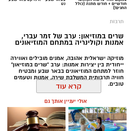
חודשיים + חודש מתנה (כולל
נט
החגים!)
תרבות
שרים במוזיאון: ערב של זמר עברי,
אמנות וקולינריה במתחם המוזיאונים
מוזיקה ישראלית אהובה, אמנים מובילים ואווירה
ייחודית בין יצירות אמנות: ערב "שרים במוזיאון"
חוזר למתחם המוזיאונים בבאר שבע ומבטיח
חוויה תרבותית המשלבת שירה, אמנות וטעמים
טובים.
קרא עוד
אולי יעניין אותך גם
שרון דינר / 09:45 05.08.26
קרדיט: Route90 Wildgrilled