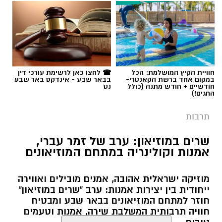
תגים:
יריב איתני
חוויית הקיץ המושלמת: הכל
☎ לחצו כאן לרשימת עורכי דין
במקום אחד ברשת הקאנטרי-
בבאר שבע - אינדקס באר שבע
חודשיים + חודש מתנה (כולל
נט
החגים!)
תרבות
שרים במוזיאון: ערב של זמר עברי,
אמנות וקולינריה במתחם המוזיאונים
מוזיקה ישראלית אהובה, אמנים מובילים ואווירה
ייחודית בין יצירות אמנות: ערב "שרים במוזיאון"
חוזר למתחם המוזיאונים בבאר שבע ומבטיח
חוויה תרבותית המשלבת שירה, אמנות וטעמים
טובים.
קרא עוד
אולי יעניין אותך גם
שרון דינר / 09:45 05.08.26