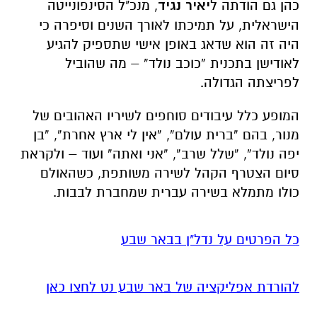
לפריצתה הגדולה.
המופע כלל עיבודים סוחפים לשיריו האהובים של
מנור, בהם “ברית עולם”, “אין לי ארץ אחרת”, “בן
יפה נולד”, “שלל שרב”, “אני ואתה” ועוד – ולקראת
סיום הצטרף הקהל לשירה משותפת, כשהאולם
כולו מתמלא בשירה עברית שמחברת לבבות.
כל הפרטים על נדל"ן בבאר שבע
להורדת אפליקציה של באר שבע נט לחצו כאן
אנו מכבדים זכויות יוצרים ועושים מאמץ לאתר את
בעלי הזכויות בצילומים המגיעים לידינו. אם זיהיתים
בפרסומינו צילום שיש לכם זכויות בו, אתם רשאים
לפנות אלינו ולבקש לחדול מהשימוש באמצעות