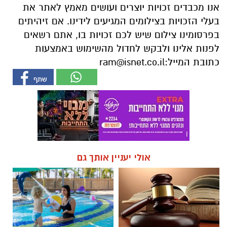
כתובת המייל:
ram@isnet.co.il
אולי יעניין אותך גם
☎ לחצו כאן לרשימת עורכי דין
חוויית הקיץ המושלמת: הכל
בבאר שבע - אינדקס באר שבע
במקום אחד ברשת הקאנטרי-
נט
חודשיים + חודש מתנה (כולל
החגים!)