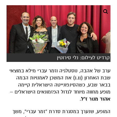
קרדיט לצילום: נלי סירוטין
ערב של אהבה, נוסטלגיה וזמר עברי מילא במוצאי
שבת האחרון (1.11) את המשכן לאמנויות הבמה
בבאר שבע, כשהסינפונייטה הישראלית קיימה
מופע מחווה מיוחד לגדול הפזמונאים הישראלים –
אהוד מנור ז"ל
.
המופע, שנערך במסגרת סדרת “זמר עברי”, משך
מאות מתושבי באר שבע והסביבה שבאו ליהנות
ממסע מוזיקלי בין שיריו הבלתי נשכחים של מנור –
האיש שחתום על פסקול שלם בתרבות הישראלית.
בניצוחו ובניהולו המוזיקלי של
דיויד סולומון
,