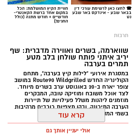
תרבות
שווארמה, בשרים ואווירה מדברית: שף
יריב איתני פותח שולחן בלב מטע
תמרים בערבה
במסגרת אירועי "לילות קיץ בערבה", מתחם
הקולינריה החדש Route90 Wildgrilled במושב
צופר יארח ב-20 באוגוסט ערב בשרים מיוחד.
לצד אוכל משובח ומוזיקה טובה, המבקרים
מוזמנים ליהנות משלל פעילויות של תיירות
הערבה התיכונה, ובהן תצפיות כוכבים מרהיבות
בשמי המדבר.
קרא עוד
רותם שרון / 11:30 05.08.26
אולי יעניין אותך גם