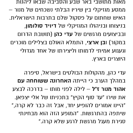
ובביצועים מרגשים של
עדי כהן
(תושבת הדרום
במקור) ו
בן ארצי
, התמלא האולם בצלילים מוכרים
וגעגוע אמיתי לדמותו וליצירתו של אחד מגדולי
היוצרים בארץ.
עדי כהן, מהקולות הבולטים בישראל, סיפרה
במהלך הערב כי הייתה
האחרונה ששוחחה עם
אהוד מנור ז"ל
– לילה לפני מותו – בדרכה לבצע
את שירו
“עד סוף הקיץ”
בתכניתו של אלי יצפאן.
“היינו אמורים להופיע יחד, אבל זה כבר לא קרה,”
שיתפה בהתרגשות. “המופע הזה הוא מבחינתי
סגירת מעגל מרגשת לרגע שלא קרה.”
כהן גם הודתה ל
יאיר נגיד
, מנכ"ל הסינפונייטה
הישראלית, על תמיכתו לאורך השנים וסיפרה כי
היה זה הוא שדאג באופן אישי שתספיק להגיע
לאודישן בתכנית “כוכב נולד” – מה שהוביל