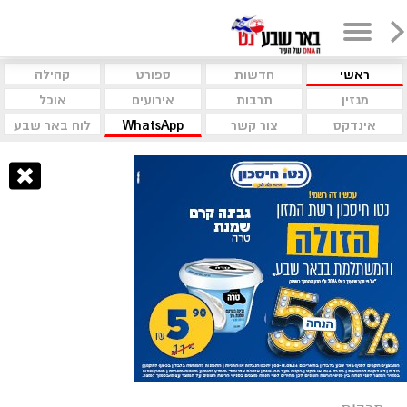
ראשי
חדשות
ספורט
קהילה
מגזין
תרבות
אירועים
אוכל
אינדקס
צור קשר
WhatsApp
לוח באר שבע