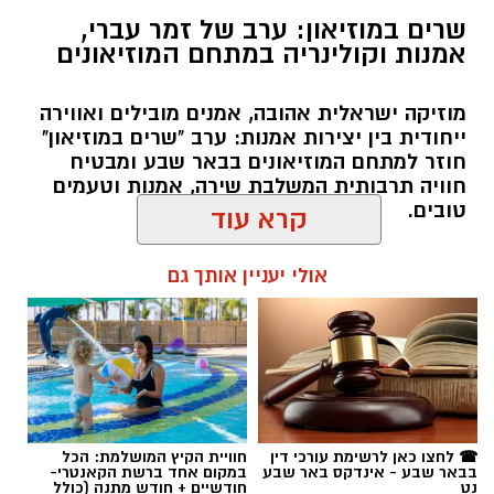
מוזיקה ישראלית אהובה, אמנים מובילים ואווירה
ייחודית בין יצירות אמנות: ערב "שרים במוזיאון"
חוזר למתחם המוזיאונים בבאר שבע ומבטיח
חוויה תרבותית המשלבת שירה, אמנות וטעמים
טובים.
קרא עוד
אולי יעניין אותך גם
שרון דינר / 09:45 05.08.26
קרדיט: Route90 Wildgrilled
שף יריב איתני, הבעלים של מעדניית "Route 90"
המוכרת מצוקים, משיק בימים אלו את "Route90
תגים:
באר שבע נט
,
שרים במוזיאון
,
פטפוט במוזיאון
Wildgrilled" – מתחם אירועים קולינרי חדש
☎ לחצו כאן לרשימת עורכי דין
חוויית הקיץ המושלמת: הכל
בבאר שבע - אינדקס באר שבע
במקום אחד ברשת הקאנטרי-
הממוקם במיקום פסטורלי במיוחד: לב מטע תמרים
נט
חודשיים + חודש מתנה (כולל
החגים!)
במושב צופר. ביום חמישי, ה-20 באוגוסט, החל
מהשעה 19:00, יארח המקום ערב שווארמה
ושיפודים חגיגי כחלק מאירועי "לילות קיץ בערבה".
טוען כתבה...