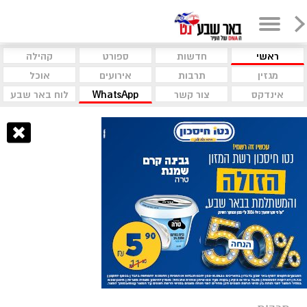
ראשי
חדשות
ספורט
קהילה
מגזין
תרבות
אירועים
אוכל
אינדקס
צור קשר
WhatsApp
לוח באר שבע