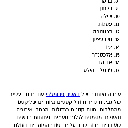
ברטנורה
גוש עציון
יפו
אלכסנדר
אבוהב
ג'רוזלם הילס
עמדה מיוחדת של
באשר
פרומז
'
רי
עם מבחר עשיר
של גבינות נדירות ודליקטסים מיוחדים שליקטנו
ממחלבות וחוות קטנות כגדולות, מרחבי אירופה
והעולם. מוזמנים לגלות טעמים וניחוחות חדשים
שעוברים מדור לדור על ידי טובי המומחים בעולם.
מבקרי הפסטיבל יוכלו ליהנות מברי יין בקונספטים
שונים, ולטעום זנים ממגוון חלקות וכרמים של
יקבים. לצד מותגי היין והגבינות יתקיימו הופעות