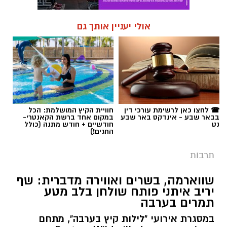
☎ לחצו כאן לרשימת עורכי דין
חוויית הקיץ המושלמת: הכל
בבאר שבע - אינדקס באר שבע
במקום אחד ברשת הקאנטרי-
נט
חודשיים + חודש מתנה (כולל
החגים!)
תרבות
שווארמה, בשרים ואווירה מדברית: שף
יריב איתני פותח שולחן בלב מטע
תמרים בערבה
במסגרת אירועי "לילות קיץ בערבה", מתחם
הקולינריה החדש Route90 Wildgrilled במושב
צופר יארח ב-20 באוגוסט ערב בשרים מיוחד.
לצד אוכל משובח ומוזיקה טובה, המבקרים
מוזמנים ליהנות משלל פעילויות של תיירות
הערבה התיכונה, ובהן תצפיות כוכבים מרהיבות