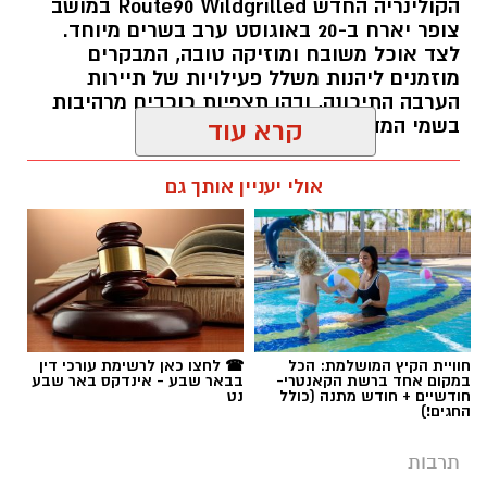
בשמי המדבר.
קרא עוד
רותם שרון / 11:30 05.08.26
אולי יעניין אותך גם
תגים:
יריב איתני
חוויית הקיץ המושלמת: הכל
☎ לחצו כאן לרשימת עורכי דין
במקום אחד ברשת הקאנטרי-
בבאר שבע - אינדקס באר שבע
חודשיים + חודש מתנה (כולל
נט
החגים!)
תרבות
שרים במוזיאון: ערב של זמר עברי,
אמנות וקולינריה במתחם המוזיאונים