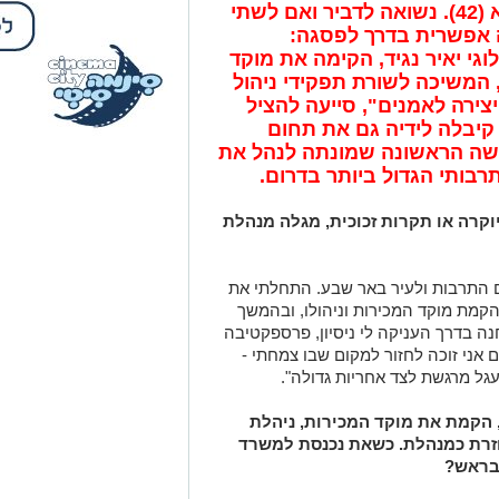
שבע כפי שמכירה אותו שירז לביא (42). נשואה לדביר ואם לשתי
 אפשרית בדרך לפסגה:
גי יאיר נגיד, הקימה את מוקד
 המשיכה לשורת תפקידי ניהול
צירה
לאמנים", סייעה להציל
יבלה לידיה גם את תחום
אישה הראשונה שמונתה לנהל את
רבותי הגדול ביותר בדרום.
קרה או תקרות זכוכית, מגלה מנהלת
ם התרבות ולעיר באר שבע. התחלתי את
קמת מוקד המכירות וניהולו, ובהמשך
נה בדרך העניקה לי ניסיון, פרספקטיבה
 אני זוכה לחזור למקום שבו צמחתי -
גל מרגשת לצד אחריות גדולה".
 הקמת את מוקד המכירות, ניהלת
 חזרת כמנהלת. כשאת נכנסת למשרד
 בראש?