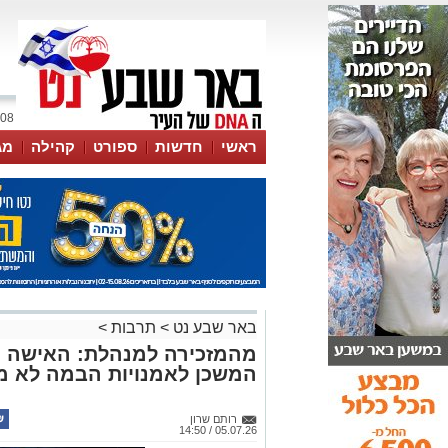
08 אוגוסט 2026 / 07:25
ראשי
חדשות
ספורט
קהילה
מג
עסקים
טיפים והמלצות
באר שבע נט
>
תרבות
>
מהמזכירה למנהלת: האישה 
המשכן לאמנויות הבמה לא מת
רותם שרון
05.07.26 / 14:50