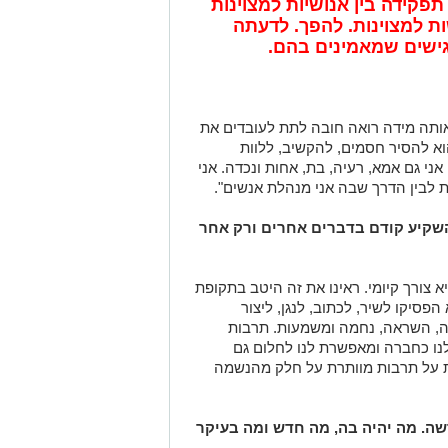
פקידה בין אנושיות למצוינות
ות למצוינות. להפך. לדעתה
גישים שמאמינים בהם.
ותה מידה רואה חובה לתת לעובדים את
וא להסיר חסמים, להקשיב, ללוות
ני גם אמא, רעיה, בת, אחות ונכדה. אני
ת לבין הדרך שבה אני מנהלת אנשים".
השקיע קודם בדברים אחרים ורק אחר
 צורך קיומי
. ראינו את זה היטב בתקופת
פסיקו לשיר, לכתוב, לנגן, ליצור
ה, השראה, נחמה ומשמעות. תרבות
נו כחברה ומאפשרת לנו לחלום גם
ת על תרבות מוותרת על חלק מהנשמה
פרטואר 2026-27 החדשה. מה יהיה בה, מה חדש ומה בעיקר