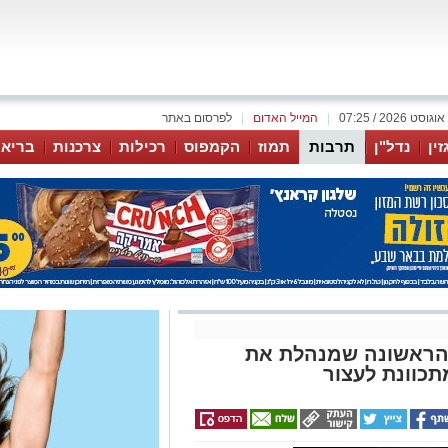
|
המייל האדום
|
לפרסום באתר
זין
נדל"ן
תרבות
תמוז
הקמפוס
רכילות
צרכנות
בריאו
הראשונה שמנהלת את
כוונת לעצור