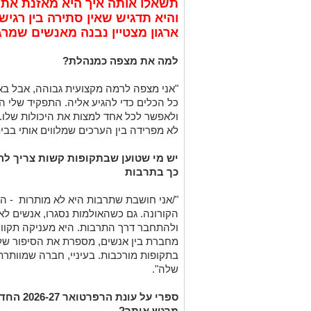
תשאלו אותה איך היא מאזנת את ת
והיא תדגיש שאין סתירה בין רגיש
ארגון מצטיין נבנה מאנשים שמר
למה את מצפה כמנהלת?
"אני מצפה לרמה מקצועית גבוהה, אבל בא
כל הכלים כדי להגיע אליה. התפקיד שלי ה
ולאפשר לכל אחד למצות את היכולות שלו. א
לא מפרידה בין הערכים שמלווים אותי בבי
יש מי שטוען שבתקופות קשות צריך ל
כך בתרבות
"/
אני חושבת שתרבות היא לא מותרות - היא
הקורונה. גם כשהאולמות נסגרו, אנשים לא ה
ולהתחבר דרך התרבות. היא מעניקה תקוו
מחברת בין אנשים, מספרת את הסיפור של
בתקופות מורכבות. בעיניי, חברה שמוותר
שלה".
ספרי על
עונת הר
מרגש אותך?