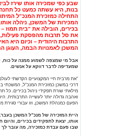
בנות, היא עשתה כמעט כל תחנה
התחילה כמזכירת המנכ"ל המיתולו
המכירות של המשכן, ניהלה אותו,
בכירים, הובילה את "בית תמוז –
י
את סל תרבות מהפסקת פעילות, ק
התרבות היהודית – וכיום היא ה
המשכן לאמנויות הבמה, העוגן הת
אבל מי שמצפה לשמוע ממנה על כוח, יו
שמעדיפה לדבר דווקא על אנשים.
"את מרבית חיי המקצועיים הקדשתי לעול
דרכי במשכן כמזכירת המנכ"ל, המשכתי בה
מילאתי שורת תפקידי ניהול בכירים. כל תח
ואהבה גדולה יותר לעשייה התרבותית. היום
הפעם כמנהלת המשכן, וזו עבורי סגירת מע
היית המזכירה של מנכ"ל המשכן בעבר,
אותו, יצאת לתפקידים בכירים, והיום
שבו פעם עבדת כמזכירה, מה עובר לך