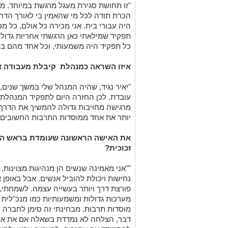
"
זו תחושת סגירת מעגל מרגשת במיוחד. מע
הכרת תודה לכל מי שהאמין בי לאורך הדרך
היה עבורי בית. אני מכירה כל אולם, כל מס
תפקיד שמילאתי כאן הרגשתי אחריות גדולה
כל תפקיד היה משמעותי, וכל אחד מהם בנ
איזו השראה כמנהלת קיבלת מעבודה צמ
"יאיר נגיד, שהיה המנהל שלי במשך שנים,
עובדת. לכן החזרה היום לתפקיד המנהלת 
מרגישה מחויבות גדולה להמשיך את הדרך 
יותר את אחד ממוסדות התרבות החשובים 
את האישה הראשונה שעומדת בראש המ
זכוכית
?
"
"אני מאמינה שנשים הן מנהיגות מצוינות, 
נחישות ויכולת להוביל אנשים. אבל באופן 
פורצת דרך ויותר בעשייה עצמה. לשמחתי,
מערכות גדולות ומשמעותיות כמו מנכ"לית 
מוסדות תרבות. מבחינתי זה סימן לחברה ש
דבר, הצלחה לא נמדדת בשאלה אם את אישה