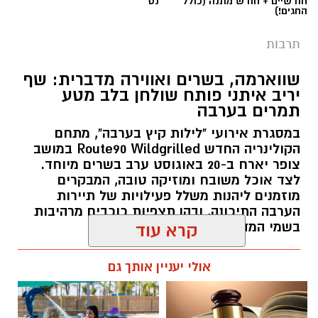
שווארמה, בשרים ואווירה מדברית: שף
יריב איתני פותח שולחן בלב מטע
תמרים בערבה
במסגרת אירועי "לילות קיץ בערבה", מתחם
הקולינריה החדש Route90 Wildgrilled במושב
צופר יארח ב-20 באוגוסט ערב בשרים מיוחד.
לצד אוכל משובח ומוזיקה טובה, המבקרים
מוזמנים ליהנות משלל פעילויות של תיירות
הערבה התיכונה, ובהן תצפיות כוכבים מרהיבות
בשמי המדבר.
קרא עוד
רותם שרון / 11:30 05.08.26
אולי יעניין אותך גם
תגים:
יריב איתני
☎ לחצו כאן לרשימת עורכי דין
חוויית הקיץ המושלמת: הכל