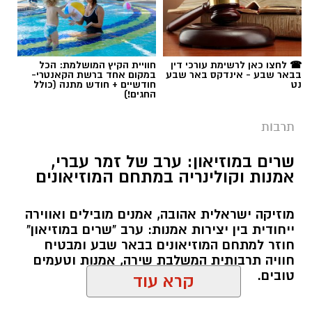
בבאר שבע - אינדקס באר שבע
במקום אחד ברשת הקאנטרי-
נט
חודשיים + חודש מתנה (כולל
החגים!)
תרבות
שרים במוזיאון: ערב של זמר עברי,
אמנות וקולינריה במתחם המוזיאונים
מוזיקה ישראלית אהובה, אמנים מובילים ואווירה
ייחודית בין יצירות אמנות: ערב "שרים במוזיאון"
חוזר למתחם המוזיאונים בבאר שבע ומבטיח
חוויה תרבותית המשלבת שירה, אמנות וטעמים
טובים.
קרא עוד
שרון דינר / 09:45 05.08.26
אולי יעניין אותך גם
קרדיט: Route90 Wildgrilled