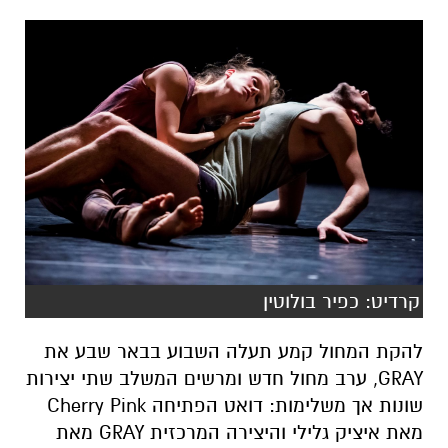
קרדיט: כפיר בולוטין
להקת המחול קמע תעלה השבוע בבאר שבע את
GRAY, ערב מחול חדש ומרשים המשלב שתי יצירות
שונות אך משלימות: דואט הפתיחה Cherry Pink
מאת איציק גלילי והיצירה המרכזית GRAY מאת
תמיר גינץ. מדובר באחד מאירועי המחול הבולטים
של העונה, עם בכורה שתתקיים באולם הבית של
הלהקה בעיר ב־10 בדצמבר, ובהמשך ב־6 וב־14
בינואר במרכז סוזן דלל בתל אביב.