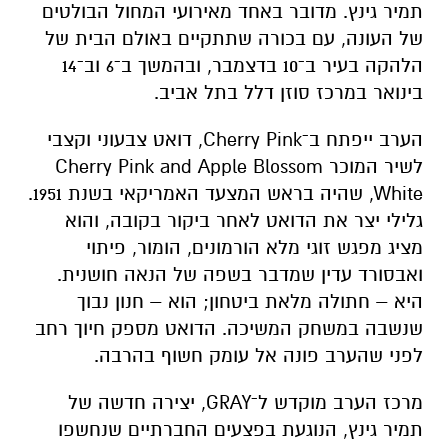
הערב ייפתח ב־Cherry Pink, דואט צבעוני וקצבי
לשיר המוכר Cherry Pink and Apple Blossom
White, שהיה בראש המצעד האמריקאי בשנת 1951.
גלילי יצר את הדואט לאחר ביקור בקובה, והוא
מציג מפגש זוגי מלא הורמונים, הומור, פיתוי
ואבסורד עדין שמדבר בשפה של הנאה חושנית.
היא – חתולה מלאת ביטחון; הוא – חנון נבוך
שנשבה במשחק המשיכה. הדואט מספק חיוך רחב
לפני שהערב פונה אל עומק חשוף בהרבה.
מרכז הערב מוקדש ל־GRAY, יצירה חדשה של
תמיר גינץ, הנוגעת בפצעים החברתיים שנחשפו
בשנים האחרונות. גינץ מציג עולם שבו קווי הגבול
מיטשטשים והאפור הוא הצבע המשמעותי ביותר.
דרך תנועה צפופה, קונפליקטואלית ומלאת אנרגיה
הוא בוחן את הקרע, את המאבק על זהות, את