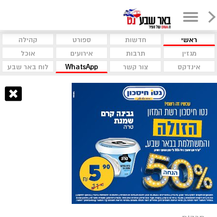
ראשי
חדשות
ספורט
קהילה
מגזין
תרבות
אירועים
אוכל
אינדקס
צור קשר
WhatsApp
לוח באר שבע