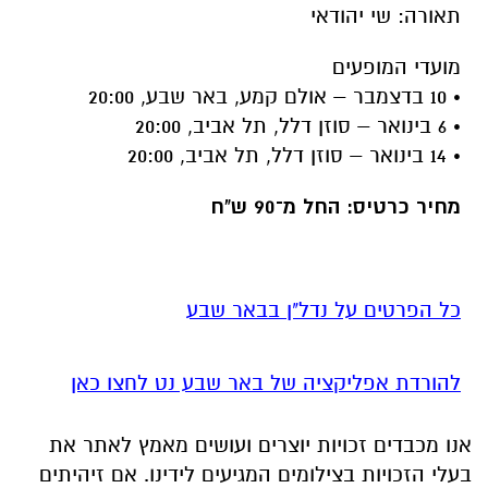
• 6 בינואר – סוזן דלל, תל אביב, 20:00
• 14 בינואר – סוזן דלל, תל אביב, 20:00
מחיר כרטיס: החל מ־90 ש"ח
כל הפרטים על נדל"ן בבאר שבע
להורדת אפליקציה של באר שבע נט לחצו כאן
אנו מכבדים זכויות יוצרים ועושים מאמץ לאתר את
בעלי הזכויות בצילומים המגיעים לידינו. אם זיהיתים
בפרסומינו צילום שיש לכם זכויות בו, אתם רשאים
לפנות אלינו ולבקש לחדול מהשימוש באמצעות
כתובת המייל:
ram@isnet.co.il