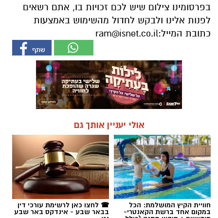
אולי יעניין אותך גם
חוויית הקיץ המושלמת: הכל
☎ לחצו כאן לרשימת עורכי דין
במקום אחד ברשת הקאנטרי-
בבאר שבע - אינדקס באר שבע
חודשיים + חודש מתנה (כולל
נט
החגים!)
תרבות