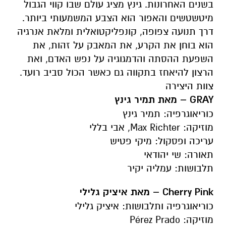
השפעת ההסתה והדמגוגיה על נפש האדם, ואת
הרצון להיאחז בתקווה גם כאשר הכול סביב רועד.
צוות היצירה
GRAY – מאת תמיר גינץ
כוריאוגרפיה: תמיר גינץ
מוזיקה: Max Richter, אבי בללי
עריכה ופסקול: מיקי פטיש
תאורה: שי יהודאי
תלבושות: עמליה יקיר
Cherry Pink – מאת איציק גלילי
כוריאוגרפיה ותלבושות: איציק גלילי
מוזיקה: Pérez Prado
תאורה: שי יהודאי
מועדי המופעים
• 10 בדצמבר – אולם קמע, באר שבע, 20:00