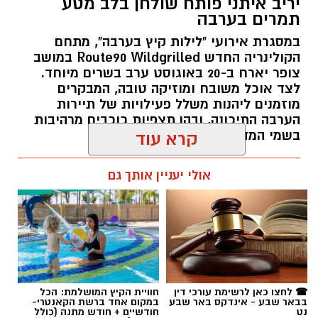
צופר יארח ב-20 באוגוסט ערב בשרים מיוחד.
לצד אוכל משובח ומוזיקה טובה, המבקרים
מוזמנים ליהנות משלל פעילויות של תיירות
הערבה התיכונה, ובהן תצפיות כוכבים מרהיבות
בשמי המדבר.
קרא עוד
רותם שרון / 11:30 05.08.26
אולי יעניין אותך גם
תגים:
יריב איתני
☎ לחצו כאן לרשימת עורכי דין
חוויית הקיץ המושלמת: הכל
בבאר שבע - אינדקס באר שבע
במקום אחד ברשת הקאנטרי-
נט
חודשיים + חודש מתנה (כולל
החגים!)
תרבות