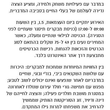
09:00 ל-17:00 (כניסת מבקרים תיסגר שעתיים לפני
הסגירה). הכניסה לגילאי שנתיים ומעלה, כאשר
המחירים נעים בין 49 ל-75 שקלים בהתאם לסוג
הכרטיס והזכאות להנחות. רכישת הכרטיסים
מתבצעת דרך אתר האינטרנט בלבד.
בין החוויות המיוחדות שמחכות למבקרים: היכרות
עם שלושת השקנאים ביבי, בוז'י ובוגי, שחיים
במדבריום לאחר שנפצעו ואינם יכולים לשוב לטבע;
מפגש עם חמישה גורי חולד עירום שנולדו לאחרונה
במסגרת מושבת חולדים פעילה; והצצה לחייהם של
דינה ודיויד, זוג הסוריקטות הוותיק שממשיך
להרחיב את משפחתו למרות גילו המתקדם.
לפרטים נוספים ולרכישת כרטיסים:
לאתר מדבריום
לשירות לקוחות בוואטסאפ (הודעות טקסט בלבד):
054-5855681