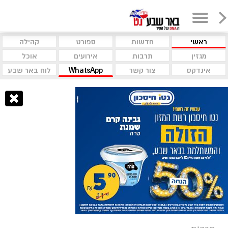
ראשי
חדשות
ספורט
קהילה
מגזין
תרבות
אירועים
אוכל
אינדקס
צור קשר
WhatsApp
לוח באר שבע