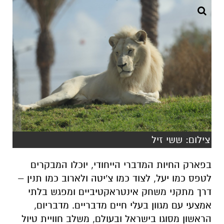
צילום: ששי זיל
בפארק החיות המדברי הייחודי, יוכלו המבקרים
לטפס כמו יעל, לצוד כמו צ'יטה ולארוב כמו תנין –
דרך מתקני משחק אינטראקטיביים ומפגש בלתי
אמצעי עם מגוון בעלי חיים מדבריים. מדבריום,
הראשון מסוגו בישראל ובעולם, משלב חוויית טיול
במדבר עם פעילויות משחק ולמידה, ומציע הצצה
נדירה לעולמם של בעלי החיים בסביבה המדברית.
האירוע יתקיים ביום העצמאות, 1.5, בין השעות