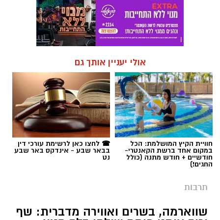
אולי יעניין אותך גם
חוויית הקיץ המושלמת: הכל
☎ לחצו כאן לרשימת עורכי דין
במקום אחד ברשת הקאנטרי-
בבאר שבע - אינדקס באר שבע
חודשיים + חודש מתנה (כולל
נט
החגים!)
תרבות
שווארמה, בשרים ואווירה מדברית: שף
יריב איתני פותח שולחן בלב מטע
תמרים בערבה
במסגרת אירועי "לילות קיץ בערבה", מתחם
הקולינריה החדש Route90 Wildgrilled במושב