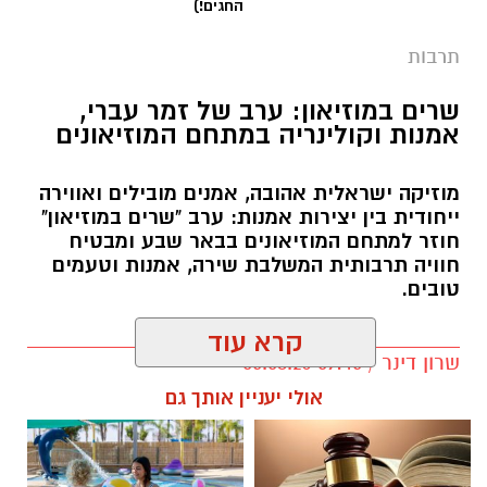
שרים במוזיאון: ערב של זמר עברי,
אמנות וקולינריה במתחם המוזיאונים
מוזיקה ישראלית אהובה, אמנים מובילים ואווירה
ייחודית בין יצירות אמנות: ערב "שרים במוזיאון"
חוזר למתחם המוזיאונים בבאר שבע ומבטיח
חוויה תרבותית המשלבת שירה, אמנות וטעמים
טובים.
קרא עוד
שרון דינר / 09:45 05.08.26
אולי יעניין אותך גם
קרדיט: Route90 Wildgrilled
שף יריב איתני, הבעלים של מעדניית "Route 90"
המוכרת מצוקים, משיק בימים אלו את "Route90
תגים:
באר שבע נט
,
שרים במוזיאון
,
פטפוט במוזיאון
Wildgrilled" – מתחם אירועים קולינרי חדש
הממוקם במיקום פסטורלי במיוחד: לב מטע תמרים
☎ לחצו כאן לרשימת עורכי דין
חוויית הקיץ המושלמת: הכל
במושב צופר. ביום חמישי, ה-20 באוגוסט, החל
בבאר שבע - אינדקס באר שבע
במקום אחד ברשת הקאנטרי-