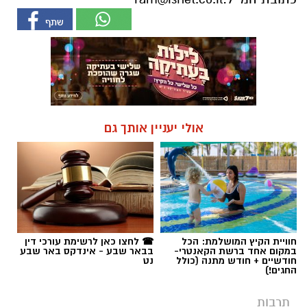
אולי יעניין אותך גם
חוויית הקיץ המושלמת: הכל
☎ לחצו כאן לרשימת עורכי דין
במקום אחד ברשת הקאנטרי-
בבאר שבע - אינדקס באר שבע
חודשיים + חודש מתנה (כולל
נט
החגים!)
תרבות
שווארמה, בשרים ואווירה מדברית: שף
יריב איתני פותח שולחן בלב מטע
תמרים בערבה