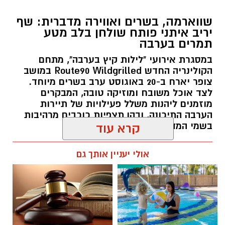
במסגרת אירועי "לילות קיץ בערבה", מתחם
הקולינריה החדש Route90 Wildgrilled במושב
צופר יארח ב-20 באוגוסט ערב בשרים מיוחד.
לצד אוכל משובח ומוזיקה טובה, המבקרים
מוזמנים ליהנות משלל פעילויות של תיירות
הערבה התיכונה, ובהן תצפיות כוכבים מרהיבות
בשמי המדבר.
קרא עוד
רותם שרון / 11:30 05.08.26
אולי יעניין אותך גם
תגים:
יריב איתני
חוויית הקיץ המושלמת: הכל
☎ לחצו כאן לרשימת עורכי דין
במקום אחד ברשת הקאנטרי-
בבאר שבע - אינדקס באר שבע
חודשיים + חודש מתנה (כולל
נט
החגים!)