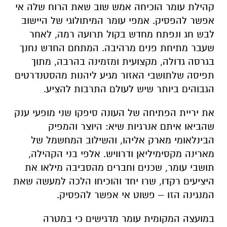
בגרסה גדולה, מקצועית ומזמינה בהרבה, מתוך
תפיסה שלתושבי האזור מגיע ליהנות מהסטנדרטים
הגבוהים ביותר שיש לעולם התרבות להציע.
את יריית הפתיחה של העונה סיפקו שני מופעי ענק
שהביאו איתם אנרגיות שיא: היוצר והמפיק
הבינלאומי מארק אליהו, והשילוב המחשמל של
מארינה מקסימיליאן ודרוויש. אלפי בני הקהילה,
תושבי עומר, שכנים וחברים מהסביבה מילאו את
היציעים רקדו, שרו יחד והוכיחו הלכה למעשה שאת
המנגינה הזו – פשוט אי אפשר להפסיק.
במועצה המקומית עומר מדגישים כי במטרה
להעניק לקהילה את חוויית הבילוי המושלמת,
התעקש ראש המועצה, ארז בדש, על מכרז קפדני
וחסר פשרות להפעלת המתחם. התוצאות ניכרות
היטב בכל פינה: החל מבמה ענקית וחדישה, דרך