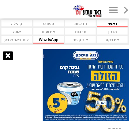
ראשי
חדשות
ספורט
קהילה
מגזין
תרבות
אירועים
אוכל
אינדקס
צור קשר
WhatsApp
לוח באר שבע