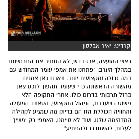
קרדיט: יאיר אבלסון
ראש המועצה, ארז דבש, לא הסתיר את התרגשותו
במהלך הערב: "פתחנו את אמפי עומר המחודש עם
במה גדולה ומקצועית יותר, ונארח כאן אמנים
מהשורה הראשונה כדי שעומר תהפוך לנכס צאן
ברזל תרבותי בדרום כולו. אחרי התקופה הלא
פשוטה שעברנו, הניהול המקצועי, הסאונד המעולה
והחוויה הכוללת הזו הם בדיוק מה שמגיע לקהילה
המדהימה שלנו. ועוד לא סיימנו, האמפי רק ימשיך
לעלות, להשתדרג ולהפתיע".
עם פתיחת עונת הקיץ הנוכחית, נראה כי אמפי
עומר מסתמן כאחד הלוקיישנים המבטיחים
והמשמחים ביותר של העונה. תעשו לעצמכם טובה:
קחו את המשפחה והשכנים, ובואו ליהנות