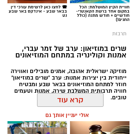
תרבות
שרים במוזיאון: ערב של זמר עברי,
אמנות וקולינריה במתחם המוזיאונים
מוזיקה ישראלית אהובה, אמנים מובילים ואווירה
ייחודית בין יצירות אמנות: ערב "שרים במוזיאון"
חוזר למתחם המוזיאונים בבאר שבע ומבטיח
חוויה תרבותית המשלבת שירה, אמנות וטעמים
טובים.
קרא עוד
שרון דינר / 09:45 05.08.26
אולי יעניין אותך גם
קרדיט: Route90 Wildgrilled
שף יריב איתני, הבעלים של מעדניית "Route 90"
המוכרת מצוקים, משיק בימים אלו את "Route90
תגים:
באר שבע נט
,
שרים במוזיאון
,
פטפוט במוזיאון
Wildgrilled" – מתחם אירועים קולינרי חדש