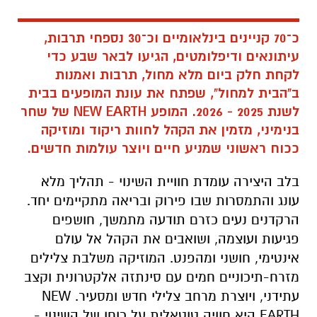
כ־70 קניינים בינלאומיים וכ־30 נספחי תרבות,
עיתונאים ודיפלומטים, הגיעו לבאר שבע כדי
לקחת חלק ביום מלא מחול, תרבות ואמנות
ב"הבית למחול", שפתח את עונת המופעים בבית
לשנת 2025 - 2026. המופע NEW EARTH של שחר
בנימיני, מזמין את הקהל לחוות ריקוד ומוזיקה
ככוח ראשוני שמניע חיים ויוצר עולמות חדשים.
בלב היצירה עומדת חוויית השינוי - תהליך מלא
עונג והתמסרות שבו פירוק ובריאה מתקיימים יחד.
הרקדנים נעים כזרם תודעה מתמשך, חושפים
פגיעות ועוצמה, ושואבים את הקהל אל עולם
אינטימי, חושני ומהפנט. המוזיקה משלבת צלילים
מזרח-תיכוניים חמים עם סינתזה אלקטרונית וקצב
עתידני, ויוצרת מרחב צלילי חדש ומסעיר. NEW
EARTH היא חוויה טוטאלית על כוחו של השינוי -