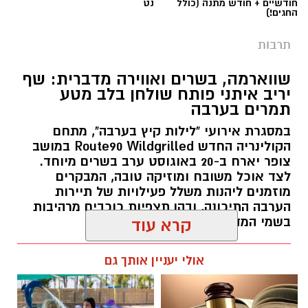
חודשיים + חודש מתנה (כולל
נט
החגים!)
תרבות
שווארמה, בשרים ואווירה מדברית: שף
יריב איתני פותח שולחן בלב מטע
תמרים בערבה
במסגרת אירועי "לילות קיץ בערבה", מתחם
הקולינריה החדש Route90 Wildgrilled במושב
צופר יארח ב-20 באוגוסט ערב בשרים מיוחד.
לצד אוכל משובח ומוזיקה טובה, המבקרים
מוזמנים ליהנות משלל פעילויות של תיירות
הערבה התיכונה, ובהן תצפיות כוכבים מרהיבות
בשמי המדבר.
קרא עוד
רותם שרון / 11:30 05.08.26
אולי יעניין אותך גם