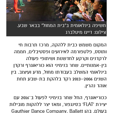
חשיפה בינלאומית ב"בית המחול" בבאר שבע.
צילום: דייגו מיטלברג
המקום משמש כבית ללהקה, מרכז תרבות חי
ותוסס, פלטפורמה לאירועים ופסטיבלים, חממה
לרקדנים וקרקע לחדשנות ושיתופי פעולה
בין-אמנותיים. שחר בנימיני הוא כוריאוגרף ורקדן
בינלאומי המשלב בעבודתו מחול, מדע ועיצוב. בין
השנים 2006–2013 רקד בלהקת בת-שבע תחת
אוהד נהרין.
ככוריאוגרף, החל שחר בנימיני לפעול ב־2016 עם
יצירת 'FLAT' בסינגפור, ומאז יצר ללהקות מובילות
בעולם, בהן Gauthier Dance Company, Ballett