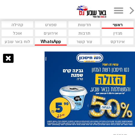
ראשי
חדשות
ספורט
קהילה
מגזין
תרבות
אירועים
אוכל
אינדקס
צור קשר
WhatsApp
לוח באר שבע