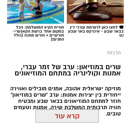
תגים:
יריב איתני
☎ לחצו כאן לרשימת עורכי דין
חוויית הקיץ המושלמת: הכל
בבאר שבע - אינדקס באר שבע
במקום אחד ברשת הקאנטרי-
נט
חודשיים + חודש מתנה (כולל
החגים!)
תרבות
שרים במוזיאון: ערב של זמר עברי,
אמנות וקולינריה במתחם המוזיאונים
מוזיקה ישראלית אהובה, אמנים מובילים ואווירה
ייחודית בין יצירות אמנות: ערב "שרים במוזיאון"
חוזר למתחם המוזיאונים בבאר שבע ומבטיח
חוויה תרבותית המשלבת שירה, אמנות וטעמים
טובים.
קרא עוד