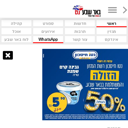
ראשי
חדשות
ספורט
קהילה
מגזין
תרבות
אירועים
אוכל
אינדקס
צור קשר
WhatsApp
לוח באר שבע