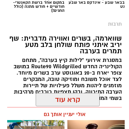
בבאר שבע - אינדקס באר שבע
במקום אחד ברשת הקאנטרי-
נט
חודשיים + חודש מתנה (כולל
החגים!)
תרבות
שווארמה, בשרים ואווירה מדברית: שף
יריב איתני פותח שולחן בלב מטע
תמרים בערבה
במסגרת אירועי "לילות קיץ בערבה", מתחם
הקולינריה החדש Route90 Wildgrilled במושב
צופר יארח ב-20 באוגוסט ערב בשרים מיוחד.
לצד אוכל משובח ומוזיקה טובה, המבקרים
מוזמנים ליהנות משלל פעילויות של תיירות
הערבה התיכונה, ובהן תצפיות כוכבים מרהיבות
בשמי המדבר.
קרא עוד
רותם שרון / 11:30 05.08.26
אולי יעניין אותך גם