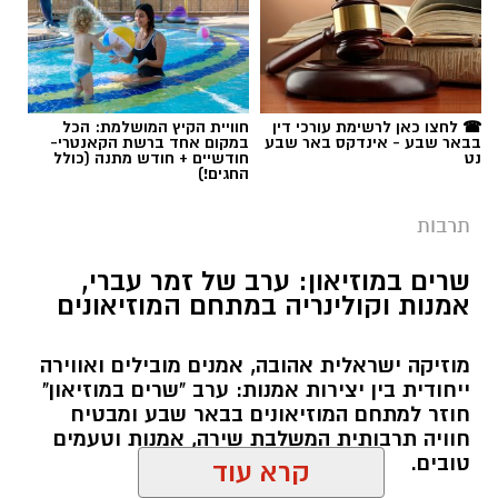
תגים:
יריב איתני
☎ לחצו כאן לרשימת עורכי דין
חוויית הקיץ המושלמת: הכל
בבאר שבע - אינדקס באר שבע
במקום אחד ברשת הקאנטרי-
נט
חודשיים + חודש מתנה (כולל
החגים!)
תרבות
שרים במוזיאון: ערב של זמר עברי,
אמנות וקולינריה במתחם המוזיאונים
מוזיקה ישראלית אהובה, אמנים מובילים ואווירה
ייחודית בין יצירות אמנות: ערב "שרים במוזיאון"
חוזר למתחם המוזיאונים בבאר שבע ומבטיח
חוויה תרבותית המשלבת שירה, אמנות וטעמים
טובים.