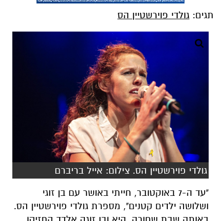
תגים:
גולדי פוירשטיין הס
גולדי פוירשטיין הס. צילום: אייל בריברם
"עד ה-7 באוקטובר, חייתי באושר עם בן זוגי
ושלושה ילדים קטנים", מספרת גולדי פוירשטיין הס.
באותה שבת שחורה, היא ובן זוגה אלדד החזיקו