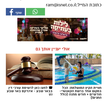
כתובת המייל:
ram@isnet.co.il
אולי יעניין אותך גם
חוויית הקיץ המושלמת: הכל
☎ לחצו כאן לרשימת עורכי דין
במקום אחד ברשת הקאנטרי-
בבאר שבע - אינדקס באר שבע
חודשיים + חודש מתנה (כולל
נט
החגים!)