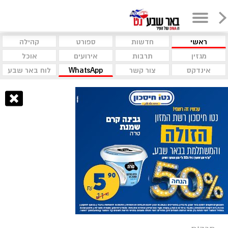
ראשי
חדשות
ספורט
קהילה
מגזין
תרבות
אירועים
אוכל
אינדקס
צור קשר
WhatsApp
לוח באר שבע