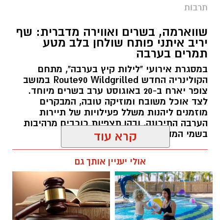
תרבות
שווארמה, בשרים ואווירה מדברית: שף
יריב איתני פותח שולחן בלב מטע
תמרים בערבה
במסגרת אירועי "לילות קיץ בערבה", מתחם
הקולינריה החדש Route90 Wildgrilled במושב
צופר יארח ב-20 באוגוסט ערב בשרים מיוחד.
לצד אוכל משובח ומוזיקה טובה, המבקרים
מוזמנים ליהנות משלל פעילויות של תיירות
הערבה התיכונה, ובהן תצפיות כוכבים מרהיבות
בשמי המדבר.
קרא עוד
רותם שרון / 11:30 05.08.26
אולי יעניין אותך גם