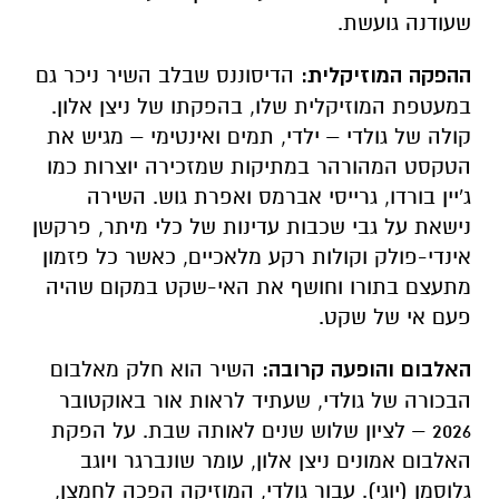
שעודנה גועשת.
ההפקה המוזיקלית:
הדיסוננס שבלב השיר ניכר גם
במעטפת המוזיקלית שלו, בהפקתו של ניצן אלון.
קולה של גולדי – ילדי, תמים ואינטימי – מגיש את
הטקסט המהורהר במתיקות שמזכירה יוצרות כמו
ג'יין בורדו, גרייסי אברמס ואפרת גוש. השירה
נישאת על גבי שכבות עדינות של כלי מיתר, פרקשן
אינדי-פולק וקולות רקע מלאכיים, כאשר כל פזמון
מתעצם בתורו וחושף את האי-שקט במקום שהיה
פעם אי של שקט.
האלבום והופעה קרובה:
השיר הוא חלק מאלבום
הבכורה של גולדי, שעתיד לראות אור באוקטובר
2026 – לציון שלוש שנים לאותה שבת. על הפקת
האלבום אמונים ניצן אלון, עומר שונברגר ויוגב
גלוסמן (יוגי). עבור גולדי, המוזיקה הפכה לחמצן,