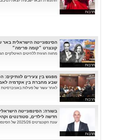
התזמורת הבאר-שבעית יוצאת לסיבוב ה
תרבות
הסינפונייטה הישראלית באר ש
קונצרט ״קומה פרימה״
מחווה חגיגית ללהיטים האיטלקיים הגדו
תרבות
מפגש בין צעירים לוותיקים: ה
שבע מחברת בין אקדמיה לאמ
לאחר עשור של פעילות באוניברסיטת בן-
תרבות
בשורה: הסינפונייטה הישראלי
חדשה לילדים, סטודנטים וקהל
עונת הקונצרטים 2025/26 של הסינפונייטה הישראלית באר שבע נפת...
תרבות