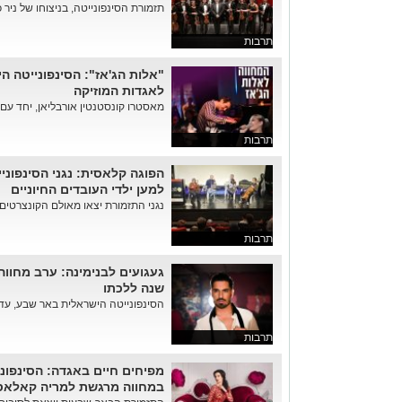
תזמורת הסינפונייטה, בניצוחו של ניר כ
תרבות
"אלות הג'אז": הסינפונייטה 
לאגדות המוזיקה
מאסטרו קונסטנטין אורבליאן, יחד עם ט
תרבות
הפוגה קלאסית: נגני הסינפוני
למען ילדי העובדים החיוניים
נגני התזמורת יצאו מאולם הקונצרטים 
תרבות
שנה ללכתו
הסינפונייטה הישראלית באר שבע, עדי כ
תרבות
מפיחים חיים באגדה: הסינפונ
במחווה מרגשת למריה קאלאס