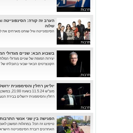
תרבות
הערב זה קורה: הסינפונייטה 
שלוה
הסינפונייטה וגיל שוחט מארחים את להקת שלוה.
תרבות
בשבוע הבא: שניים מגדולי המ
יצירות המופת של שניים מגדולי המלחי
הקונצרטים הבאר-שבעי בהובלתו של ה
תרבות
יוליאן רחלין והסימפונית ירוש
מוצ"ש 11.5.24
רחלין והסימפונית ירושלים בבירת הנגב
תרבות
הפגישה בין שני אנשי התרבות 
טיימינג זה הכל: במרגלות המשכן לאומ
האחרונים דוברת הסינפונייטה הישראלי