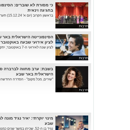
כי מסורת לא שוברים: הסינפו
בחגיגה וינאית
בראשון הקרוב (יום א' 15.12.24) תערוך הסינפונייטה הישראלית באר שבע...
תרבות
הסינפונייטה הישראלית באר ש
לציון אירועי שבעה באוקטובר
לציון שנה לאירועי ה-7 באוקטובר, יתקיים "פרויקט התקווה" - פרויקט יצירו...
תרבות
בשבת: ערב מחווה לברברה סטר
הישראלית באר שבע
"שירים, מכל מקום" - הסדרה החדשה ו
תרבות
מינוי יוקרתי: יאיר נגיד מונה 
שבע
נגיד בן ה-52, שכיהן במשך שנים כמנכ"ל המשכן לאומנויות הבמה - מ...