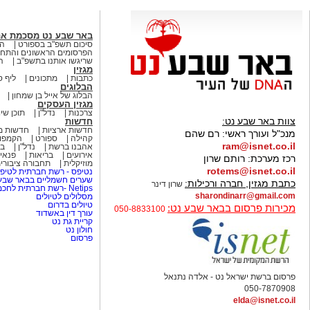
באר שבע נט מסכמת א
סיכום תשפ"ב בספורט
הא
הפרסומים הראשונים והתחק
שריגשו אותנו בתשפ"ב
ה
מגזין
כתבות
מתכונים
ליף ס
הבלוגים
הבלוג של אייל בן שמחון
מגזין העסקים
צרכנות
נדל"ן
תוכן שיו
צוות באר שבע נט:
חדשות
חדשות ארציות
חדשות מ
מנכ"ל ועורך ראשי:
רם שהם
קהילה
ספורט
הקמפו
ram@isnet.co.il
אהבנו ברשת
נדל"ן
בא
אירועים
בריאות
פנאי 
רכז מערכת:
רותם שרון
מוזיקלית
תחבורה ציבורי
rotems@isnet.co.il
נטיפס - רשת חברתית לטיפי
שערים חשמליים בבאר שב
כתבת מגזין, חברה ורכילות:
שרון דינר
Netips -רשת חברתית לחכמת ההמונים
sharondinarr@gmail.com
מסלולים לטיולים
טיולים בדרום
מכירות פרסום בבאר שבע נט:
050-8833100
עורך דין באשדוד
קריית גת נט
חולון נט
פרסום
פרסום ברשת ישראל נט - אלדה נתנאל
050-7870908
elda@isnet.co.il