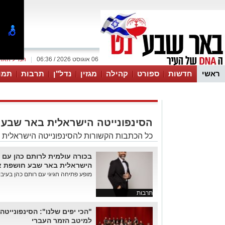
06 אוגוסט 2026 / 06:36
|
המייל האד
ראשי
חדשות
ספורט
קהילה
מגזין
נדל"ן
תרבות
תמו
עסקים
טיפים והמלצות
הסינפונייטה הישראלית באר שבע
כל הכתבות הקשורות להסינפונייטה הישראלית
בכורה עולמית לרותם כהן עם ת
הישראלית באר שבע חושפת את 
מופע פתיחה חגיגי עם רותם כהן בעיבוד
תרבות
"הכי יפים שלנו": הסינפוניי
למיטב הזמר העברי