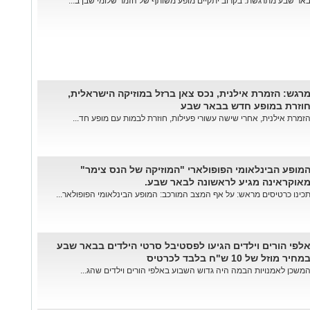
אר שבע מתרגשת: בקרוב יתקיים מופע משותף של הזמר שלומי שבן ב...
רגש: הזמרת אילנית, נכס צאן ברזל במוזיקה הישראלית,
וזרת במופע חדש בבאר שבע
זמרת אילנית, אחרי שישה עשורי פעילות, חוזרת לבמות עם מופע חד...
מופע הבינלאומי הפופולארי "המוזיקה של הנס צימר"
אוקראינה מגיע לראשונה לבאר שבע.
כינו כרטיסים מראש: על אף המצב המורכב: המופע הבינלאומי הפופולאר...
לפי הורים וילדים הגיעו לפסטיבל סרטי הילדים בבאר שבע
מחיר מוזל של 10 ש"ח בלבד לכרטיס
משכן לאמנויות הבמה היה גדוש השבוע באלפי הורים וילדים שהג...