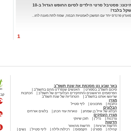
היכונו: פסטיבל סרטי הילדים לסיום החופש הגדול ב-10
קל בלבד!
ועדון פרנדס יחד עם המשכן לאמנויות הבמה, שמח לתת מענה להו...
1
באר שבע נט מסכמת את שנת תשפ"ב
סיכום תשפ"ב בספורט
האנשים שנפרדנו מהם בתשפ"ב
הפרסומים הראשונים והתחקירים הבלעדיים של תשפ"ב
הכתבות
קבו
שריגשו אותנו בתשפ"ב
הטרגדיות של שנת תשפ"ב
מגזין
כתבות
מתכונים
ליף סטייל
הבלוגים
הבלוג של אייל בן שמחון
טארות עוזי הכהן
בלוגים אורחים
מגזין העסקים
צרכנות
נדל"ן
תוכן שיווקי
חדשות
חדשות ארציות
חדשות מהאזור
קהילה
ספורט
הקמפוס
רכילות ולילה
לייף סטייל
נשים