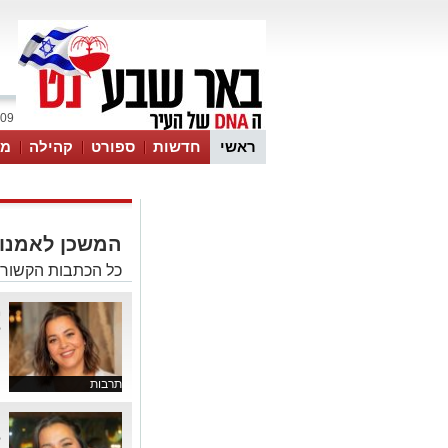
09 אוגוסט 2026 / 13:29
ראשי
חדשות
ספורט
קהילה
מג
עסקים
טיפים והמלצות
המשכן לאמנו
כל הכתבות הקשורו
מ
ל
ה
תרבות
ע
ל