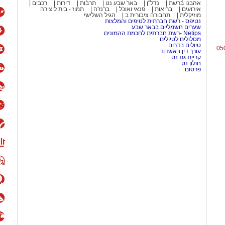
אהבנו ברשת
נדל"ן
באר שבע נט
תרבות
דירות
רכבים
אירועים
בריאות
פנאי ואוכל
ברנז'ה
תמוז - בית ליצירה
מוזיקלית
תחבורה ציבורית ב
הגיל השלישי
נטיפס - רשת חברתית לטיפים והמלצות
שערים חשמליים בבאר שבע
Netips -רשת חברתית לחכמת ההמונים
מסלולים לטיולים
טיולים בדרום
05
עורך דין באשדוד
קריית גת נט
חולון נט
פרסום