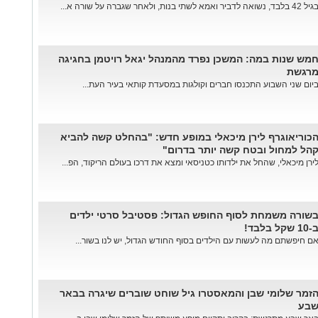
ל 42 בלבד, נשואה לדביר ואמא לשתי בנות, ולאחר שגברה על שורה א...
מש שנות במה: המשכן נפרד מהמנהל יגאל רויטמן בחגיגה
רגשת
יום שני השבוע התכנסו חברים וקולגות במסעדת קותאי בעיר העת...
כוריאוגרף לירן מיכאלי במופע חדש: "בהחלט קשה להביא
הל למחול ובטח קשה יותר בדרום"
ירן מיכאלי, שהחל את ילדותו כטניסאי ומצא את דרכו בעולם הריקוד, הפ...
שורה משמחת לסוף החופש הגדול: פסטיבל סרטי ילדים
-10 שקל בלבד!
ם חיפשתם מה לעשות עם הילדים בסוף החודש הגדול, יש לנו בשור...
זמר שלומי שבן והמאסטרו גיל שוחט שוברים שיגרה בבאר
בע