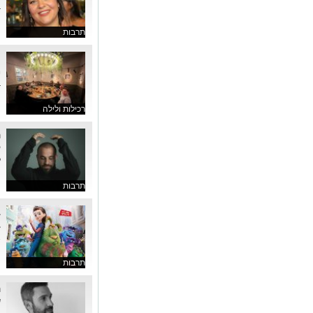
בגי
תרבות
ח
מ
ב
רכילות ולילה
ה
ק
ל
תרבות
ב
ב
א
תרבות
ה
ש