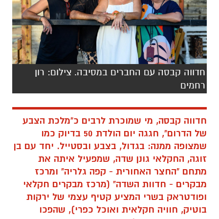
חדווה קבסה עם החברים במסיבה. צילום: רון
רחמים
חדווה קבסה, מי שמוכרת לרבים כ"מלכת הצבע
של הדרום", חגגה יום הולדת 50 בדיוק כמו
שמצופה ממנה: בגדול, בצבע ובסטייל. יחד עם בן
זוגה, החקלאי גונן שדה, שמפעיל איתה את
מתחם "החצר האחורית - קפה גלריה" ומרכז
מבקרים - חדוות השדה" (מרכז מבקרים חקלאי
ופודטראק בשרי המציע קטיף עצמי של ירקות
בוטיק, חוויה חקלאית ואוכל כפרי), שהפכו
בשנים האחרונות למקומות המדוברים והמבוקשים
באזור - הפיקה חגיגה שלא השאירה אף אורח
אדיש.