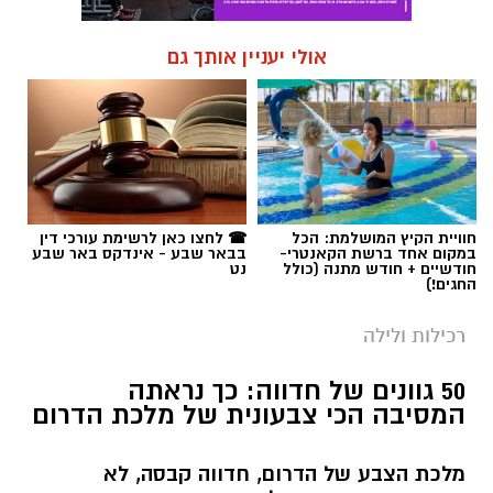
חוויית הקיץ המושלמת: הכל
☎ לחצו כאן לרשימת עורכי דין
במקום אחד ברשת הקאנטרי-
בבאר שבע - אינדקס באר שבע
חודשיים + חודש מתנה (כולל
נט
החגים!)
רכילות ולילה
50 גוונים של חדווה: כך נראתה
המסיבה הכי צבעונית של מלכת הדרום
מלכת הצבע של הדרום, חדווה קבסה, לא
הסתפקה בעוד יום הולדת, והפכה את החגיגה
לפסטיבל של שמחה, אוכל, מוזיקה ואנשים
שאוהבים לחגוג את החיים.