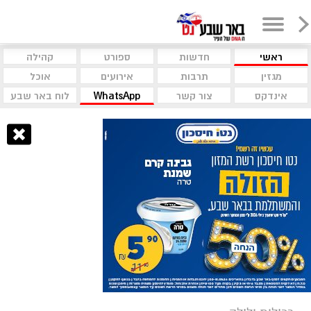
ראשי
חדשות
ספורט
קהילה
מגזין
תרבות
אירועים
אוכל
אינדקס
צור קשר
WhatsApp
לוח באר שבע