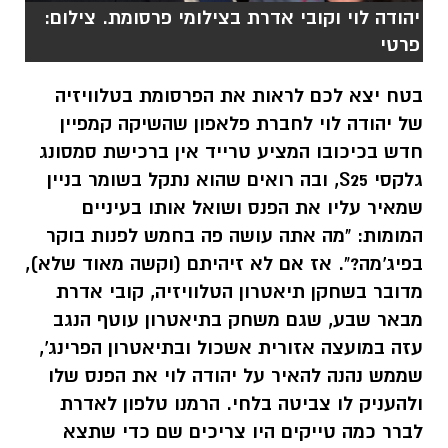
של יהודה לוי לחברת פלאפון שהשיקה קמפיין
חדש בכיכובו המציע טרייד אין ברכישת סמסונג
גלקסי S25, ובה רואים שהוא נתקל בשומר בניין
שמאיר עליו את הפנס ושואל אותו בעיניים
המומות: "מה אתה עושה פה בחמש לפנות בוקר
בפיג'מה?". אז אם לא זיהיתם (וקשה מאוד שלא),
מדובר בשחקן תיאטרון הטלוויזיה, קובי אדרת
מבאר שבע, שגם משחק בתיאטרון עוטף הנגב
עזה במועצה אזורית אשכול ובתיאטרון הפרינג',
שממש נהנה להאיר על יהודה לוי את הפנס שלו
ולהעניק לו צביטה בלחי. הרמנו טלפון לאדרת
לברר כמה טייקים היו צריכים שם כדי שתצא
צביטה ראויה לאושיה.
נו אדרת, ספר לי על יהודה בפיג'מה