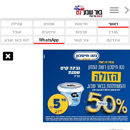
ראשי
חדשות
ספורט
קהילה
מגזין
תרבות
אירועים
אוכל
אינדקס
צור קשר
WhatsApp
לוח באר שבע