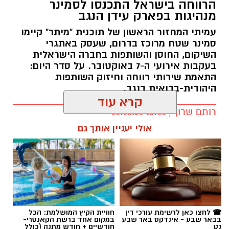
הרווחה בישראל התכנסו לסמינר
מנהיגות בפארק עידן הנגב
עמיתי המחזור הראשון של תוכנית "מיתר" קיימו
סמינר שטח מרוכז בדרום, שעסק באתגרי
השיקום, החוסן והשותפות בחברה הישראלית
בעקבות אירועי ה-7 באוקטובר. על סדר היום:
התאמת שירותי רווחה וחיזוק השותפות
היהודית-בדואית בנגב.
קרא עוד
רותם שרון / 13:00 05.08.26
אולי יעניין אותך גם
תגים:
עידן הנגב
☎ לחצו כאן לרשימת עורכי דין
חוויית הקיץ המושלמת: הכל
בבאר שבע - אינדקס באר שבע
במקום אחד ברשת הקאנטרי-
נט
חודשיים + חודש מתנה (כולל