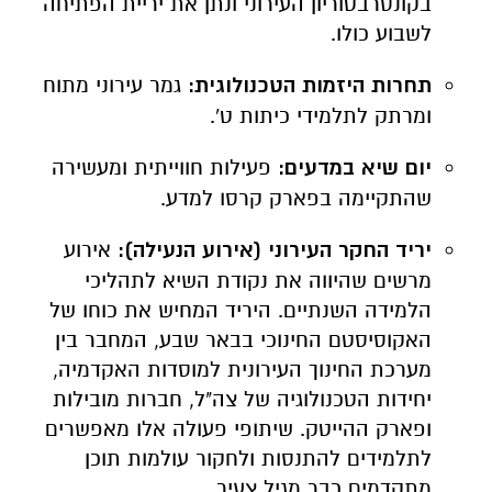
בקונסרבטוריון העירוני ונתן את יריית הפתיחה
לשבוע כולו.
תחרות היזמות הטכנולוגית:
גמר עירוני מתוח
ומרתק לתלמידי כיתות ט'.
יום שיא במדעים:
פעילות חווייתית ומעשירה
שהתקיימה בפארק קרסו למדע.
יריד החקר העירוני (אירוע הנעילה):
אירוע
מרשים שהיווה את נקודת השיא לתהליכי
הלמידה השנתיים. היריד המחיש את כוחו של
האקוסיסטם החינוכי בבאר שבע, המחבר בין
מערכת החינוך העירונית למוסדות האקדמיה,
יחידות הטכנולוגיה של צה"ל, חברות מובילות
ופארק ההייטק. שיתופי פעולה אלו מאפשרים
לתלמידים להתנסות ולחקור עולמות תוכן
מתקדמים כבר מגיל צעיר.