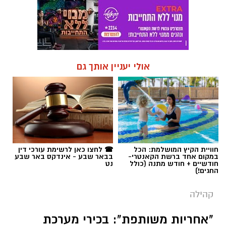
אולי יעניין אותך גם
חוויית הקיץ המושלמת: הכל
☎ לחצו כאן לרשימת עורכי דין
במקום אחד ברשת הקאנטרי-
בבאר שבע - אינדקס באר שבע
חודשיים + חודש מתנה (כולל
נט
החגים!)
קהילה
"אחריות משותפת": בכירי מערכת