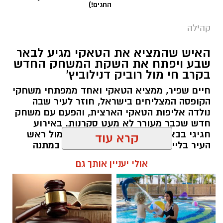
החגים!)
קהילה
האיש שהמציא את הטאקי מגיע לבאר
שבע ויפתח את השקת המשחק החדש
בקרב חי מול רוביק דנילוביץ'
חיים שפיר, ממציא הטאקי ואחד ממפתחי משחקי
הקופסה המצליחים בישראל, חוזר לעיר שבה
נולדה אליפות הטאקי הארצית, והפעם עם משחק
חדש שכבר מעורר לא מעט סקרנות. באירוע
חגיגי בבאר שבע, שבו ישחק שפיר למול ראש
העיר בלייב, יחולקו גם מאות עותקים במתנה
קרדיט: צילום פרטי
למשתתפים.
קרא עוד
בכירי שדה הרווחה בישראל התכנסו השבוע
שרון דינר / 13:59 04.08.26
בפארק לתעשייה ישראלית חכמה "עידן הנגב",
אולי יעניין אותך גם
לסמינר שטח מרוכז תחת הכותרת "אחריות
משותפת". הסמינר התקיים במסגרת תוכנית "מיתר"
– תוכנית המנהיגות הלאומית המשותפת למשרד