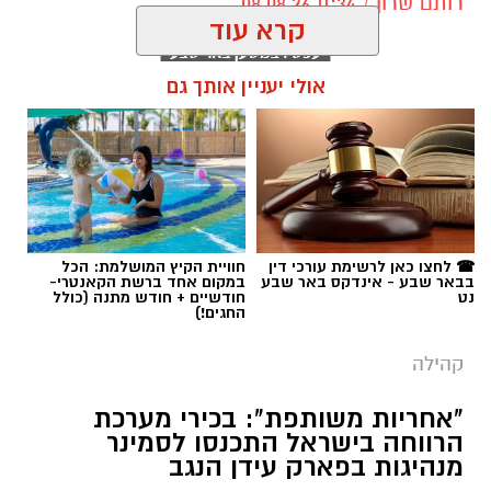
רותם שרון / 11:34 08.08.26
קרא עוד
אולי יעניין אותך גם
תגים:
אופקים
☎ לחצו כאן לרשימת עורכי דין
חוויית הקיץ המושלמת: הכל
בבאר שבע - אינדקס באר שבע
במקום אחד ברשת הקאנטרי-
נט
חודשיים + חודש מתנה (כולל
החגים!)
קהילה
"אחריות משותפת": בכירי מערכת
הרווחה בישראל התכנסו לסמינר
מנהיגות בפארק עידן הנגב