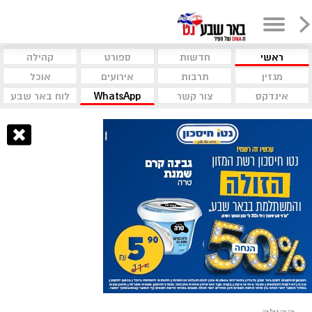
ראשי
חדשות
ספורט
קהילה
מגזין
תרבות
אירועים
אוכל
אינדקס
צור קשר
WhatsApp
לוח באר שבע