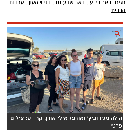
תגים:
באר שבע
,
באר שבע נט
,
בני שמעון
,
ערבות
הדדית
הילה מגידוביץ' ואורפז אילי אורן. קרדיט: צילום
פרטי