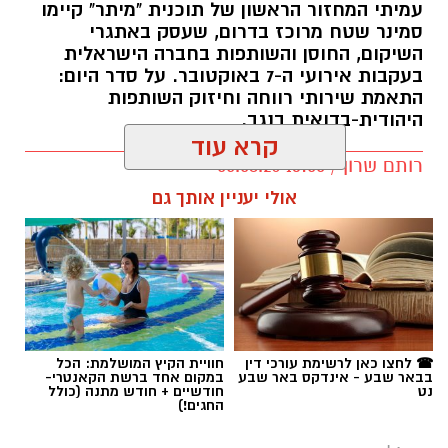
עמיתי המחזור הראשון של תוכנית "מיתר" קיימו
סמינר שטח מרוכז בדרום, שעסק באתגרי
השיקום, החוסן והשותפות בחברה הישראלית
בעקבות אירועי ה-7 באוקטובר. על סדר היום:
ענבל אוטמזגין, יקיר אמיר ואודליה סויסה. קרדיט:
התאמת שירותי רווחה וחיזוק השותפות
צילום פרטי
היהודית-בדואית בנגב.
קרא עוד
ענבל אוטמזגין מונתה למנהלת בית הספר "אביר
רותם שרון / 13:00 05.08.26
יעקב". אוטמזגין, תושבת אופקים ובעלת 26 שנות
אולי יעניין אותך גם
ניסיון במערכת החינוך, סוגרת מעגל וחוזרת לנהל
את בית הספר שבו למדה בילדותה. את דרכה
החינוכית היא מבקשת להוביל מתוך תפיסה
המשלבת זהות, מצוינות וחיבור לקהילה, לצד קשר
אישי והעצמה של כל תלמיד ותלמידה.
תגים:
עידן הנגב
יקיר אמיר יעמוד בראש בית הספר החדש לחינוך
☎ לחצו כאן לרשימת עורכי דין
חוויית הקיץ המושלמת: הכל
בבאר שבע - אינדקס באר שבע
במקום אחד ברשת הקאנטרי-
מיוחד "אופק", שייפתח השנה לראשונה בעיר
נט
חודשיים + חודש מתנה (כולל
החגים!)
ומהווה בשורה משמעותית למשפחות רבות
באופקים. אמיר מגיע עם תשע שנות ניסיון בחינוך