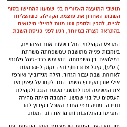
תושבי המועצה האזורית בני שמעון המחישו בסוף
השבוע האחרון את עוצמת הקהילה, כשהצליחו
לגייס, להכין ולספק 100 מנות לחיילי מילואים
בהתראה קצרה במיוחד, רגע לפני כניסת השבת.
המבצע הקהילתי החל בשעות אחר הצהריים,
בעקבות פנייה מתושבת שמשפחתה משרתת
במילואים. בן משפחתה, המשמש כרב-סמל פלוגתי
(רס"פ), קיבל צו 8 דחוף והיה זקוק ל-80 מנות
לארוחת שבת עבור הגדוד. הילה מגידוביץ' ואורפז
אילי אורן מקיבוץ משמר הנגב לקחו על עצמן מיד
את המשימה ופנו לתושבי משמר הנגב ולקהילת
העסקים של בני שמעון. התגובה הייתה מהירה
ונדיבה: סוניה ורפי מחדר האוכל בקיבוץ להב
התגייסו בהתלהבות ותרמו את רוב המנות.
תוך זמן קצר, המנות היו מוכנות, וצמד היוזמות, יחד