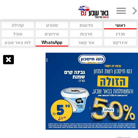
ראשי
חדשות
ספורט
קהילה
מגזין
תרבות
אירועים
אוכל
אינדקס
צור קשר
WhatsApp
לוח באר שבע