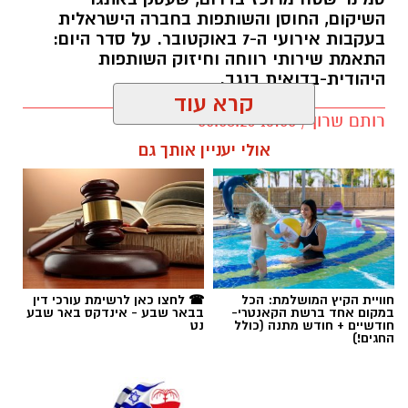
השיקום, החוסן והשותפות בחברה הישראלית
בעקבות אירועי ה-7 באוקטובר. על סדר היום:
התאמת שירותי רווחה וחיזוק השותפות
היהודית-בדואית בנגב.
קרא עוד
רותם שרון / 13:00 05.08.26
אולי יעניין אותך גם
תגים:
עידן הנגב
חוויית הקיץ המושלמת: הכל
☎ לחצו כאן לרשימת עורכי דין
במקום אחד ברשת הקאנטרי-
בבאר שבע - אינדקס באר שבע
חודשיים + חודש מתנה (כולל
נט
החגים!)