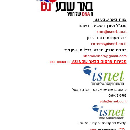
צוות באר שבע נט:
מנכ"ל ועורך ראשי:
רם שהם
ram@isnet.co.il
רכז מערכת:
רותם שרון
rotems@isnet.co.il
כתבת מגזין, חברה ורכילות:
שרון דינר
sharondinarr@gmail.com
קרדיט: צילום פרטי
מכירות פרסום בבאר שבע נט:
050-8833100
בכירי שדה הרווחה בישראל התכנסו השבוע
בפארק לתעשייה ישראלית חכמה "עידן הנגב",
לסמינר שטח מרוכז תחת הכותרת "אחריות
פרסום ברשת ישראל נט - אלדה נתנאל
050-7870908
משותפת". הסמינר התקיים במסגרת תוכנית "מיתר"
elda@isnet.co.il
– תוכנית המנהיגות הלאומית המשותפת למשרד
הרווחה והביטחון החברתי, המוסד לביטוח לאומי,
ארגון "מעוז" ואגף עתודות לישראל במשרד ראש
קבוצת התקשורת ומקומוני הרשת:
הממשלה.