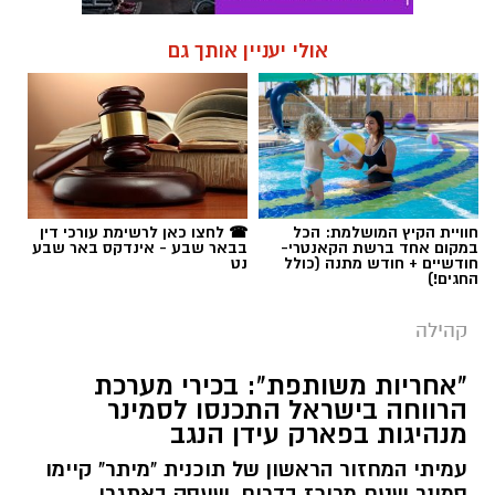
אולי יעניין אותך גם
חוויית הקיץ המושלמת: הכל
☎ לחצו כאן לרשימת עורכי דין
במקום אחד ברשת הקאנטרי-
בבאר שבע - אינדקס באר שבע
חודשיים + חודש מתנה (כולל
נט
החגים!)
קהילה
"אחריות משותפת": בכירי מערכת
הרווחה בישראל התכנסו לסמינר
מנהיגות בפארק עידן הנגב
עמיתי המחזור הראשון של תוכנית "מיתר" קיימו
סמינר שטח מרוכז בדרום, שעסק באתגרי