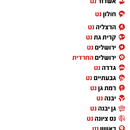
תוכנית "מיתר" הוקמה במטרה לטפח רשת מנהיגות
רב־מגזרית, הכוללת נציגים מהמגזר הציבורי,
החברתי והעסקי. רשת זו נועדה להוביל שיתופי
פעולה, חדשנות ופתרונות לאתגרים החברתיים
שהחריפו משמעותית מאז ה-7 באוקטובר, ובהם
העלייה החדה בביקוש לשירותי רווחה, שחיקת
הצוותים המטפלים והצורך המיידי במענים מותאמים
למציאות המשתנה בשטח.
במהלך הסמינר התמקדו המשתתפים בסוגיות
הליבה של המרחב הדרומי והחברה הישראלית
כולה. בין היתר, נדונו פיתוח כלים מעשיים
להתאמת שירותי הרווחה לאוכלוסיות מגוונות, חיזוק
השותפות בין החברה היהודית לבדואית, וכן ניתוח
השינויים הקהילתיים שחלו בנגב המערבי בעקבות
המלחמה. המטרה המרכזית הייתה הגדרת תפקידה