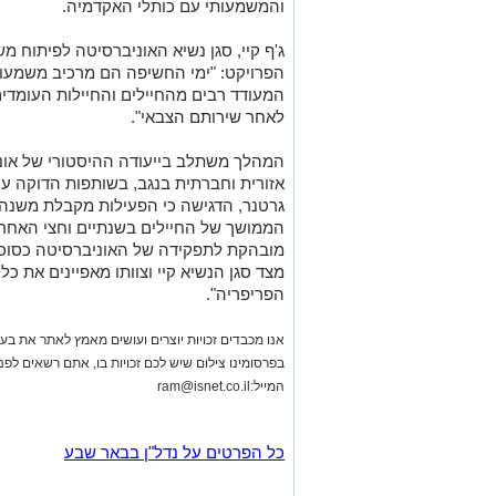
והמשמעותי עם כותלי האקדמיה.
ג'ף קיי, סגן נשיא האוניברסיטה לפיתוח מ
הפרויקט: "ימי החשיפה הם מרכיב משמעות
המעודד רבים מהחיילים והחיילות העומדי
לאחר שירותם הצבאי".
המהלך משתלב בייעודה ההיסטורי של אוני
אזורית וחברתית בנגב, בשותפות הדוקה עם 
גרטנר, הדגישה כי הפעילות מקבלת משנה ת
הממושך של החיילים בשנתיים וחצי האחרונו
מובהקת לתפקידה של האוניברסיטה כסוכנת
מצד סגן הנשיא קיי וצוותו מאפיינים את כל
הפריפריה".
אנו מכבדים זכויות יוצרים ועושים מאמץ לאתר את בעלי
בפרסומינו צילום שיש לכם זכויות בו, אתם רשאים לפ
המייל:
ram@isnet.co.il
כל הפרטים על נדל"ן בבאר שבע