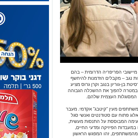
 מיישובי הפריפריה הדרומית – בהם
דות נגב – מקבלים הזדמנות להיחשף
טת בן-גוריון בנגב וקרן גרוס מציע
, במטרה להפוך את ההשכלה הגבוהה
 המסוגלות העצמית שלהם.
שתתפים מעין "קיטבג" אקדמי. מעבר
לוג פתוח עם סטודנטים ואנשי סגל
טעימה המבוססת על התנסות מעשית,
 במעבדות הפיזיקה ומדעי החיים,
זמות 360. עבור רבים מהמשתתפים, זהו המפגש הראשון