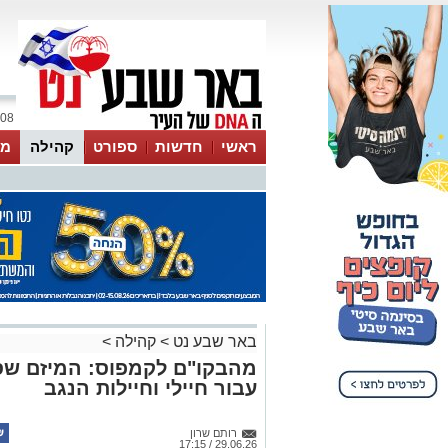
08 אוגוסט 2026 / 11:08
ראשי
חדשות
ספורט
קהילה
מג
עסקים
טיפים והמלצות
באר שבע נט
>
קהילה
>
מהבקו"ם לקמפוס: המיזם שס
עבור חיילי וחיילות הנגב
רותם שרון
29.06.26 / 17:15