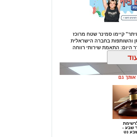
יתר" קיימו סמינר שטח מרוכז
ן והשותפות בחברה הישראלית
טובר. על סדר היום: התאמת שירותי רווחה
.
וד
ן אותך גם
רשימת
ר שבע -
בע נט