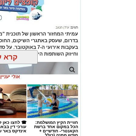
תגים:
עידן הנגב
עמיתי המחזור הראשון של תוכנית "מ
בדרום, שעסק באתגרי השיקום, החוס
בעקבות אירועי ה-7 באוק
וחיזוק השותפות היהודית-בדואית בנגב
קרא ע
אולי יעניי
חוויית הקיץ המושלמת:
☎ לחצו כאן ל
הכל במקום אחד ברשת
עורכי דין בבא
הקאנטרי- חודשיים +
אינדקס באר ש
חודש מתנה (כולל