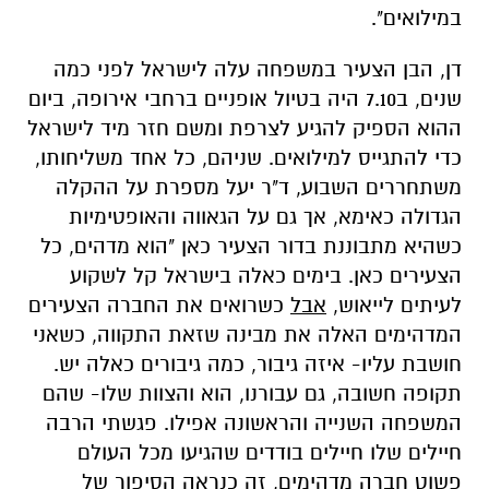
במילואים".
דן, הבן הצעיר במשפחה עלה לישראל לפני כמה
שנים, ב7.10 היה בטיול אופניים ברחבי אירופה, ביום
ההוא הספיק להגיע לצרפת ומשם חזר מיד לישראל
כדי להתגייס למילואים. שניהם, כל אחד משליחותו,
משתחררים השבוע, ד"ר יעל מספרת על ההקלה
הגדולה כאימא, אך גם על הגאווה והאופטימיות
כשהיא מתבוננת בדור הצעיר כאן "הוא מדהים, כל
הצעירים כאן. בימים כאלה בישראל קל לשקוע
לעיתים לייאוש,
אבל
כשרואים את החברה הצעירים
המדהימים האלה את מבינה שזאת התקווה, כשאני
חושבת עליו- איזה גיבור, כמה גיבורים כאלה יש.
תקופה חשובה, גם עבורנו, הוא והצוות שלו- שהם
המשפחה השנייה והראשונה אפילו. פגשתי הרבה
חיילים שלו חיילים בודדים שהגיעו מכל העולם
פשוט חברה מדהימים, זה כנראה הסיפור של