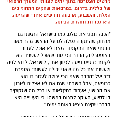
קרטיס
הצטרפה בתוך ימים לצוותי המערך הרפואי
של כללית בדרום, במרפאות שהקים המחוז בים
המלח. והשבוע, ארבעה חודשים אחרי שהגיעה,
היא נפרדת וחוזרת הביתה.
"ה7.10 תפס את כולנו. כמו בישראל הרגשנו גם
מרחוק שהתקרה נפלה לנו על הראש. מהר מאוד
הבנתי שאת התקופה הזאת לא אוכל לעבור
באוסטרליה, הדבר הכי טוב שאוכל לעשות הוא
לקנות כרטיס טיסה לכיוון אחד, לישראל. לבוא לפה
ולעשות את כל מה שאני יכולה לעשות"
מספרת
ד"ר יעל
"הדבר שאני הכי יכולה לעזור בו הוא
כרופאה, אבל חשבתי שגם אם לא אצליח לארגן
את הרישוי, אעבוד בחקלאות או בכל מה שזקוקים
בו לסיוע, העיקר לתרום במשהו. כי העשייה היא
הדבר שקצת ריפא באותם ימים."
עוד לפני שנחתה בישראל כבר חיכו הטפסים