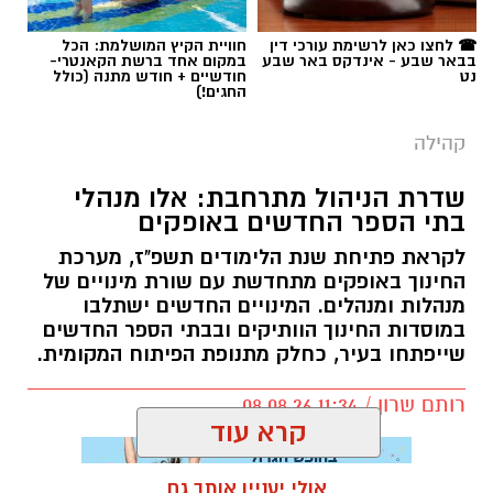
☎ לחצו כאן לרשימת עורכי דין
חוויית הקיץ המושלמת: הכל
בבאר שבע - אינדקס באר שבע
במקום אחד ברשת הקאנטרי-
נט
חודשיים + חודש מתנה (כולל
החגים!)
קהילה
שדרת הניהול מתרחבת: אלו מנהלי
בתי הספר החדשים באופקים
לקראת פתיחת שנת הלימודים תשפ"ז, מערכת
החינוך באופקים מתחדשת עם שורת מינויים של
מנהלות ומנהלים. המינויים החדשים ישתלבו
במוסדות החינוך הוותיקים ובבתי הספר החדשים
שייפתחו בעיר, כחלק מתנופת הפיתוח המקומית.
רותם שרון / 11:34 08.08.26
קרא עוד
אולי יעניין אותך גם