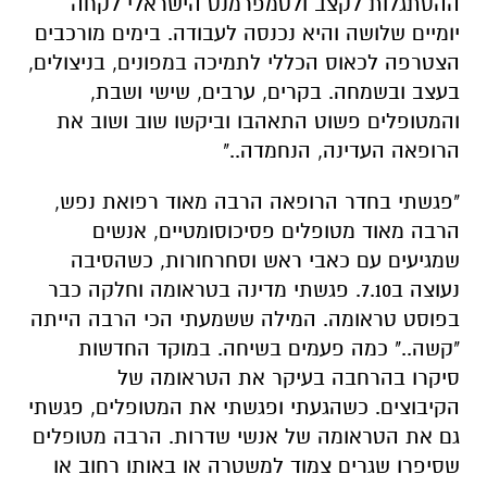
ההסתגלות לקצב ולטמפרמנט הישראלי לקחה
יומיים שלושה והיא נכנסה לעבודה. בימים מורכבים
הצטרפה לכאוס הכללי לתמיכה במפונים, בניצולים,
בעצב ובשמחה. בקרים, ערבים, שישי ושבת,
והמטופלים פשוט התאהבו וביקשו שוב ושוב את
הרופאה העדינה, הנחמדה.."
"פגשתי בחדר הרופאה הרבה מאוד רפואת נפש,
הרבה מאוד מטופלים פסיכוסומטיים, אנשים
שמגיעים עם כאבי ראש וסחרחורות, כשהסיבה
נעוצה ב7.10. פגשתי מדינה בטראומה וחלקה כבר
בפוסט טראומה. המילה ששמעתי הכי הרבה הייתה
"קשה.." כמה פעמים בשיחה. במוקד החדשות
סיקרו בהרחבה בעיקר את הטראומה של
הקיבוצים. כשהגעתי ופגשתי את המטופלים, פגשתי
גם את הטראומה של אנשי שדרות. הרבה מטופלים
שסיפרו שגרים צמוד למשטרה או באותו רחוב או