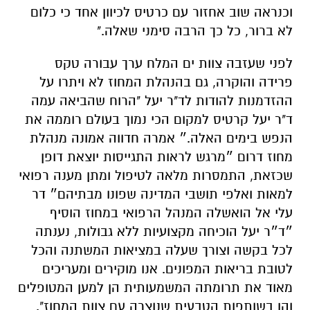
וכנראה שוב אחזור עם כרטיס לכיוון אחד כי כלום
לא ברור, כל כך הרבה סימני שאלה."
לפני שעזבה צוות ים המלח ערך עבורה טקס
פרידה והוקרה, גם בהנהלת המחוז לא ויתרו על
ההזדמנות להודות לד"ר יעל "הרוח שהביאה עמה
ד"ר יעל קרטיס למקום הכי נמוך בעולם רוממה את
הנפש בימים האלה.״ אמרה חדווה אמונה מנהלת
מחוז דרום ״מרגש לראות התגייסות יוצאת דופן
שכזאת, התמסרות מלאה לטיפול ומתן מענה רפואי
למאות ואלפי תושבי המדינה שפונו מבתיהם״ דר
עלי אל הואשלה המנהל הרפואי במחוז הוסיף
״ד״ר יעל הוכיחה מקצועיות ללא גבולות, נענתה
לכל בקשה וצורך שעלה במציאות המשתנה והכל
לטובת בריאות המפונים. אנו מוקירים ומעריכים
מאוד את תרומתה המשמעותית הן למען המטופלים
והן בשותפות הטבעית שנוצרה עם צוות המחוז".