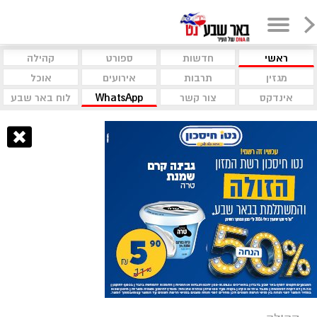
ראשי
חדשות
ספורט
קהילה
מגזין
תרבות
אירועים
אוכל
אינדקס
צור קשר
WhatsApp
לוח באר שבע