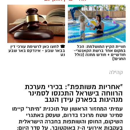
תגים:
אופקים
חוויית הקיץ המושלמת: הכל
☎ לחצו כאן לרשימת עורכי דין
במקום אחד ברשת הקאנטרי-
בבאר שבע - אינדקס באר שבע
חודשיים + חודש מתנה (כולל
נט
החגים!)
קהילה
"אחריות משותפת": בכירי מערכת
הרווחה בישראל התכנסו לסמינר
מנהיגות בפארק עידן הנגב
עמיתי המחזור הראשון של תוכנית "מיתר" קיימו
סמינר שטח מרוכז בדרום, שעסק באתגרי
השיקום, החוסן והשותפות בחברה הישראלית
בעקבות אירועי ה-7 באוקטובר. על סדר היום:
ענבל אוטמזגין, יקיר אמיר ואודליה סויסה. קרדיט: