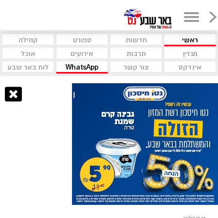
ראשי
חדשות
ספורט
קהילה
מגזין
תרבות
אירועים
אוכל
אינדקס
צור קשר
WhatsApp
לוח באר שבע