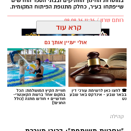
במוסדות החינוך הוותיקים ובבתי הספר החדשים
שייפתחו בעיר, כחלק מתנופת הפיתוח המקומית.
רותם שרון / 11:34 08.08.26
קרא עוד
אולי יעניין אותך גם
תגים:
אופקים
☎ לחצו כאן לרשימת עורכי דין
חוויית הקיץ המושלמת: הכל
בבאר שבע - אינדקס באר שבע
במקום אחד ברשת הקאנטרי-
נט
חודשיים + חודש מתנה (כולל
החגים!)
קהילה