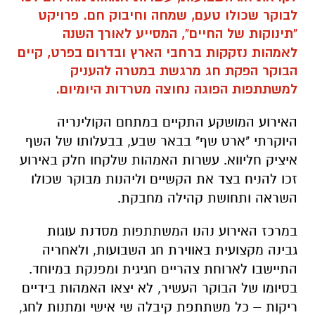
לבוקר שכולו טעם, שמחה וחיבוק חם. פרויקט
"תינוקות של החיים"
, המסייע לאורך השנה
לאמהות נזקקות ברחבי הארץ ובדרום בפרט, קיים
הבוקר הפקת חג מרגשת במטרה להעניק
למשתתפות הפוגה נחוצה מטרדות היומיום.
האירוע המושקע התקיים במתחם הקולינריה
היוקרתי "ארט שף" בבאר שבע, בבעלותו של השף
איציק חליווא. עשרות האמהות שלקחו חלק באירוע
זכו להניח בצד את הקשיים וליהנות מבוקר שכולו
השראה ותחושת קהילה מחבקת.
במרכז האירוע נהנו המשתתפות מסדנת עוגות
גבינה מקצועית באווירת חג השבועות, ולאחריה
התיישבו לארוחת צהריים חגיגית ומפנקת במיוחד.
בסיומו של הבוקר העשיר, לא יצאו האמהות בידיים
ריקות – כל משתתפת קיבלה שי אישי ומתנות לחג,