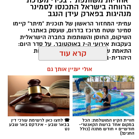
"אחריות משותפת": בכירי מערכת
הרווחה בישראל התכנסו לסמינר
מנהיגות בפארק עידן הנגב
עמיתי המחזור הראשון של תוכנית "מיתר" קיימו
סמינר שטח מרוכז בדרום, שעסק באתגרי
השיקום, החוסן והשותפות בחברה הישראלית
בעקבות אירועי ה-7 באוקטובר. על סדר היום:
ענבל אוטמזגין, יקיר אמיר ואודליה סויסה. קרדיט:
התאמת שירותי רווחה וחיזוק השותפות
קרא עוד
צילום פרטי
היהודית-בדואית בנגב.
ענבל אוטמזגין מונתה למנהלת בית הספר "אביר
אולי יעניין אותך גם
רותם שרון / 13:00 05.08.26
יעקב". אוטמזגין, תושבת אופקים ובעלת 26 שנות
ניסיון במערכת החינוך, סוגרת מעגל וחוזרת לנהל
את בית הספר שבו למדה בילדותה. את דרכה
החינוכית היא מבקשת להוביל מתוך תפיסה
המשלבת זהות, מצוינות וחיבור לקהילה, לצד קשר
אישי והעצמה של כל תלמיד ותלמידה.
תגים:
עידן הנגב
חוויית הקיץ המושלמת: הכל
☎ לחצו כאן לרשימת עורכי דין
במקום אחד ברשת הקאנטרי-
בבאר שבע - אינדקס באר שבע
חודשיים + חודש מתנה (כולל
נט
יקיר אמיר יעמוד בראש בית הספר החדש לחינוך
החגים!)