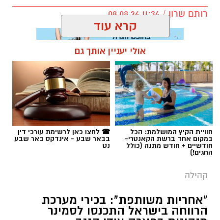
רותם שרון / 11:34 08.08.26
קרא עוד
אולי יעניין אותך גם
תגים:
אופקים
חוויית הקיץ המושלמת: הכל
☎ לחצו כאן לרשימת עורכי דין
במקום אחד ברשת הקאנטרי-
בבאר שבע - אינדקס באר שבע
חודשיים + חודש מתנה (כולל
נט
החגים!)
קהילה
"אחריות משותפת": בכירי מערכת
הרווחה בישראל התכנסו לסמינר