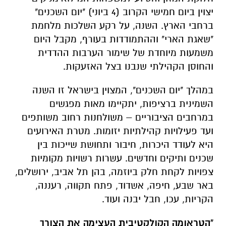
יצוין ביום חמישי הקרוב (4 ביוני) "יום השכנים"
ברחבי הארץ. השנה, על רקע השלכות מלחמת
"שאגת הארי" וההתמודדות בעורף, מקבל היום
משמעות מיוחדת של שימור הערבות ההדדית
והחוסן הקהילתי שנבנו בצל האזעקות.
במהלך "יום השכנים", המצוין בישראל זו השנה
השמינית ברציפות, יתקיימו מאות מפגשים
במרחבים הציבוריים – משולחנות רחוב משותפים
ועד פעילויות קהילתיות יזומות. מטרת האירועים
היא לעודד היכרות, חיבור ותחושת שייכות בין
שכנים ותיקים וחדשים. עשרות רשויות מקומיות
צפויות לקחת חלק ביוזמה, בהן תל אביב, ירושלים,
באר שבע, חיפה, אשדוד, פתח תקווה, רעננה,
הקריות, עכו, חבל יבנה ועוד.
"הטראומה הקולקטיבית העצימה את הצורך