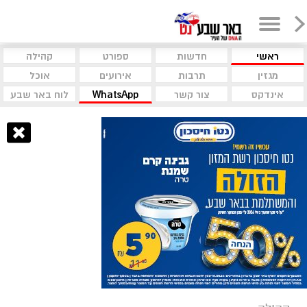
ראשי
חדשות
ספורט
קהילה
מגזין
תרבות
אירועים
אוכל
אינדקס
צור קשר
WhatsApp
לוח באר שבע