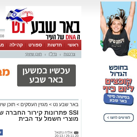
08 אוגוסט 2026 / 08:40
ראשי
חדשות
ספורט
קהילה
מג
צרכנות
נדל"ן
תוכן שיווקי
עסקים
טיפים והמלצות
|
|
באר שבע נט
>
מגזין העסקים
>
תוכן שיוו
SSI פתרונות קירור החברה 
מוצרי חשמל עד הבית
אלדה נתנאל
29.11.20 / 20:13