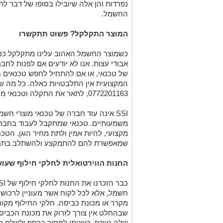
נפרדות והן אלה שיובילו בסופו של דבר לת
החשמל.
המוצר התקלקל? פשוט תתקשרו
כשמוצר החשמל האהוב עלינו מתקלקל ככה 
אבודי עצות. אנו לא יודעים אם לפנות לחב
המקצועית אין התלבטויות כאלה. כל מה ש
0772201163
, לתאר את התקלה וטכנאי מקצ
SSI אינה עוד חברה של טכנאי מוצרי ח
משמעותיים. טכנאי שמתקבל לעבוד בחברה י
מקצועי, להיות אמין ולתת מחיר הוגן. הט
שמאפשרת להם להתמקצע ולהשתלב בתחו
החנות הווירטואלית לחלקי חילוף שעו
חשמל, אלא לכל לקוח אשר מעוניין לרכוש ח
מקרר או מכונת כביסה. חלקי החילוף מקור
שבהחלט אין צורך לזרוק את מכונת הכביס
שלה נשרף, כשניתן לחסוך בכסף ולשלם רק