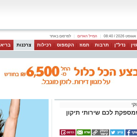
|
המייל האדום
|
לפרסום באתר
זין
נדל"ן
תרבות
תמוז
הקמפוס
רכילות
צרכנות
בריאו
קי
שמספקת לכם שירותי תיקון