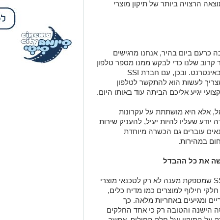
וצאה הרצויה ביותר של תיקון מוצרי
כרעם ביום בהיר, אנחנו מרגישים
ר קרוב שלנו כדי לבקש ממנו מספר טלפון
של טכנאי, או אם להתחיל לחפש טכנאים באינטרנט. ובכן, עם חברת SSI
צריך לעשות הוא להתקשר לטלפון
ועי יגיע אליכם הביתה עוד באותו היום.
שמל, אלא היא מושתתת על עקרונות
ודע שעליו להיות יעיל, להעניק שירות
כנאים עוברים גם הכשרה מיוחדת
ם במהירות.
שה את כל ההבדל
כבר הזכרנו את החנות לחלקי חילוף של SSI שמספקת מענה לא רק לטכנאי מוצרי
לקי חילוף למוצרים כמו מדיח כלים,
יים ומגיעים באחריות מלאה. כך
ה הישנה והטובה רק כי אחד החלקים
 על התיקון ועל חלק החילוף. אפשר