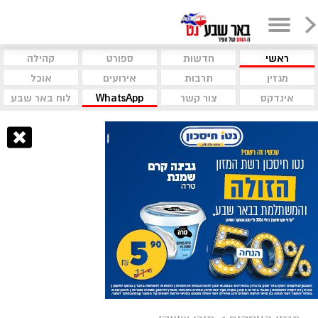
ראשי
חדשות
ספורט
קהילה
מגזין
תרבות
אירועים
אוכל
אינדקס
צור קשר
WhatsApp
לוח באר שבע