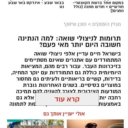
במקום אחד ברשת הקאנטרי-
בבאר שבע - אינדקס באר שבע
חודשיים + חודש מתנה (כולל
נט
החגים!)
מגזין העסקים
>
תוכן שיווקי
תרומות לניצולי שואה: למה הנתינה
חשובה היום יותר מאי פעם?
בישראל חיים עדיין אלפי ניצולי שואה
המתמודדים עם אתגרים שאינם מסתיימים
בזיכרונות העבר. עבור רבים מהם, המציאות
היומיומית כוללת גם התמודדות עם יוקר המחיה,
בדידות, קשיים בריאותיים ולעיתים גם מחסור
במוצרים בסיסיים. בשנים האחרונות גוברת
המודעות הציבורית לצורך להעניק להם תמיכה
רחבה יותר, לא רק באמצעות המדינה אלא גם
קרא עוד
באמצעות החברה האזרחית. כאן נכנסות לתמונה
עמותות הפועלות לאורך כל השנה ומצליחות
אולי יעניין אותך גם
להפוך כל מעשה נתינה לסיוע ממשי.