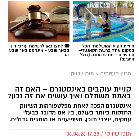
חוויית הקיץ המושלמת: הכל
☎ לחצו כאן לרשימת עורכי דין
במקום אחד ברשת הקאנטרי-
בבאר שבע - אינדקס באר שבע
חודשיים + חודש מתנה (כולל
נט
החגים!)
מגזין העסקים
>
תוכן שיווקי
קניית עוקבים באינסטגרם – האם זה
באמת משתלם ואיך עושים את זה נכון?
אינסטגרם הפכה לאחת מפלטפורמות השיווק
החזקות ביותר בעולם, בין אם מדובר בבעלי
עסקים, יוצרי תוכן, משפיענים או מותגים גדולים.
תוכן שיווקי / 17:28 06.08.26