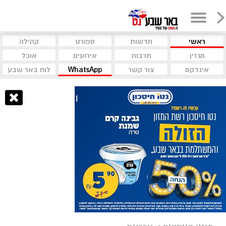
ראשי
חדשות
ספורט
קהילה
מגזין
תרבות
אירועים
אוכל
אינדקס
צור קשר
WhatsApp
לוח באר שבע