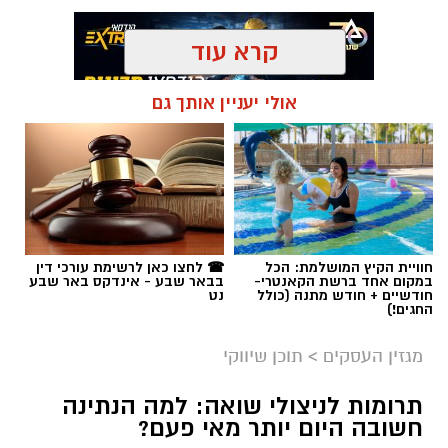
קרא עוד
אולי יעניין אותך גם
תגים:
קניית עוקבים באינסטגרם
חוויית הקיץ המושלמת: הכל
☎ לחצו כאן לרשימת עורכי דין
במקום אחד ברשת הקאנטרי-
בבאר שבע - אינדקס באר שבע
חודשיים + חודש מתנה (כולל
נט
החגים!)
מגזין העסקים
>
תוכן שיווקי
תרומות לניצולי שואה: למה הנתינה
חשובה היום יותר מאי פעם?