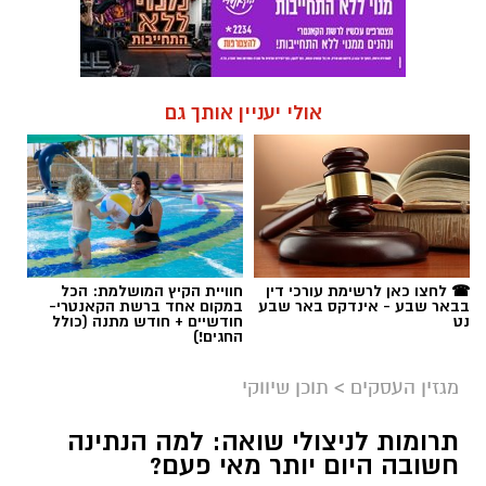
אולי יעניין אותך גם
☎ לחצו כאן לרשימת עורכי דין
חוויית הקיץ המושלמת: הכל
בבאר שבע - אינדקס באר שבע
במקום אחד ברשת הקאנטרי-
נט
חודשיים + חודש מתנה (כולל
החגים!)
מגזין העסקים
>
תוכן שיווקי
תרומות לניצולי שואה: למה הנתינה
חשובה היום יותר מאי פעם?