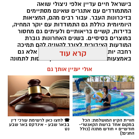
בישראל חיים עדיין אלפי ניצולי שואה
המתמודדים עם אתגרים שאינם מסתיימים
בזיכרונות העבר. עבור רבים מהם, המציאות
היומיומית כוללת גם התמודדות עם יוקר המחיה,
בדידות, קשיים בריאותיים ולעיתים גם מחסור
במוצרים בסיסיים. בשנים האחרונות גוברת
המודעות הציבורית לצורך להעניק להם תמיכה
רחבה יותר, לא רק באמצעות המדינה אלא גם
קרא עוד
באמצעות החברה האזרחית. כאן נכנסות לתמונה
עמותות הפועלות לאורך כל השנה ומצליחות
אולי יעניין אותך גם
להפוך כל מעשה נתינה לסיוע ממשי.
תוכן שיווקי / 16:39 05.08.26
חוויית הקיץ המושלמת: הכל
☎ לחצו כאן לרשימת עורכי דין
במקום אחד ברשת הקאנטרי-
בבאר שבע - אינדקס באר שבע
חודשיים + חודש מתנה (כולל
נט
תגים:
בשיתוף עמותת חסדי נעמי
החגים!)