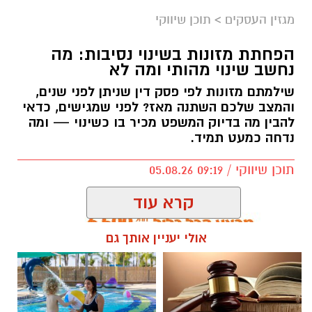
מגזין העסקים
>
תוכן שיווקי
תרומות לניצולי שואה אינן מסתכמות בהעברת מזון
או כסף. הן יוצרות תחושת ביטחון, מעניקות יחס
הפחתת מזונות בשינוי נסיבות: מה
אישי ומעבירות מסר ברור של הכרת תודה והערכה
נחשב שינוי מהותי ומה לא
לאנשים שעברו את אחד הפרקים הקשים ביותר
שילמתם מזונות לפי פסק דין שניתן לפני שנים,
בהיסטוריה האנושית. פעילותה של חסדי נעמי
והמצב שלכם השתנה מאז? לפני שמגישים, כדאי
מבוססת בדיוק על העיקרון הזה – הענקת סיוע
להבין מה בדיוק המשפט מכיר בו כשינוי — ומה
מכבד, מקצועי ומתמשך, המותאם לצרכים
נדחה כמעט תמיד.
המשתנים של ניצולי השואה לאורך השנה.
תוכן שיווקי / 09:19 05.08.26
קרא עוד
אולי יעניין אותך גם
תגים:
הפחתת מזונות