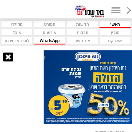
ראשי
חדשות
ספורט
קהילה
מגזין
תרבות
אירועים
אוכל
אינדקס
צור קשר
WhatsApp
לוח באר שבע