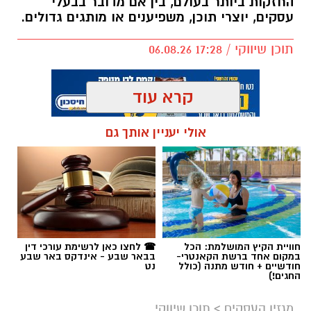
החזקות ביותר בעולם, בין אם מדובר בבעלי
עסקים, יוצרי תוכן, משפיענים או מותגים גדולים.
תוכן שיווקי / 17:28 06.08.26
קרא עוד
אולי יעניין אותך גם
תגים:
קניית עוקבים באינסטגרם
חוויית הקיץ המושלמת: הכל
☎ לחצו כאן לרשימת עורכי דין
במקום אחד ברשת הקאנטרי-
בבאר שבע - אינדקס באר שבע
חודשיים + חודש מתנה (כולל
נט
החגים!)
מגזין העסקים
>
תוכן שיווקי