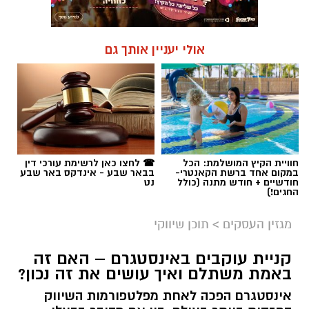
אולי יעניין אותך גם
חוויית הקיץ המושלמת: הכל
☎ לחצו כאן לרשימת עורכי דין
במקום אחד ברשת הקאנטרי-
בבאר שבע - אינדקס באר שבע
חודשיים + חודש מתנה (כולל
נט
החגים!)
מגזין העסקים
>
תוכן שיווקי
קניית עוקבים באינסטגרם – האם זה
באמת משתלם ואיך עושים את זה נכון?
אינסטגרם הפכה לאחת מפלטפורמות השיווק