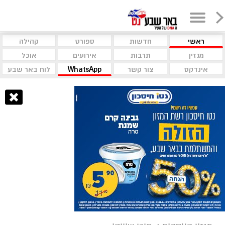
ראשי
חדשות
ספורט
קהילה
מגזין
תרבות
אירועים
אוכל
אינדקס
צור קשר
WhatsApp
לוח באר שבע