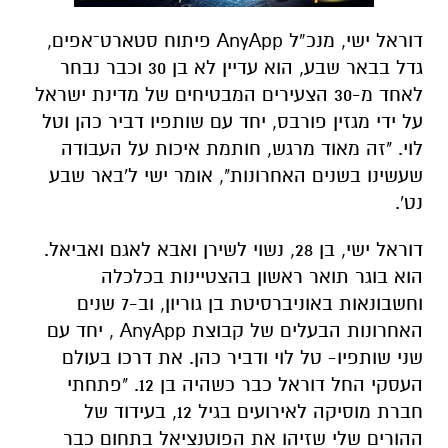
דוראל ישי, מנכ”ל AnyApp פיתוח סטארט־אפים,
גדל בבאר שבע, הוא עדיין לא בן 30 וכבר נבחר
לאחד מ-30 הצעירים המבטיחים של מדינת ישראל
על ידי מגזין פורבס, יחד עם שותפיו דביר כהן וטל
לוי. "זה מאוד מרגש, חותמת איכות על העבודה
שעשינו בשנים האחרונות", אומר ישי ל'באר שבע
נט'.
דוראל ישי, בן 28, נשוי לשירן ואבא לאגם ואביאל.
הוא בוגר תואר ראשון בהצטיינות בכלכלה
וחשבונאות באוניברסיטת בן גוריון, וב-7 שנים
האחרונות הבעלים של קבוצת AnyApp , יחד עם
שני שותפיו- טל לוי ודביר כהן. את דרכו בעולם
העסקי החל דוראל כבר כשהיה בן 12. "פתחתי
חברת מוסיקה לאירועים בגיל 12, בעידוד של
ההורים שלי שזיהו את הפוטנציאל בתחום כבר