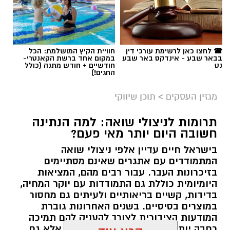
☎ לחצו כאן לרשימת עורכי דין
חוויית הקיץ המושלמת: הכל
בבאר שבע - אינדקס באר שבע
במקום אחד ברשת הקאנטרי-
נט
חודשיים + חודש מתנה (כולל
החגים!)
מגזין העסקים
>
תוכן שיווקי
תרומות לניצולי שואה: למה הנתינה
חשובה היום יותר מאי פעם?
בישראל חיים עדיין אלפי ניצולי שואה
המתמודדים עם אתגרים שאינם מסתיימים
magnific
בזיכרונות העבר. עבור רבים מהם, המציאות
היומיומית כוללת גם התמודדות עם יוקר המחיה,
אחד הדברים הראשונים שכל גולש בודק כשהוא
בדידות, קשיים בריאותיים ולעיתים גם מחסור
נכנס לפרופיל הוא מספר העוקבים. לכן, לא מעט
במוצרים בסיסיים. בשנים האחרונות גוברת
אנשים מחפשים פתרונות שיסייעו להם להגדיל את
המודעות הציבורית לצורך להעניק להם תמיכה
החשבון במהירות, כאשר אחת האפשרויות
רחבה יותר, לא רק באמצעות המדינה אלא גם