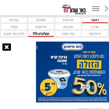
ראשי
חדשות
ספורט
קהילה
מגזין
תרבות
אירועים
אוכל
אינדקס
צור קשר
WhatsApp
לוח באר שבע