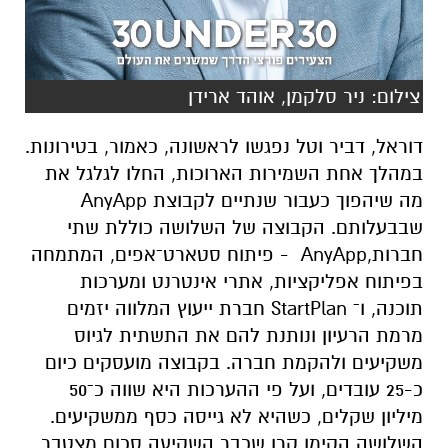
צילום: ניר סלקמן, אוהד ארידן
דוראל, דביר וטל נפגשו לראשונה, כאמור, בטירונות.
במהלך אחת השמירות הארוכות, החלו לגלגל את
מה שיהפוך כעבור שנתיים לקבוצת AnyApp
שבבעלותם.
הקבוצה של השלושה כוללת שתי
חברות,
AnyApp
- פיתוח סטארט־אפים, המתמחה
בפיתוח אפליקציות, אתרי אינטרנט ומערכות
תוכנה, ו־
StartPlan חברת ייעוץ המלווה יזמים
מרמת הרעיון ונותנת להם את התשתית לגיוס
משקיעים ולהקמת חברה.
בקבוצה מועסקים כיום
כ-25 עובדים, ועל פי ההערכות היא שווה כ־50
מיליון שקלים, כשהיא לא גייסה כסף ממשקיעים.
השלושה הקימו קרן שכבר השקיעה סכום מצטבר