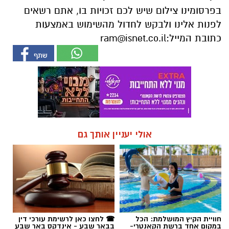
בפרסומינו צילום שיש לכם זכויות בו, אתם רשאים
לפנות אלינו ולבקש לחדול מהשימוש באמצעות
כתובת המייל:
ram@isnet.co.il
אולי יעניין אותך גם
חוויית הקיץ המושלמת: הכל
☎ לחצו כאן לרשימת עורכי דין
במקום אחד ברשת הקאנטרי-
בבאר שבע - אינדקס באר שבע