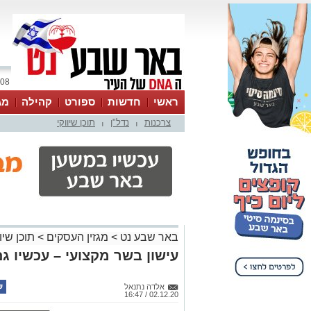
08 אוגוסט 2026 / 11:10
ראשי
חדשות
ספורט
קהילה
מג
צרכנות
נדל"ן
תוכן שיווקי
עסקים
טיפים והמלצות
|
|
באר שבע נט
>
מגזין העסקים
>
תוכן שיוו
עישון בשר מקצועי – עכשיו גם
אלדה נתנאל
02.12.20 / 16:47