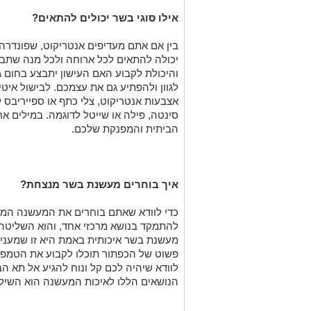
והיכולת לקבוע האם העישון יתבצע בחום ג
לגוון ולהפתיע גם את עצמכם. לבישול איטי
אצבעות אנטריקוט, צלי כתף או ספייריבס ל
סינטה, פילה או שייטל לדוגמה. במילים א
הביתית והמפנקת שלכם.
איך בוחרים מעשנת בשר מנצחת?
כדי לוודא שאתם בוחרים את המעשנה המת
להתמקד בנושא מרכזי אחד, והוא השליטה
מעשנת בשר איכותית באמת היא זו שמעניק
פשוט של הכפתור תוכלו לקבוע את הטמפט
לוודא שיהיה לכם קל ונוח להגיע אל תא ה
הנושאים הללו לאיכות המעשנה הוא השיל
מעוניינים לרכוש מעשנת בשר?
 Grills
וטאבון מציעים לכם מגוון רחב של מעש
למנגל, תבלינים לעל האש, וכיסוי למנג