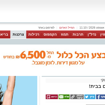
|
המייל האדום
|
לפרסום באתר
זין
נדל"ן
תרבות
תמוז
הקמפוס
רכילות
צרכנות
בריאו
קי
 בבית!