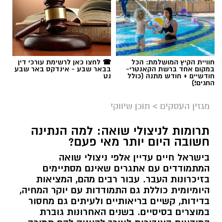
חוויית הקיץ המושלמת: הכל
☎ לחצו כאן לרשימת עורכי דין
במקום אחד ברשת הקאנטרי-
בבאר שבע - אינדקס באר שבע
חודשיים + חודש מתנה (כולל
נט
החגים!)
מגזין העסקים
>
תוכן שיווקי
תרומות לניצולי שואה: למה הנתינה
חשובה היום יותר מאי פעם?
בישראל חיים עדיין אלפי ניצולי שואה
המתמודדים עם אתגרים שאינם מסתיימים
magnific
בזיכרונות העבר. עבור רבים מהם, המציאות
היומיומית כוללת גם התמודדות עם יוקר המחיה,
אחד הדברים הראשונים שכל גולש בודק כשהוא
בדידות, קשיים בריאותיים ולעיתים גם מחסור
נכנס לפרופיל הוא מספר העוקבים. לכן, לא מעט
במוצרים בסיסיים. בשנים האחרונות גוברת
אנשים מחפשים פתרונות שיסייעו להם להגדיל את