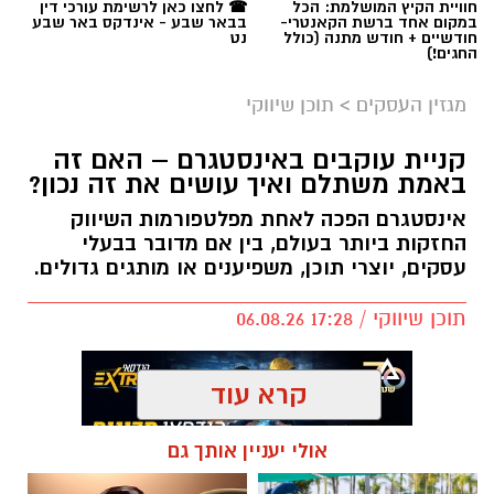
חוויית הקיץ המושלמת: הכל
☎ לחצו כאן לרשימת עורכי דין
במקום אחד ברשת הקאנטרי-
בבאר שבע - אינדקס באר שבע
חודשיים + חודש מתנה (כולל
נט
החגים!)
מגזין העסקים
>
תוכן שיווקי
קניית עוקבים באינסטגרם – האם זה
באמת משתלם ואיך עושים את זה נכון?
אינסטגרם הפכה לאחת מפלטפורמות השיווק
החזקות ביותר בעולם, בין אם מדובר בבעלי
עסקים, יוצרי תוכן, משפיענים או מותגים גדולים.
תוכן שיווקי / 17:28 06.08.26
קרא עוד
אולי יעניין אותך גם
תגים:
קניית עוקבים באינסטגרם