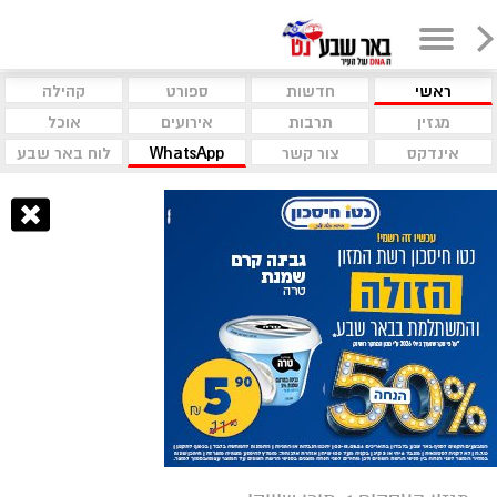
ראשי
חדשות
ספורט
קהילה
מגזין
תרבות
אירועים
אוכל
אינדקס
צור קשר
WhatsApp
לוח באר שבע