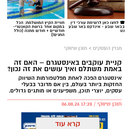
☎ לחצו כאן לרשימת עורכי דין
חוויית הקיץ המושלמת: הכל
בבאר שבע - אינדקס באר שבע
במקום אחד ברשת הקאנטרי-
נט
חודשיים + חודש מתנה (כולל
החגים!)
מגזין העסקים
>
תוכן שיווקי
קניית עוקבים באינסטגרם – האם זה
באמת משתלם ואיך עושים את זה נכון?
אינסטגרם הפכה לאחת מפלטפורמות השיווק
החזקות ביותר בעולם, בין אם מדובר בבעלי
עסקים, יוצרי תוכן, משפיענים או מותגים גדולים.
תוכן שיווקי / 17:28 06.08.26
קרא עוד