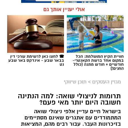
אולי יעניין אותך גם
תגים:
קניית עוקבים באינסטגרם
חוויית הקיץ המושלמת: הכל
☎ לחצו כאן לרשימת עורכי דין
במקום אחד ברשת הקאנטרי-
בבאר שבע - אינדקס באר שבע
חודשיים + חודש מתנה (כולל
נט
החגים!)
מגזין העסקים
>
תוכן שיווקי
תרומות לניצולי שואה: למה הנתינה
חשובה היום יותר מאי פעם?
בישראל חיים עדיין אלפי ניצולי שואה
המתמודדים עם אתגרים שאינם מסתיימים
magnific
בזיכרונות העבר. עבור רבים מהם, המציאות