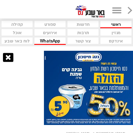
ראשי
חדשות
ספורט
קהילה
מגזין
תרבות
אירועים
אוכל
אינדקס
צור קשר
WhatsApp
לוח באר שבע