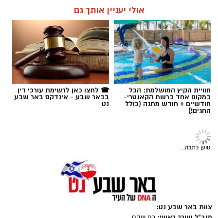
אולי יעניין אותך גם
תגים:
בשיתוף שרפים
חוויית הקיץ המושלמת: הכל
☎ לחצו כאן לרשימת עורכי דין
במקום אחד ברשת הקאנטרי-
בבאר שבע - אינדקס באר שבע
חודשיים + חודש מתנה (כולל
נט
החגים!)
טוען כתבה...
צוות באר שבע נט:
מנכ"ל ועורך ראשי:
רם שהם