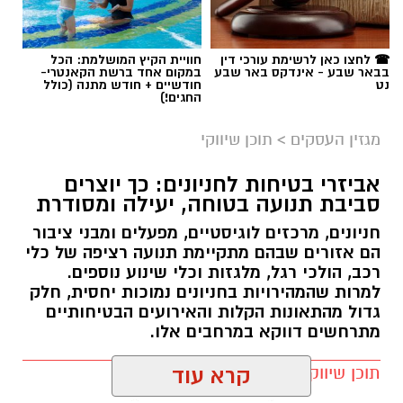
☎ לחצו כאן לרשימת עורכי דין
חוויית הקיץ המושלמת: הכל
בבאר שבע - אינדקס באר שבע
במקום אחד ברשת הקאנטרי-
נט
חודשיים + חודש מתנה (כולל
החגים!)
מגזין העסקים
>
תוכן שיווקי
אביזרי בטיחות לחניונים: כך יוצרים
סביבת תנועה בטוחה, יעילה ומסודרת
חניונים, מרכזים לוגיסטיים, מפעלים ומבני ציבור
הם אזורים שבהם מתקיימת תנועה רציפה של כלי
רכב, הולכי רגל, מלגזות וכלי שינוע נוספים.
למרות שהמהירויות בחניונים נמוכות יחסית, חלק
גדול מהתאונות הקלות והאירועים הבטיחותיים
מתרחשים דווקא במרחבים אלו.
תוכן שיווקי / 10:38 09.08.26
קרא עוד