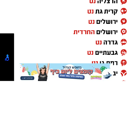
אחת הטעויות הנפוצות היא להתקין אמצעי בטיחות
רק לאחר שמתרחשת תאונה או כמעט תאונה.
בפועל, הגישה המקובלת בעולם הבטיחות היא
מניעה. כבר בשלב התכנון מומלץ לזהות אזורים
שבהם קיים סיכון מוגבר, כגון פניות חדות, יציאות
מחניון, אזורי פריקה וטעינה, מעברי הולכי רגל
ומפגשים בין כלי רכב לכלי שינוע. לכל אחד
מהמוקדים הללו ניתן להתאים פתרון ייעודי, החל
מפסי האטה המפחיתים את מהירות הנסיעה ועד
מחסומים, עמודי סימון ומפרידי נתיבים המסדירים
את זרימת התנועה. תכנון נכון אינו רק מפחית
תאונות, אלא גם מייעל את השימוש במרחב,
מצמצם נזקי רכוש ומאפשר התנהלות בטוחה ונוחה
יותר לכל המשתמשים בחניון
.