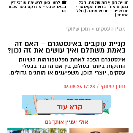
חוויית הקיץ המושלמת: הכל
☎ לחצו כאן לרשימת עורכי דין
במקום אחד ברשת הקאנטרי-
בבאר שבע - אינדקס באר שבע
חודשיים + חודש מתנה (כולל
נט
החגים!)
מגזין העסקים
>
תוכן שיווקי
קניית עוקבים באינסטגרם – האם זה
באמת משתלם ואיך עושים את זה נכון?
אינסטגרם הפכה לאחת מפלטפורמות השיווק
החזקות ביותר בעולם, בין אם מדובר בבעלי
עסקים, יוצרי תוכן, משפיענים או מותגים גדולים.
תוכן שיווקי / 17:28 06.08.26
קרא עוד
אולי יעניין אותך גם
תגים:
קניית עוקבים באינסטגרם