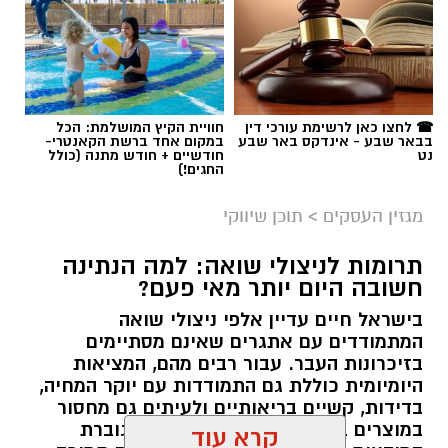
☎ לחצו כאן לרשימת עורכי דין
חוויית הקיץ המושלמת: הכל
בבאר שבע - אינדקס באר שבע
במקום אחד ברשת הקאנטרי-
נט
חודשיים + חודש מתנה (כולל
החגים!)
מגזין העסקים
>
תוכן שיווקי
תרומות לניצולי שואה: למה הנתינה
חשובה היום יותר מאי פעם?
בישראל חיים עדיין אלפי ניצולי שואה
המתמודדים עם אתגרים שאינם מסתיימים
magnific
בזיכרונות העבר. עבור רבים מהם, המציאות
היומיומית כוללת גם התמודדות עם יוקר המחיה,
אחד הדברים הראשונים שכל גולש בודק כשהוא
בדידות, קשיים בריאותיים ולעיתים גם מחסור
נכנס לפרופיל הוא מספר העוקבים. לכן, לא מעט
במוצרים בסיסיים. בשנים האחרונות גוברת
אנשים מחפשים פתרונות שיסייעו להם להגדיל את