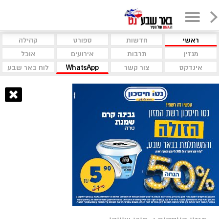
ראשי
חדשות
ספורט
קהילה
מגזין
תרבות
אירועים
אוכל
אינדקס
צור קשר
WhatsApp
לוח באר שבע