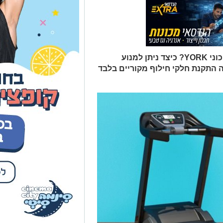
מדוע נדרש טכנאי מומחה לתיקון הליכוני YORK? כיצד ניתן למנוע
YO? מדוע חשובה התקנת חלקי חילוף מקוריים בלבד