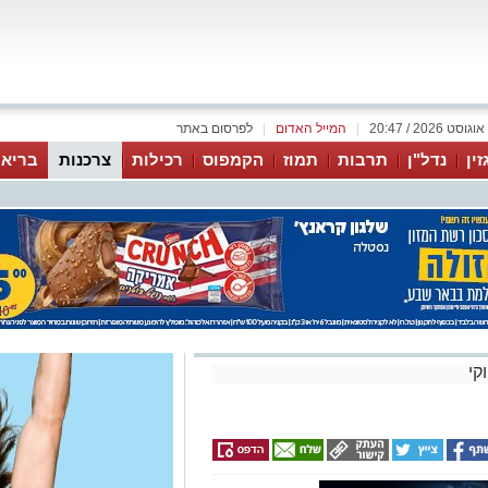
|
המייל האדום
|
לפרסום באתר
זין
נדל"ן
תרבות
תמוז
הקמפוס
רכילות
צרכנות
בריאו
קי