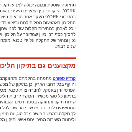
תחזוקה שוטפת ונכונה יכולה למנוע תקלות
YORK
היוקרתי. בין הצעדים היעילים אות
בהליכוני
YORK
: מעקב אחר הוראות היצרן 
ההליכון באמצעות מטלית לחה וביצוע בדיק
יוכל לאבחן במהירות תקלות עוד לפני שהן ג
לחסוך כסף רב. כיוון שמדובר על הליכון יו
נכון ומהיר של התקלה על ידי טכנאי מומחה
שנים רבות.
מקצוענים גם בתיקון הליכו
קרדיו ספורט
מתמחה בהקמתם ותחזוקתם של 
והיקף בכל רחבי הארץ וכן בתיקון של מכשי
הפרטי והן בעסקי. לחברה צוות טכנאי מכש
בתיקון כל סוגי מכשירי הכושר לרבות הליכ
שירות תיקון ותחזוקה בסטנדרטים הגבוהים 
המתאימים לכל סוגי מכשירי הכושר ולכל 
לך תקלה במכשיר כושר מכל סוג, זה הזמן
וליהנות משירות מהיר, יחס אישי ותיקון מק