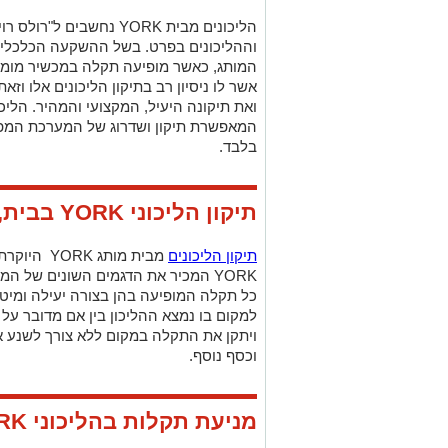
הליכונים מבית
YORK
נחשבים ל"רולס רוי
וההליכונים בפרט. בשל ההשקעה הכלכלית
המותג, כאשר מופיעה תקלה במכשיר מומלץ
אשר לו ניסיון רב בתיקון הליכונים אלו וז
ואת תיקונה היעיל, המקצועי והמהיר. הליכ
המאפשרת תיקון ושדרוג של המערכת המפע
בלבד.
תיקון הליכוני
YORK
בבית,
תיקון הליכונים
מבית מותג
YORK
היוקרתי
YORK
המכיר את הדגמים השונים של המות
כל תקלה המופיעה בהן בצורה יעילה ומיטב
למקום בו נמצא ההליכון בין אם מדובר על 
ויתקן את התקלה במקום ללא צורך לשנע את
וכסף נוסף.
מניעת תקלות בהליכוני
RK