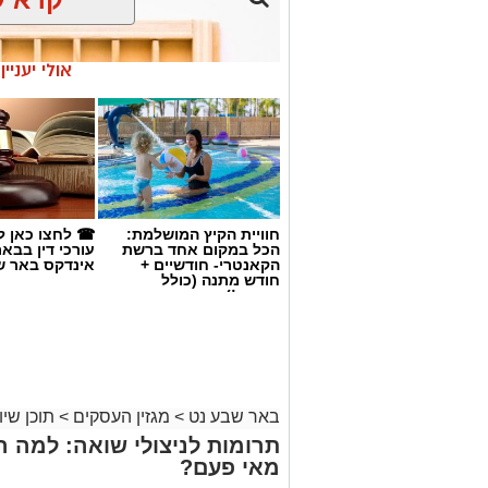
אולי יעניי
חוויית הקיץ המושלמת:
☎ לחצו כאן ל
הכל במקום אחד ברשת
עורכי דין בבא
הקאנטרי- חודשיים +
אינדקס באר ש
חודש מתנה (כולל
החגים!)
magnific
באר שבע נט
>
מגזין העסקים
>
תוכן שיוו
אחד הדברים הראשונים שכל גולש בודק כש
תרומות לניצולי שואה: למה ה
לכן, לא מעט אנשים מחפשים פתרונות שיס
מאי פעם?
כאשר אחת האפשרויות הפופולריות היא
קנ