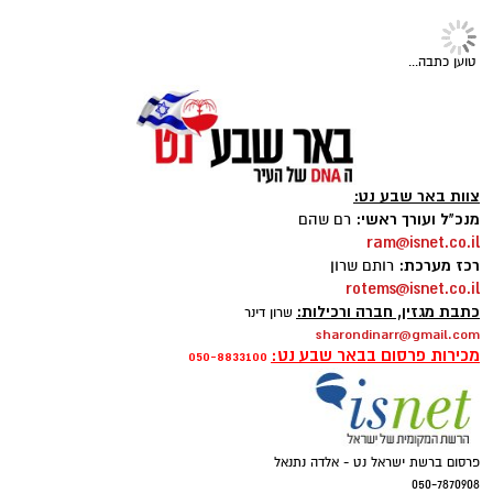
תרומות לניצולי שואה אינן מסתכמות בהעברת מזון
או כסף. הן יוצרות תחושת ביטחון, מעניקות יחס
טוען כתבה...
אישי ומעבירות מסר ברור של הכרת תודה והערכה
לאנשים שעברו את אחד הפרקים הקשים ביותר
בהיסטוריה האנושית. פעילותה של חסדי נעמי
מבוססת בדיוק על העיקרון הזה – הענקת סיוע
צוות באר שבע נט:
מכבד, מקצועי ומתמשך, המותאם לצרכים
מנכ"ל ועורך ראשי:
רם שהם
המשתנים של ניצולי השואה לאורך השנה.
ram@isnet.co.il
רכז מערכת:
רותם שרון
rotems@isnet.co.il
כתבת מגזין, חברה ורכילות:
שרון דינר
sharondinarr@gmail.com
מכירות פרסום בבאר שבע נט:
050-8833100
פרסום ברשת ישראל נט - אלדה נתנאל
050-7870908