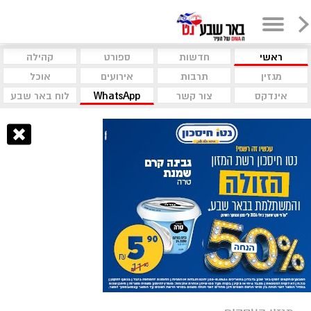
ראשי
חדשות
ספורט
קהילה
מגזין
תרבות
אירועים
אוכל
אינדקס
צור קשר
WhatsApp
לוח באר שבע