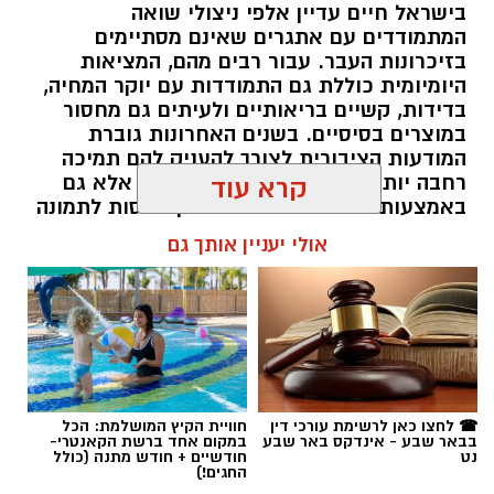
בישראל חיים עדיין אלפי ניצולי שואה
המתמודדים עם אתגרים שאינם מסתיימים
בזיכרונות העבר. עבור רבים מהם, המציאות
היומיומית כוללת גם התמודדות עם יוקר המחיה,
בדידות, קשיים בריאותיים ולעיתים גם מחסור
במוצרים בסיסיים. בשנים האחרונות גוברת
המודעות הציבורית לצורך להעניק להם תמיכה
רחבה יותר, לא רק באמצעות המדינה אלא גם
קרא עוד
באמצעות החברה האזרחית. כאן נכנסות לתמונה
עמותות הפועלות לאורך כל השנה ומצליחות
אולי יעניין אותך גם
להפוך כל מעשה נתינה לסיוע ממשי.
תוכן שיווקי / 16:39 05.08.26
☎ לחצו כאן לרשימת עורכי דין
חוויית הקיץ המושלמת: הכל
בבאר שבע - אינדקס באר שבע
במקום אחד ברשת הקאנטרי-
נט
חודשיים + חודש מתנה (כולל
תגים:
בשיתוף עמותת חסדי נעמי
החגים!)