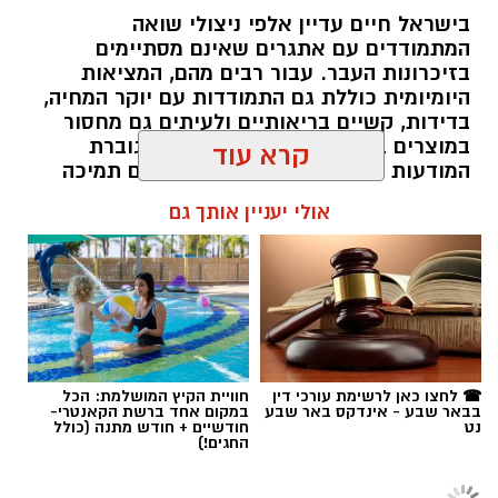
בישראל חיים עדיין אלפי ניצולי שואה
המתמודדים עם אתגרים שאינם מסתיימים
magnific
בזיכרונות העבר. עבור רבים מהם, המציאות
היומיומית כוללת גם התמודדות עם יוקר המחיה,
אחד הדברים הראשונים שכל גולש בודק כשהוא
בדידות, קשיים בריאותיים ולעיתים גם מחסור
נכנס לפרופיל הוא מספר העוקבים. לכן, לא מעט
במוצרים בסיסיים. בשנים האחרונות גוברת
אנשים מחפשים פתרונות שיסייעו להם להגדיל את
המודעות הציבורית לצורך להעניק להם תמיכה
החשבון במהירות, כאשר אחת האפשרויות
רחבה יותר, לא רק באמצעות המדינה אלא גם
קרא עוד
באמצעות החברה האזרחית. כאן נכנסות לתמונה
הפופולריות היא
קניית עוקבים באינסטגרם
.
עמותות הפועלות לאורך כל השנה ומצליחות
אולי יעניין אותך גם
להפוך כל מעשה נתינה לסיוע ממשי.
אבל האם מדובר במהלך חכם? האם הוא באמת
יכול לעזור לצמיחת החשבון, ומה חשוב לבדוק לפני
תוכן שיווקי / 16:39 05.08.26
שבוחרים שירות כזה? במאמר הזה תמצאו את כל
המידע החשוב, היתרונות, החסרונות והטיפים
שיעזרו לכם לקבל החלטה נכונה
.
☎ לחצו כאן לרשימת עורכי דין
חוויית הקיץ המושלמת: הכל
בבאר שבע - אינדקס באר שבע
במקום אחד ברשת הקאנטרי-
מהי קניית עוקבים באינסטגרם
?
נט
חודשיים + חודש מתנה (כולל
תגים:
בשיתוף עמותת חסדי נעמי
החגים!)