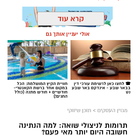
קרא עוד
אולי יעניין אותך גם
תגים:
קניית עוקבים באינסטגרם
☎ לחצו כאן לרשימת עורכי דין
חוויית הקיץ המושלמת: הכל
בבאר שבע - אינדקס באר שבע
במקום אחד ברשת הקאנטרי-
נט
חודשיים + חודש מתנה (כולל
החגים!)
מגזין העסקים
>
תוכן שיווקי
תרומות לניצולי שואה: למה הנתינה
חשובה היום יותר מאי פעם?