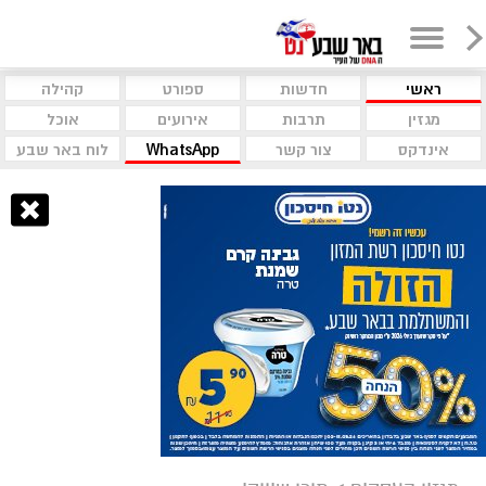
ראשי
חדשות
ספורט
קהילה
מגזין
תרבות
אירועים
אוכל
אינדקס
צור קשר
WhatsApp
לוח באר שבע