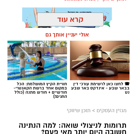
אולי יעניין אותך גם
תגים:
קניית עוקבים באינסטגרם
☎ לחצו כאן לרשימת עורכי דין
חוויית הקיץ המושלמת: הכל
בבאר שבע - אינדקס באר שבע
במקום אחד ברשת הקאנטרי-
נט
חודשיים + חודש מתנה (כולל
החגים!)
מגזין העסקים
>
תוכן שיווקי
תרומות לניצולי שואה: למה הנתינה
חשובה היום יותר מאי פעם?
בישראל חיים עדיין אלפי ניצולי שואה
המתמודדים עם אתגרים שאינם מסתיימים
magnific
בזיכרונות העבר. עבור רבים מהם, המציאות
היומיומית כוללת גם התמודדות עם יוקר המחיה,
אחד הדברים הראשונים שכל גולש בודק כשהוא