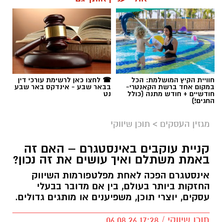
חוויית הקיץ המושלמת: הכל
☎ לחצו כאן לרשימת עורכי דין
במקום אחד ברשת הקאנטרי-
בבאר שבע - אינדקס באר שבע
חודשיים + חודש מתנה (כולל
נט
החגים!)
מגזין העסקים
>
תוכן שיווקי
קניית עוקבים באינסטגרם – האם זה
באמת משתלם ואיך עושים את זה נכון?
אינסטגרם הפכה לאחת מפלטפורמות השיווק
החזקות ביותר בעולם, בין אם מדובר בבעלי
עסקים, יוצרי תוכן, משפיענים או מותגים גדולים.
תוכן שיווקי / 17:28 06.08.26
קרא עוד