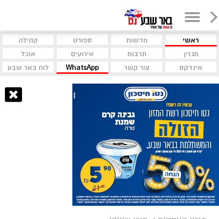
ראשי
חדשות
ספורט
קהילה
מגזין
תרבות
אירועים
אוכל
אינדקס
צור קשר
WhatsApp
לוח באר שבע