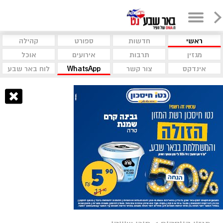
ראשי
חדשות
ספורט
קהילה
מגזין
תרבות
אירועים
אוכל
אינדקס
צור קשר
WhatsApp
לוח באר שבע