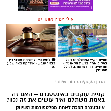
אולי יעניין אותך גם
חוויית הקיץ המושלמת: הכל
☎ לחצו כאן לרשימת עורכי דין
במקום אחד ברשת הקאנטרי-
בבאר שבע - אינדקס באר שבע
חודשיים + חודש מתנה (כולל
נט
החגים!)
מגזין העסקים
>
תוכן שיווקי
קניית עוקבים באינסטגרם – האם זה
באמת משתלם ואיך עושים את זה נכון?
אינסטגרם הפכה לאחת מפלטפורמות השיווק