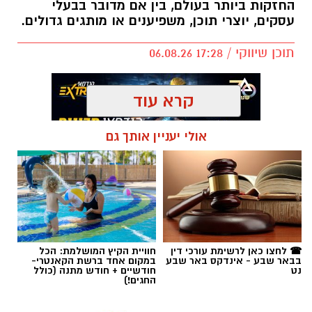
החזקות ביותר בעולם, בין אם מדובר בבעלי
עסקים, יוצרי תוכן, משפיענים או מותגים גדולים.
תוכן שיווקי / 17:28 06.08.26
קרא עוד
אולי יעניין אותך גם
תגים:
קניית עוקבים באינסטגרם
☎ לחצו כאן לרשימת עורכי דין
חוויית הקיץ המושלמת: הכל
בבאר שבע - אינדקס באר שבע
במקום אחד ברשת הקאנטרי-
נט
חודשיים + חודש מתנה (כולל
החגים!)