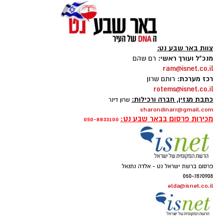
צוות באר שבע נט:
מנכ"ל ועורך ראשי:
רם שהם
magnific
ram@isnet.co.il
רכז מערכת:
רותם שרון
אחד הדברים הראשונים שכל גולש בודק כשהוא
rotems@isnet.co.il
נכנס לפרופיל הוא מספר העוקבים. לכן, לא מעט
כתבת מגזין, חברה ורכילות:
שרון דינר
sharondinarr@gmail.com
אנשים מחפשים פתרונות שיסייעו להם להגדיל את
מכירות פרסום בבאר שבע נט:
050-8833100
החשבון במהירות, כאשר אחת האפשרויות
הפופולריות היא
קניית עוקבים באינסטגרם
.
אבל האם מדובר במהלך חכם? האם הוא באמת
פרסום ברשת ישראל נט - אלדה נתנאל
יכול לעזור לצמיחת החשבון, ומה חשוב לבדוק לפני
050-7870908
elda@isnet.co.il
שבוחרים שירות כזה? במאמר הזה תמצאו את כל
המידע החשוב, היתרונות, החסרונות והטיפים
שיעזרו לכם לקבל החלטה נכונה
.